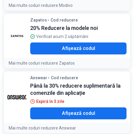
Mai multe coduri reducere Modivo
Condiții:
Zapatos
Cod reducere
Reducere la produsele selectate pentru cumpărături de
20% Reducere la modele noi
minimum 389 lei
Verificat acum 2 săptămâni
SHE
Afișează codul
Mai multe coduri reducere Zapatos
Condiții:
Answear
Cod reducere
Folosește codul la finalizarea comenzii. Se aplică la
Până la 30% reducere suplimentară la
produsele participante
comenzile din aplicație
Expiră în 3 zile
OFF
Afișează codul
Mai multe coduri reducere Answear