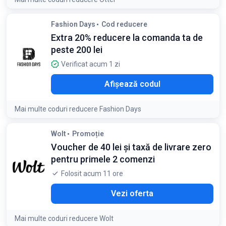
Condiții:
Fashion Days
Cod reducere
Reducere se aplică pentru produse nereduse și nu se
Extra 20% reducere la comanda ta de
cumulează cu alte promoții. Reducerea se aplică pentru
peste 200 lei
maxim 1 produs per coș
Verificat acum 1 zi
TRA
Afișează codul
Mai multe coduri reducere Fashion Days
Wolt
Promoție
Voucher de 40 lei și taxă de livrare zero
pentru primele 2 comenzi
Folosit acum 11 ore
Vezi oferta
Mai multe coduri reducere Wolt