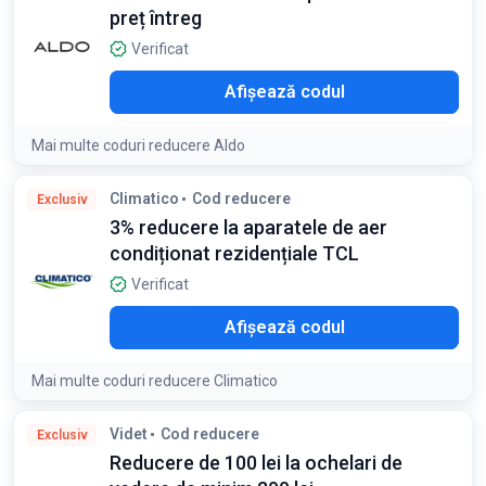
preț întreg
Verificat
O10
Afișează codul
Mai multe coduri reducere Aldo
Condiții:
Climatico
Cod reducere
Exclusiv
Reducerea nu se cumulează cu alte promoții și se aplică
3% reducere la aparatele de aer
pentru maxim un produs per coș
condiționat rezidențiale TCL
Verificat
C-3
Afișează codul
Mai multe coduri reducere Climatico
Videt
Cod reducere
Exclusiv
Reducere de 100 lei la ochelari de