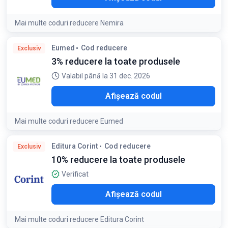
Mai multe coduri reducere Nemira
Detaliile ofertei:
Acest cod se aplică la coșul de
Eumed
Cod reducere
Exclusiv
cumpărături, indiferent de valoarea comenzii, prin
3% reducere la toate produsele
introducerea codului în câmpul special CODURI NEMIRA.
Reducerea de 10% în baza codului va fi dedusă din valoarea
Valabil până la 31 dec. 2026
totală a produselor eligibile comandate în limita stocului și
nu se cumulează cu alte beneficii acordate prin coduri cadou
LO3
Afișează codul
active pe site. Produsele eligibile sunt titlurile semnalizate
prin bulina „PROMO”
Mai multe coduri reducere Eumed
Editura Corint
Cod reducere
Exclusiv
10% reducere la toate produsele
Verificat
O10
Afișează codul
Mai multe coduri reducere Editura Corint