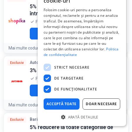
cookie-uri
5% reducere la toate produsele cu pret
Folosim cookie-uri pentru a personaliza
întreg
conținutul, reclamele și pentru a ne analiza
traficul. De asemenea, împărtășim
Folosit acum 5 ore
informații despre utilizarea site-ului nostru
cu partenerii noștri de publicitate și analiză,
LO5
Afișează codul
care le pot combina cu alte informații pe
care le-ați furnizat sau pe care le-au
Mai multe coduri reducere Shopika
colectat din utilizarea serviciilor lor.
Politica
de confidențialitate
Condiții:
AutoBob
Cod reducere
Exclusiv
Reducerea nu se cumulează cu alte promoții existente pe
STRICT NECESARE
3% reducere la orice comandă
Shopika.ro
DE TARGETARE
Folosit acum 11 ore
DE FUNCŢIONALITATE
LO3
Afișează codul
ACCEPTĂ TOATE
DOAR NECESARE
Mai multe coduri reducere AutoBob
ARATĂ DETALIILE
Baristelli
Cod reducere
Exclusiv
5% reducere la toate categoriile de