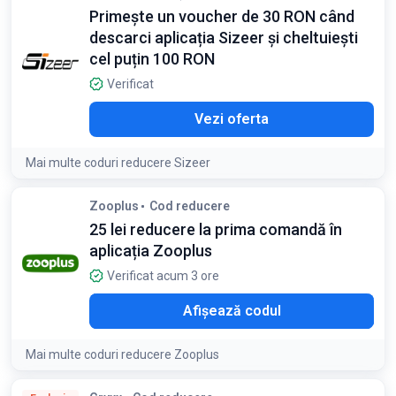
Primește un voucher de 30 RON când
descarci aplicația Sizeer și cheltuiești
cel puțin 100 RON
Verificat
Vezi oferta
Mai multe coduri reducere Sizeer
Detaliile ofertei:
Obține 250 de puncte Sizeer și un voucher
Zooplus
Cod reducere
de 30 RON la cumpărături de minimum 100 RON după
25 lei reducere la prima comandă în
descărcarea aplicației
aplicația Zooplus
Verificat acum 3 ore
NEW
Afișează codul
Mai multe coduri reducere Zooplus
Condiții: