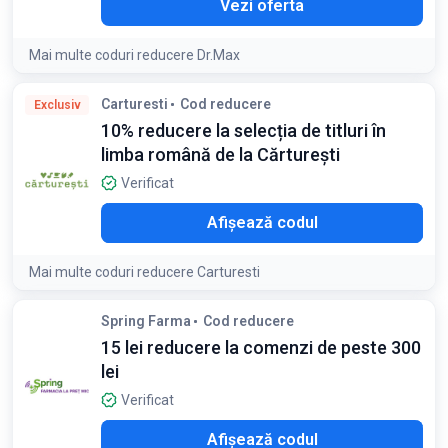
Vezi oferta
Mai multe coduri reducere Dr.Max
Detaliile ofertei:
Minimum 5% la achiziția oricaror produse
Carturesti
Cod reducere
Exclusiv
cu exceptia medicamentelor si a altor produse pentru care
10% reducere la selecția de titluri în
legea nu permite acordarea de discount-uri;
limba română de la Cărturești
Verificat
O10
Afișează codul
Mai multe coduri reducere Carturesti
Detaliile ofertei:
Beneficiază de o reducere exclusivă la
Spring Farma
Cod reducere
selecția zeci de mii de titluri în limba română de la Carturesti
15 lei reducere la comenzi de peste 300
Condiții:
lei
Reducerea nu se cumulează cu alte promoții
Verificat
VQG
Afișează codul