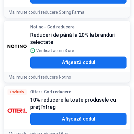
Mai multe coduri reducere Spring Farma
Detaliile ofertei:
Cod valabil pentru o singură utilizare
Notino
Cod reducere
Condiții:
Reduceri de până la 20% la branduri
Nu se cumulează cu alte coduri de discount. Valabil în limita
selectate
stocului disponibil
Verificat acum 3 ore
MER
Afișează codul
Mai multe coduri reducere Notino
Detaliile ofertei:
Profitați de reducerea de până la 20% și
Otter
Cod reducere
Exclusiv
completați-vă arsenalul cu produsele de vară esențiale
10% reducere la toate produsele cu
preț întreg
O10
Afișează codul
Mai multe coduri reducere Otter