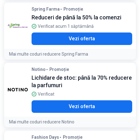
Condiții:
Spring Farma
Promoție
Reducerea se aplică la o selecție de cărți și accesorii
Reduceri de până la 50% la comenzi
Verificat acum 1 săptămână
Vezi oferta
Mai multe coduri reducere Spring Farma
Notino
Promoție
Lichidare de stoc: până la 70% reducere
la parfumuri
Verificat
Vezi oferta
Mai multe coduri reducere Notino
Detaliile ofertei:
Verificați secțiunea de lichidare pentru
Fashion Days
Promoție
ediții limitate care nu vor mai reveni în stoc