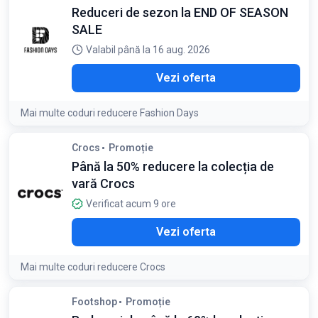
Reduceri de sezon la END OF SEASON
Condiții:
SALE
În limita stocului disponibil
Valabil până la 16 aug. 2026
Vezi oferta
Mai multe coduri reducere Fashion Days
Condiții:
Crocs
Promoție
În limita stocului disponibil
Până la 50% reducere la colecția de
vară Crocs
Verificat acum 9 ore
Vezi oferta
Mai multe coduri reducere Crocs
Detaliile ofertei:
Navighează prin categoriile de vară pentru
Footshop
Promoție
a găsi sandale și saboți clasici la jumătate de preț