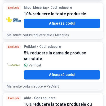
Condiții:
Micul Meseriaș
Cod reducere
Exclusiv
Codul nu se aplică pentru produsele din Outlet și costurile de
10% reducere la toate produsele
transport
O10
Afișează codul
Mai multe coduri reducere Micul Meseriaș
Condiții:
PetMart
Cod reducere
Exclusiv
Codul de reducere poate fi folosit o singură dată per client
5% reducere la gama de produse
selectate
Verificat
LO5
Afișează codul
Mai multe coduri reducere PetMart
Condiții:
Aldo
Cod reducere
Exclusiv
Sunt exceptate antiparazitarele aflate in promotii, brandul
10% reducere la toate produsele cu
Royal Canin si brandul Hill's