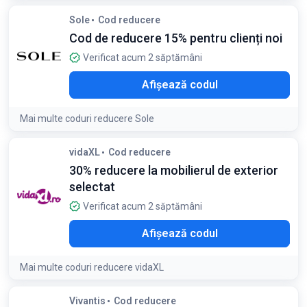
Condiții:
Sole
Cod reducere
Ofertă valabilă pentru comenzi de cel puțin 449 RON
Cod de reducere 15% pentru clienți noi
Verificat acum 2 săptămâni
E15
Afișează codul
Mai multe coduri reducere Sole
vidaXL
Cod reducere
30% reducere la mobilierul de exterior
selectat
Verificat acum 2 săptămâni
R30
Afișează codul
Mai multe coduri reducere vidaXL
Detaliile ofertei:
Oferte la mobilier de exterior pentru o
Vivantis
Cod reducere
grădină sau terasă confortabilă. Descoperă piscine, pergole,