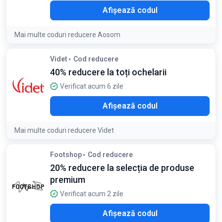
E20
Afișează codul
Mai multe coduri reducere Aosom
Condiții:
Videt
Cod reducere
Se aplică doar anumitor categorii și produse specificate
40% reducere la toți ochelarii
Verificat acum 6 zile
ANI
Afișează codul
Mai multe coduri reducere Videt
Condiții:
Footshop
Cod reducere
Oferta se aplică tuturor ochelarilor, atât online cât și în
20% reducere la selecția de produse
showroom-uri
premium
Verificat acum 2 zile
M20
Afișează codul