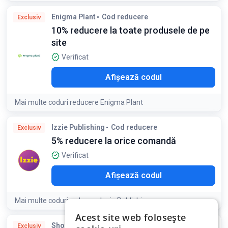
Enigma Plant
Cod reducere
Exclusiv
10% reducere la toate produsele de pe
site
Verificat
O10
Afișează codul
Mai multe coduri reducere Enigma Plant
Izzie Publishing
Cod reducere
Exclusiv
5% reducere la orice comandă
Verificat
LO5
Afișează codul
Mai multe coduri reducere Izzie Publishing
Acest site web folosește
Shopika
Cod reducere
Exclusiv