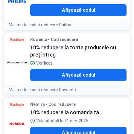
ILO
Afișează codul
Mai multe coduri reducere Philips
Condiții:
Rowenta
Cod reducere
Exclusiv
Cuponul se aplică pentru o selecție largă de produse, la
10% reducere la toate produsele cu
comandă minimă de 300 lei. Cuponul este cumulabil cu alte
preț întreg
reduceri. Reducerea nu se aplică pentru pachete speciale de
produse
Verificat
O10
Afișează codul
Mai multe coduri reducere Rowenta
Nemira
Cod reducere
Exclusiv
10% reducere la comanda ta
Valabil până la 31 dec. 2026
E10
Afișează codul