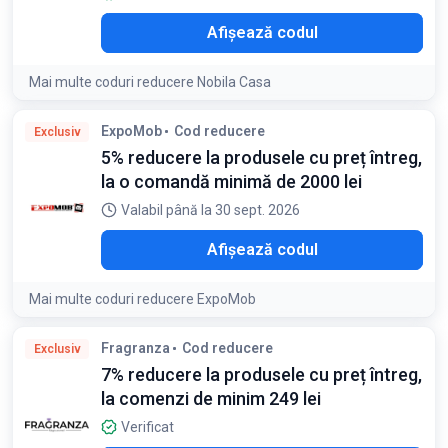
O10
Afișează codul
Mai multe coduri reducere Nobila Casa
Condiții:
ExpoMob
Cod reducere
Exclusiv
Discountul nu se cumuleaza cu alte promoții sau reduceri și
5% reducere la produsele cu preț întreg,
se aplică în limita stocului disponibil
la o comandă minimă de 2000 lei
Valabil până la 30 sept. 2026
LO5
Afișează codul
Mai multe coduri reducere ExpoMob
Fragranza
Cod reducere
Exclusiv
7% reducere la produsele cu preț întreg,
la comenzi de minim 249 lei
Verificat