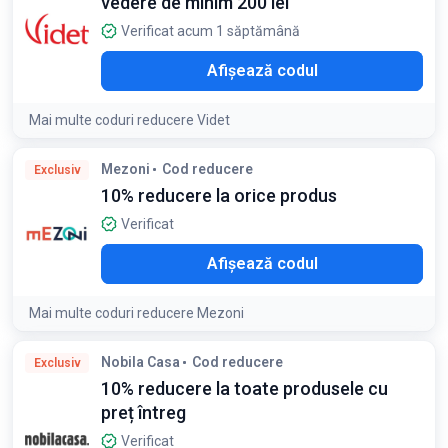
vedere de minim 200 lei
Verificat acum 1 săptămână
100
Afișează codul
Mai multe coduri reducere Videt
Detaliile ofertei:
Beneficiază de o reducere exclusiva de
Mezoni
Cod reducere
Exclusiv
100 lei la comenzi online de seturi complete de ochelari de
10% reducere la orice produs
vedere (lentile + rame)
Condiții:
Verificat
Reducerea se aplică pentru comenzi de minim 200 lei și nu
se cumuleaza cu alte oferte sau campanii desfășurate
O10
Afișează codul
online
Mai multe coduri reducere Mezoni
Nobila Casa
Cod reducere
Exclusiv
10% reducere la toate produsele cu
preț întreg
Verificat