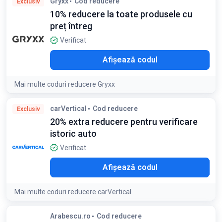
Gryxx
Cod reducere
Exclusiv
Valabil pentru prima comandă în aplicația Zooplus cu o
10% reducere la toate produsele cu
comandă minimă de 224 lei
preț întreg
Verificat
O10
Afișează codul
Mai multe coduri reducere Gryxx
Condiții:
carVertical
Cod reducere
Exclusiv
Reducerea nu se cumulează cu alte promoții și se aplică
20% extra reducere pentru verificare
pentru maxim 1 produs
istoric auto
Verificat
ORO
Afișează codul
Mai multe coduri reducere carVertical
Arabescu.ro
Cod reducere