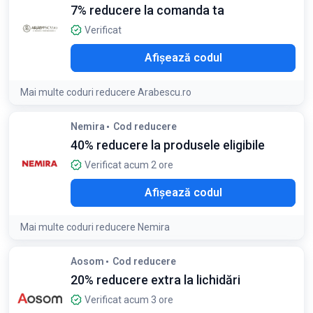
7% reducere la comanda ta
Verificat
I10
Afișează codul
Mai multe coduri reducere Arabescu.ro
Nemira
Cod reducere
40% reducere la produsele eligibile
Verificat acum 2 ore
M40
Afișează codul
Mai multe coduri reducere Nemira
Condiții:
Aosom
Cod reducere
Reducerea se aplică doar produselor eligibile semnalizate
20% reducere extra la lichidări
prin bulina „PROMO”. Nu se cumulează cu alte beneficii
acordate prin coduri cadou active pe nemira.ro
Verificat acum 3 ore