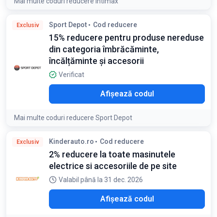
Mai multe coduri reducere Intimax
Condiții:
Sport Depot
Cod reducere
Exclusiv
Discountul nu se cumulează cu alte coduri de reducere
15% reducere pentru produse nereduse
din categoria îmbrăcăminte,
încălțăminte și accesorii
Verificat
O15
Afișează codul
Mai multe coduri reducere Sport Depot
Condiții:
Kinderauto.ro
Cod reducere
Exclusiv
Codul de reducere nu poate fi combinat cu alte vouchere
2% reducere la toate masinutele
(coduri promotionale) de reduceri
electrice si accesoriile de pe site
Valabil până la 31 dec. 2026
LO2
Afișează codul