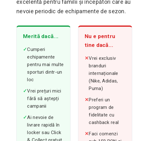
excelentă pentru familii și începători care au
nevoie periodic de echipamente de sezon.
Merită dacă...
Nu e pentru
tine dacă...
✓
Cumperi
echipamente
✕
Vrei exclusiv
pentru mai multe
branduri
sporturi dintr-un
internaționale
loc
(Nike, Adidas,
Puma)
✓
Vrei prețuri mici
fără să aștepți
✕
Preferi un
campanii
program de
fidelitate cu
✓
Ai nevoie de
cashback real
livrare rapidă în
locker sau Click
✕
Faci comenzi
& Collect gratuit