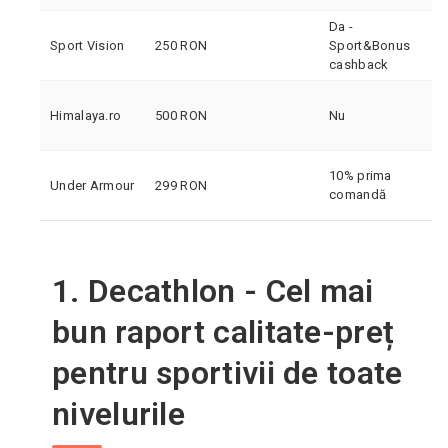
Da -
Sport Vision
250 RON
Sport&Bonus
cashback
Himalaya.ro
500 RON
Nu
10% prima
Under Armour
299 RON
comandă
1. Decathlon - Cel mai
bun raport calitate-preț
pentru sportivii de toate
nivelurile