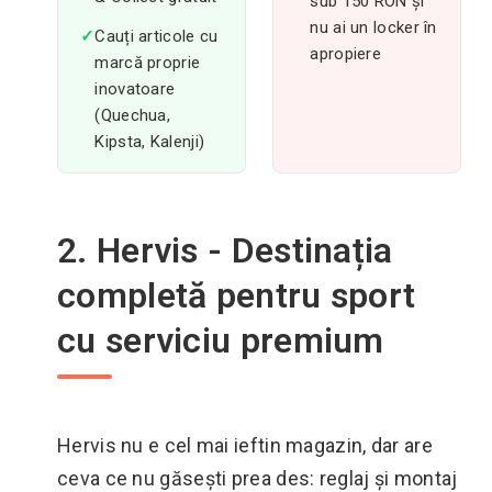
sub 150 RON și
nu ai un locker în
✓
Cauți articole cu
apropiere
marcă proprie
inovatoare
(Quechua,
Kipsta, Kalenji)
2. Hervis - Destinația
completă pentru sport
cu serviciu premium
Hervis nu e cel mai ieftin magazin, dar are
ceva ce nu găsești prea des: reglaj și montaj