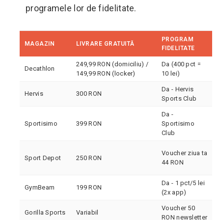
programele lor de fidelitate.
PROGRAM
MAGAZIN
LIVRARE GRATUITĂ
FIDELITATE
249,99 RON (domiciliu) /
Da (400 pct =
Decathlon
149,99 RON (locker)
10 lei)
Da - Hervis
Hervis
300 RON
Sports Club
Da -
Sportisimo
399 RON
Sportisimo
Club
Voucher ziua ta
Sport Depot
250 RON
44 RON
Da - 1 pct/5 lei
GymBeam
199 RON
(2x app)
Voucher 50
Gorilla Sports
Variabil
RON newsletter