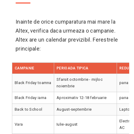
Inainte de orice cumparatura mai mare la
Altex, verifica daca urmeaza o campanie.
Altex are un calendar previzibil. Ferestrele
principale:
CAMPANIE
PERIOADA TIPICA
REDUCE
Sfarsit octombrie - mijloc
Black Friday toamna
pana la
noiembrie
Black Friday iarna
Aproximativ 12-18 februarie
pana la
Back to School
August-septembrie
Laptopur
Electroc
Vara
Iulie-august
AC