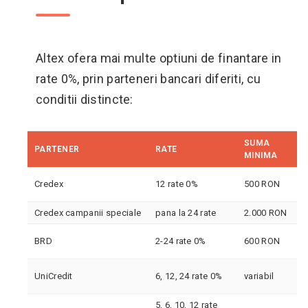
Altex ofera mai multe optiuni de finantare in
rate 0%, prin parteneri bancari diferiti, cu
conditii distincte:
SUMA
PARTENER
RATE
MINIMA
Credex
12 rate 0%
500 RON
Credex campanii speciale
pana la 24 rate
2.000 RON
BRD
2-24 rate 0%
600 RON
UniCredit
6, 12, 24 rate 0%
variabil
5, 6, 10, 12 rate