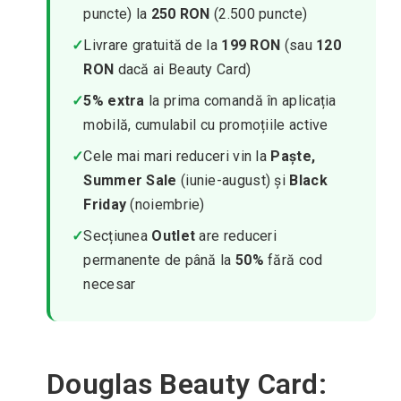
puncte) la
250 RON
(2.500 puncte)
✓
Livrare gratuită de la
199 RON
(sau
120
RON
dacă ai Beauty Card)
✓
5% extra
la prima comandă în aplicația
mobilă, cumulabil cu promoțiile active
✓
Cele mai mari reduceri vin la
Paște,
Summer Sale
(iunie-august) și
Black
Friday
(noiembrie)
✓
Secțiunea
Outlet
are reduceri
permanente de până la
50%
fără cod
necesar
Douglas Beauty Card: