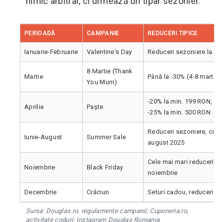
nimic arbitrar, ci urmează un tipar sezonier.
PERIOADĂ
CAMPANIE
REDUCERI TIPICE
Ianuarie-Februarie
Valentine's Day
Reduceri sezoniere la se
8 Martie (Thank
Martie
Până la -30% (4-8 martie
You Mum)
-20% la min. 199 RON, -2
Aprilie
Paște
-25% la min. 500 RON
Reduceri sezoniere, confi
Iunie-August
Summer Sale
august 2025
Cele mai mari reduceri a
Noiembrie
Black Friday
noiembrie
Decembrie
Crăciun
Seturi cadou, reduceri la
Sursa: Douglas.ro, regulamente campanii; Cuponeria.ro,
activitate coduri; Instagram Douglas Romania