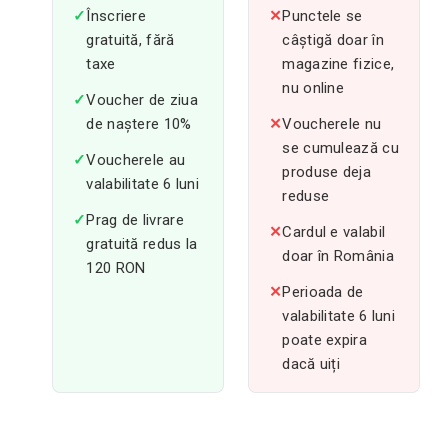
✓
Înscriere
✕
Punctele se
gratuită, fără
câștigă doar în
taxe
magazine fizice,
nu online
✓
Voucher de ziua
de naștere 10%
✕
Voucherele nu
se cumulează cu
✓
Voucherele au
produse deja
valabilitate 6 luni
reduse
✓
Prag de livrare
✕
Cardul e valabil
gratuită redus la
doar în România
120 RON
✕
Perioada de
valabilitate 6 luni
poate expira
dacă uiți