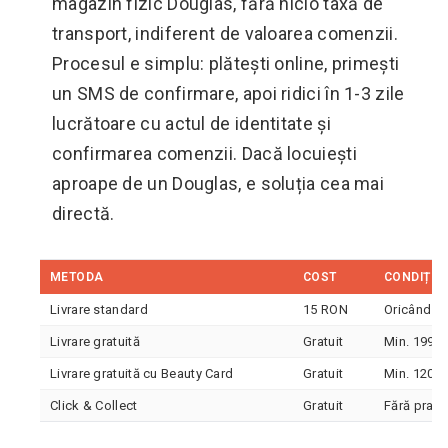
magazin fizic Douglas, fără nicio taxă de
transport, indiferent de valoarea comenzii.
Procesul e simplu: plătești online, primești
un SMS de confirmare, apoi ridici în 1-3 zile
lucrătoare cu actul de identitate și
confirmarea comenzii. Dacă locuiești
aproape de un Douglas, e soluția cea mai
directă.
METODA
COST
CONDIȚIE
Livrare standard
15 RON
Oricând
Livrare gratuită
Gratuit
Min. 199 
Livrare gratuită cu Beauty Card
Gratuit
Min. 120 
Click & Collect
Gratuit
Fără prag