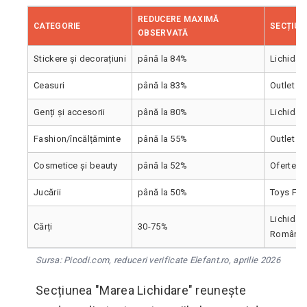
REDUCERE MAXIMĂ
CATEGORIE
SECȚIUN
OBSERVATĂ
Stickere și decorațiuni
până la 84%
Lichidar
Ceasuri
până la 83%
Outlet C
Genți și accesorii
până la 80%
Lichidar
Fashion/încălțăminte
până la 55%
Outlet F
Cosmetice și beauty
până la 52%
Oferte B
Jucării
până la 50%
Toys Fest
Lichidare
Cărți
30-75%
Româneș
Sursa: Picodi.com, reduceri verificate Elefant.ro, aprilie 2026
Secțiunea "Marea Lichidare" reunește