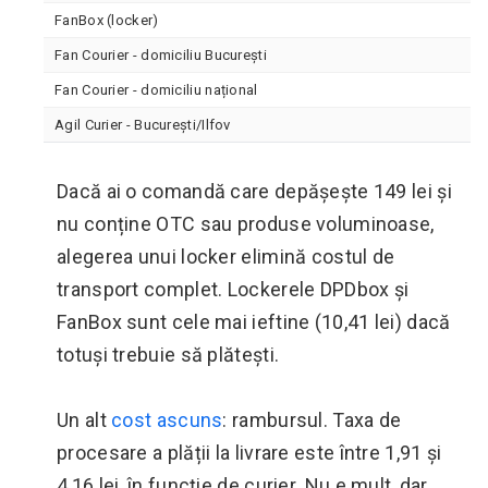
FanBox (locker)
Fan Courier - domiciliu București
Fan Courier - domiciliu național
Agil Curier - București/Ilfov
Dacă ai o comandă care depășește 149 lei și
nu conține OTC sau produse voluminoase,
alegerea unui locker elimină costul de
transport complet. Lockerele DPDbox și
FanBox sunt cele mai ieftine (10,41 lei) dacă
totuși trebuie să plătești.
Un alt
cost ascuns
: rambursul. Taxa de
procesare a plății la livrare este între 1,91 și
4,16 lei, în funcție de curier. Nu e mult, dar