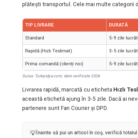
plătești transportul. Cele mai multe categori
TIP LIVRARE
DURATĂ
Standard
5-9 zile lucră
Rapidă (Hızlı Teslimat)
3-5 zile lucră
Prima comandă (clienți noi)
5-9 zile lucră
Sursa: Turkpidya.com, date verificate 2026
Livrarea rapidă, marcată cu eticheta
Hızlı Tes
această etichetă ajung în 3-5 zile. Dacă ai ne
partenere sunt Fan Courier și DPD.
💡
Înainte să pui un articol în coș, verifică tot