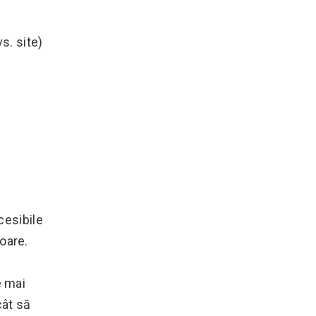
vs. site)
cesibile
oare.
e mai
cât să