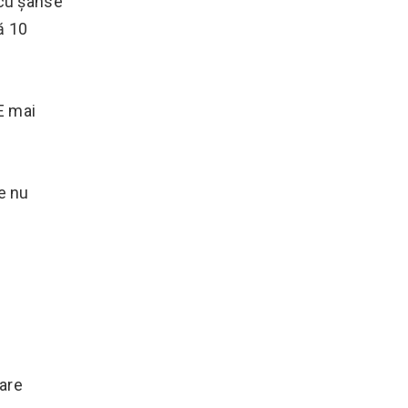
 cu șanse
ă 10
 E mai
e nu
care