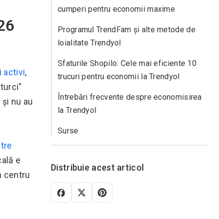
cumperi pentru economii maxime
26
Programul TrendFam și alte metode de
loialitate Trendyol
Sfaturile Shopilo: Cele mai eficiente 10
 activi
,
trucuri pentru economii la Trendyol
turci"
Întrebări frecvente despre economisirea
 și nu au
la Trendyol
Surse
tre
cală e
Distribuie acest articol
un centru
5