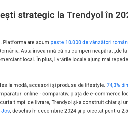
ști strategic la Trendyol în 20
c. Platforma are acum
peste 10.000 de vânzători români
 România. Asta înseamnă că nu cumperi neapărat „de la 
rciant local. În plus, livrările locale ajung mai repede
ales la modă, accesorii și produse de lifestyle.
74,3% din
mpărături online - comparativ, piața de e-commerce lo
scurta timpii de livrare, Trendyol și-a construit chiar și 
e Jos
, deschis în decembrie 2024 și proiectat pentru 2,