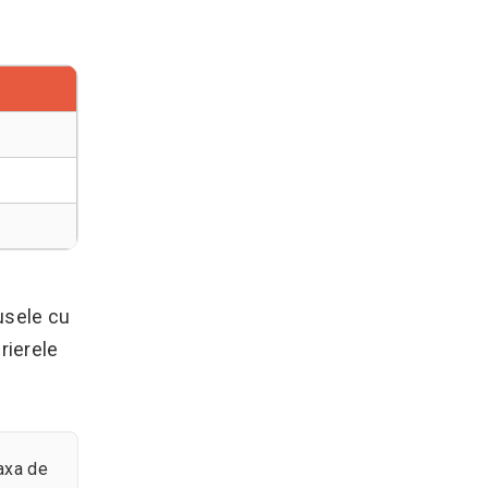
usele cu
rierele
taxa de