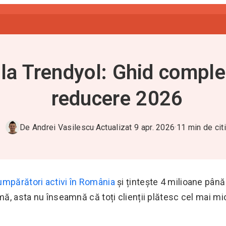
a Trendyol: Ghid complet 
reducere 2026
De
Andrei Vasilescu
·
Actualizat
9 apr. 2026
·
11
min de citi
umpărători activi în România
și țintește 4 milioane până 
mă, asta nu înseamnă că toți clienții plătesc cel mai mi