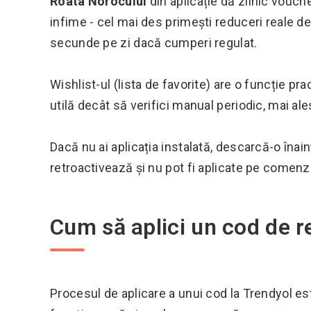
Roata Norocului
din aplicație dă zilnic vouch
infime - cel mai des primești reduceri reale de
secunde pe zi dacă cumperi regulat.
Wishlist-ul (lista de favorite) are o funcție pr
utilă decât să verifici manual periodic, mai al
Dacă nu ai aplicația instalată, descarcă-o îna
retroactivează și nu pot fi aplicate pe comenzi
Cum să aplici un cod de 
Procesul de aplicare a unui cod la Trendyol est