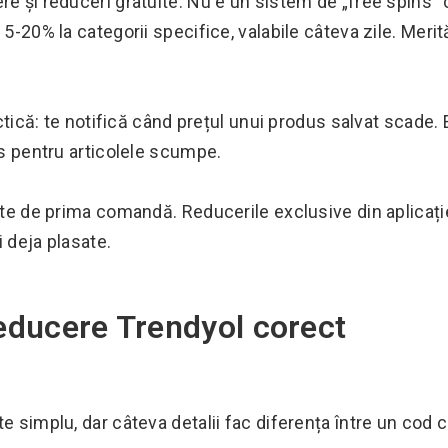
ere și reduceri gratuite. Nu e un sistem de „free spins"
 5-20% la categorii specifice, valabile câteva zile. Merit
actică: te notifică când prețul unui produs salvat scade.
es pentru articolele scumpe.
inte de prima comandă. Reducerile exclusive din aplicați
 deja plasate.
reducere Trendyol corect
e simplu, dar câteva detalii fac diferența între un cod 