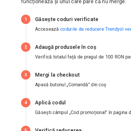
funcționează și unul care pare că nu merge.
Găsește coduri verificate
1
Accesează
codurile de reducere Trendyol ver
Adaugă produsele în coș
2
Verifică totalul față de pragul de 100 RON pen
Mergi la checkout
3
Apasă butonul „Comandă" din coș
Aplică codul
4
Găsești câmpul „Cod promoțional" în pagina de
Verifică reducerea
5