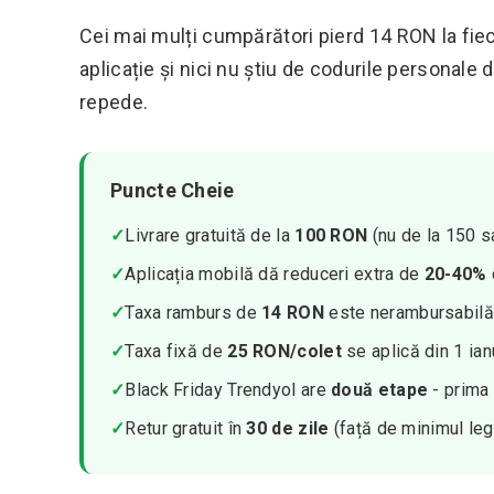
Cei mai mulți cumpărători pierd 14 RON la fie
aplicație și nici nu știu de codurile personale
repede.
Puncte Cheie
✓
Livrare gratuită de la
100 RON
(nu de la 150 
✓
Aplicația mobilă dă reduceri extra de
20-40%
✓
Taxa ramburs de
14 RON
este nerambursabilă,
✓
Taxa fixă de
25 RON/colet
se aplică din 1 ia
✓
Black Friday Trendyol are
două etape
- prima 
✓
Retur gratuit în
30 de zile
(față de minimul leg