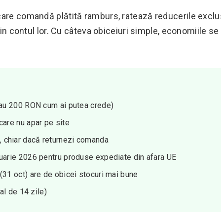
care comandă plătită ramburs, ratează reducerile exclu
 din contul lor. Cu câteva obiceiuri simple, economiile s
sau 200 RON cum ai putea crede)
care nu apar pe site
 chiar dacă returnezi comanda
nuarie 2026 pentru produse expediate din afara UE
(31 oct) are de obicei stocuri mai bune
al de 14 zile)