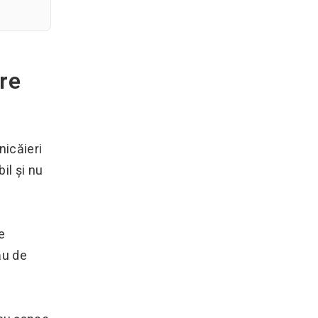
re
nicăieri
il și nu
e
ău de