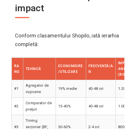
impact
Conform clasamentului Shopilo, iată ierarhia
completă:
IMPA
RA
ECONOMISIRE
FRECVENȚĂ/A
TEHNICĂ
ANUAL
NG
/UTILIZARE
N
(RON)
Agregator de
#1
19% medie
40-48 ori
1.200-
cupoane
Comparator de
#2
15-40%
40-48 ori
1.000-
prețuri
Timing
#3
sezonier (BF,
30-60%
2-4 ori
800-2