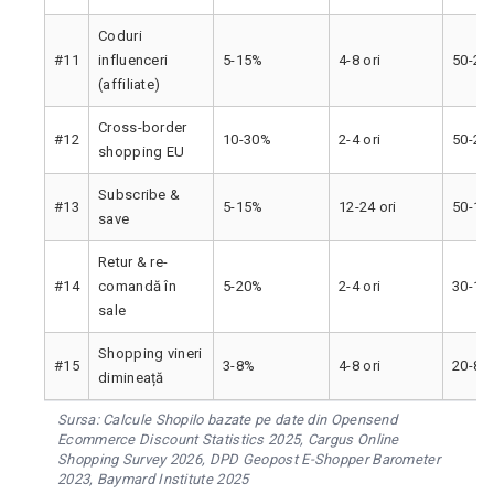
Coduri
#11
influenceri
5-15%
4-8 ori
50-20
(affiliate)
Cross-border
#12
10-30%
2-4 ori
50-20
shopping EU
Subscribe &
#13
5-15%
12-24 ori
50-15
save
Retur & re-
#14
comandă în
5-20%
2-4 ori
30-10
sale
Shopping vineri
#15
3-8%
4-8 ori
20-80
dimineață
Sursa: Calcule Shopilo bazate pe date din Opensend
Ecommerce Discount Statistics 2025, Cargus Online
Shopping Survey 2026, DPD Geopost E-Shopper Barometer
2023, Baymard Institute 2025