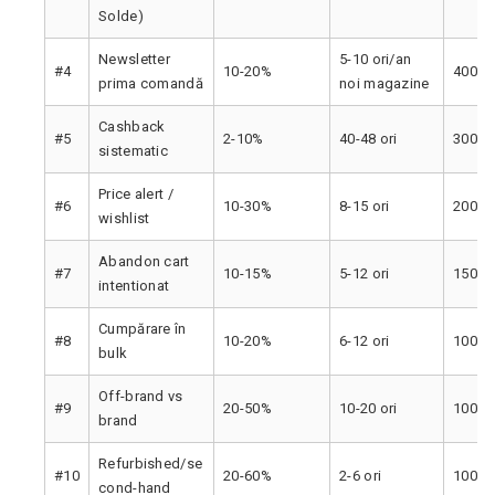
Solde)
Newsletter
5-10 ori/an
#4
10-20%
400-9
prima comandă
noi magazine
Cashback
#5
2-10%
40-48 ori
300-8
sistematic
Price alert /
#6
10-30%
8-15 ori
200-6
wishlist
Abandon cart
#7
10-15%
5-12 ori
150-4
intentionat
Cumpărare în
#8
10-20%
6-12 ori
100-3
bulk
Off-brand vs
#9
20-50%
10-20 ori
100-3
brand
Refurbished/se
#10
20-60%
2-6 ori
100-4
cond-hand