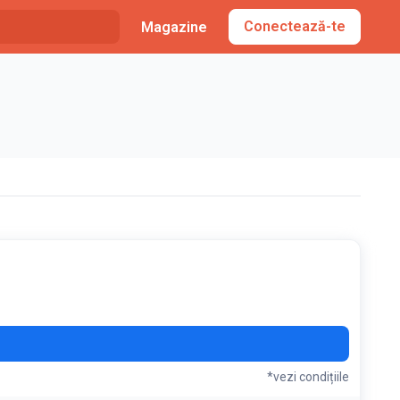
Conectează-te
Magazine
*vezi condițiile