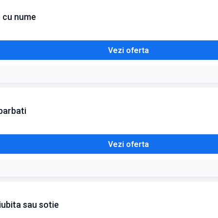
te cu nume
Vezi oferta
barbati
Vezi oferta
iubita sau sotie