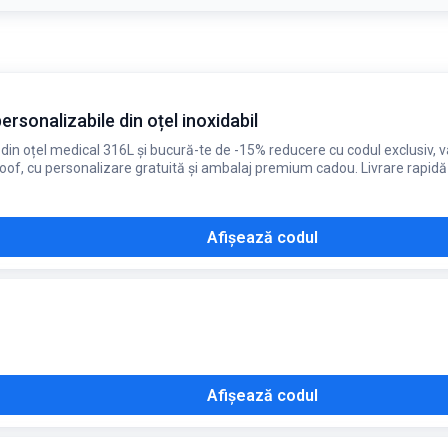
rconia sunt printre cele mai căutate și au 15% reducere
ersonalizabile din oțel inoxidabil
in oțel medical 316L și bucură-te de -15% reducere cu codul exclusiv, vala
oof, cu personalizare gratuită și ambalaj premium cadou. Livrare rapidă î
Afișează codul
Afișează codul