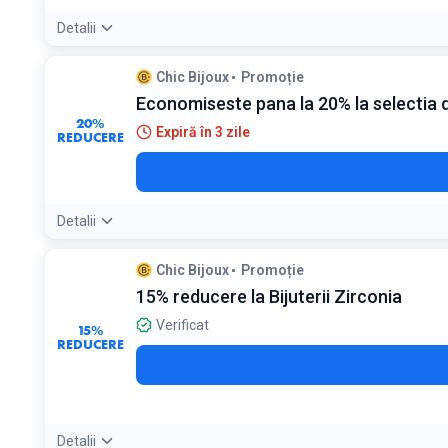
Detalii
Chic Bijoux
Promoție
Economiseste pana la 20% la selectia d
20%
Expiră în 3 zile
REDUCERE
Detalii
Chic Bijoux
Promoție
15% reducere la Bijuterii Zirconia
Verificat
15%
REDUCERE
Detalii