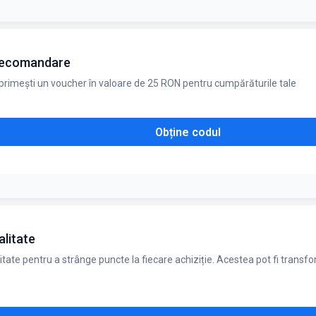
 recomandare
primești un voucher în valoare de 25 RON pentru cumpărăturile tale
Obține codul
alitate
itate pentru a strânge puncte la fiecare achiziție. Acestea pot fi transf