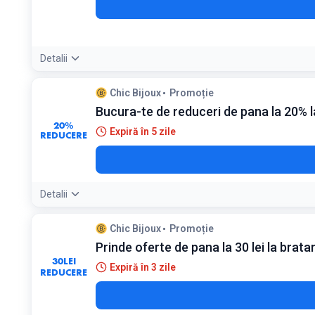
Detalii
Condiții:
Chic Bijoux
Promoție
Necesită acumularea de puncte de fidelitate
Bucura-te de reduceri de pana la 20% la 
20%
Expiră în 5 zile
REDUCERE
Detalii
Chic Bijoux
Promoție
Prinde oferte de pana la 30 lei la bratar
30
LEI
Expiră în 3 zile
REDUCERE