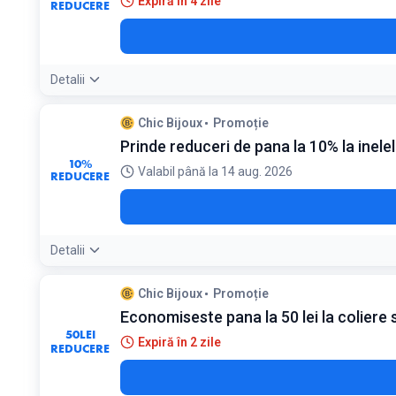
Expiră în 4 zile
REDUCERE
Detalii
Chic Bijoux
Promoție
Prinde reduceri de pana la 10% la inelel
10%
Valabil până la 14 aug. 2026
REDUCERE
Detalii
Chic Bijoux
Promoție
Economiseste pana la 50 lei la coliere s
50
LEI
Expiră în 2 zile
REDUCERE