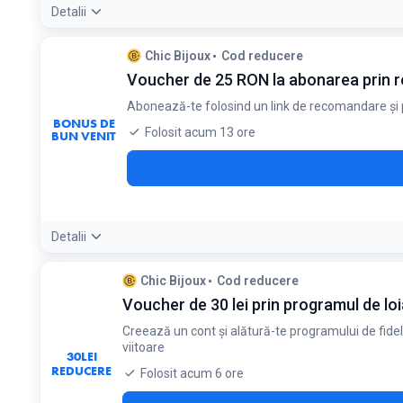
Detalii
Condiții:
Chic Bijoux
Cod reducere
Reducerea se aplică la bijuteriile personalizate selectate
Voucher de 25 RON la abonarea prin
Abonează-te folosind un link de recomandare și 
BONUS DE
Folosit acum 13 ore
BUN VENIT
Detalii
Condiții:
Chic Bijoux
Cod reducere
Se aplică exclusiv la înscrierea printr-un link de prieten
Voucher de 30 lei prin programul de loi
Creează un cont și alătură-te programului de fidel
viitoare
30
LEI
REDUCERE
Folosit acum 6 ore