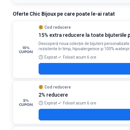
Detaliile ofertei:
Medalioanele cu aripi sau inimi cu cristale Zi
Oferte Chic Bijoux pe care poate le-ai ratat
Condiții:
Valabil la produsele selectate din colecția Zirconia
Cod reducere
15% extra reducere la toate bijuteriile p
Descoperă noua colecție de bijuterii personalizate d
15%
rezistente în timp, hipoalergenice și 100% waterpr
CUPON
Expirat
Folosit acum 6 ore
Cod reducere
2% reducere
2%
Expirat
Folosit acum 6 ore
CUPON