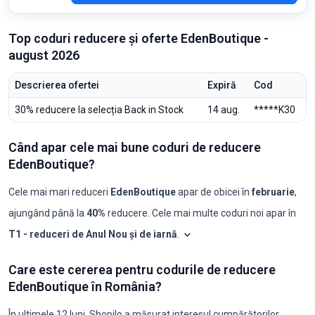
Top coduri reducere și oferte EdenBoutique -
august 2026
Descrierea ofertei
Expiră
Cod
30% reducere la selecția Back in Stock
14 aug.
*****K30
Când apar cele mai bune coduri de reducere
EdenBoutique?
Cele mai mari reduceri
EdenBoutique
apar de obicei în
februarie
,
ajungând până la
40%
reducere. Cele mai multe coduri noi apar în
T1 - reduceri de Anul Nou și de iarnă
.
Shopilo triază constant oferte
Care este cererea pentru codurile de reducere
Luna
Coduri noi
Reducere maximă
Reducere minimă
Coduri ≥50%
C
EdenBoutique în România?
2025-08
0
-
-
0
0
2025-09
2
30%
25%
0
0
2025-10
1
25%
25%
0
0
În ultimele 12 luni, Shopilo a măsurat interesul cumpărătorilor