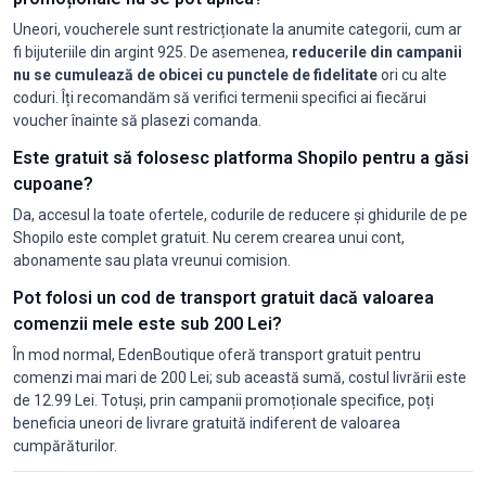
Uneori, voucherele sunt restricționate la anumite categorii, cum ar
fi bijuteriile din argint 925. De asemenea,
reducerile din campanii
nu se cumulează de obicei cu punctele de fidelitate
ori cu alte
coduri. Îți recomandăm să verifici termenii specifici ai fiecărui
voucher înainte să plasezi comanda.
Este gratuit să folosesc platforma Shopilo pentru a găsi
cupoane?
Da, accesul la toate ofertele, codurile de reducere și ghidurile de pe
Shopilo este complet gratuit. Nu cerem crearea unui cont,
abonamente sau plata vreunui comision.
Pot folosi un cod de transport gratuit dacă valoarea
comenzii mele este sub 200 Lei?
În mod normal, EdenBoutique oferă transport gratuit pentru
comenzi mai mari de 200 Lei; sub această sumă, costul livrării este
de 12.99 Lei. Totuși, prin campanii promoționale specifice, poți
beneficia uneori de livrare gratuită indiferent de valoarea
cumpărăturilor.