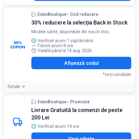
EdenBoutique
Cod reducere
30% reducere la selecția Back in Stock
Modele iubite, disponibile din nou în stoc
Verificat acum 1 săptămână
30%
Folosit acum 8 ore
CUPON
Valabil până la 14 aug. 2026
K30
Afișează codul
*vezi condițiile
Detalii
Condiții:
EdenBoutique
Promoție
Reducere valabilă doar pentru selecția Back in Stock
Livrare Gratuită la comenzi de peste
200 Lei
Verificat acum 14 ore
Vezi oferta