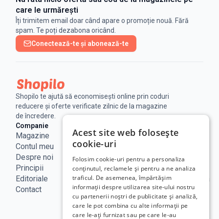
care le urmărești
Îți trimitem email doar când apare o promoție nouă. Fără
spam. Te poți dezabona oricând.
Conectează-te și abonează-te
Shopilo te ajută să economisești online prin coduri
reducere și oferte verificate zilnic de la magazine
de încredere.
Companie
Legal
Linkuri utile
Acest site web folosește
Magazine
Notificare
Blog
cookie-uri
Contul meu
Legala
Curs BNR
Despre noi
Politica de
ANPC
Folosim cookie-uri pentru a personaliza
Principii
confidențialitate
SAL - UE
conținutul, reclamele și pentru a ne analiza
traficul. De asemenea, împărtășim
Editoriale
Termeni de
ECC Romania
informații despre utilizarea site-ului nostru
Contact
utilizare
ANCOM
cu partenerii noștri de publicitate și analiză,
Politica
care le pot combina cu alte informații pe
Cookie
care le-ați furnizat sau pe care le-au