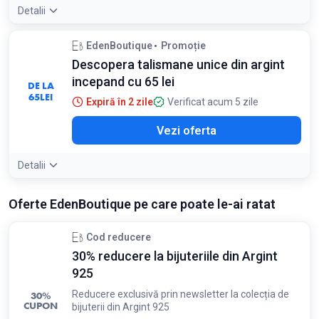
Detalii
EdenBoutique
Promoție
Descopera talismane unice din argint
incepand cu 65 lei
DE LA
65
LEI
Expiră în 2 zile
Verificat acum 5 zile
Vezi oferta
Detalii
Oferte EdenBoutique pe care poate le-ai ratat
Cod reducere
30% reducere la bijuteriile din Argint
925
Reducere exclusivă prin newsletter la colecția de
30%
CUPON
bijuterii din Argint 925