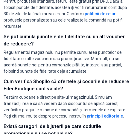
Pentru produsele standard, returul este gratuit prin DPD. Dacă ai
folosit puncte de fidelitate, acestea îți vor fi returnate în cont după
30 de zile de la finalizarea cererii. Conform
politicii de retur
,
produsele personalizate sau cele realizate la comandă nu pot fi
returnate.
Se pot cumula punctele de fidelitate cu un alt voucher
de reducere?
Regulamentul magazinului nu permite cumularea punctelor de
fidelitate cu alte vouchere sau promoții active. Mai mult, nu se
acordă puncte noi pentru comenzile plătite, integral sau parțial,
folosind puncte de fidelitate deja acumulate.
Cum verifică Shopilo că ofertele și codurile de reducere
EdenBoutique sunt valide?
Testăm cupoanele direct pe site-ul magazinului. Simulăm
tranzacții reale ca să vedem dacă discountul se aplică corect,
verificăm pragurile minime de comandă și termenele de expirare.
Poți citi mai multe despre procesul nostru în
principii editoriale
.
Există categorii de bijuterii pe care codurile
promoționale nu se pot aplica?