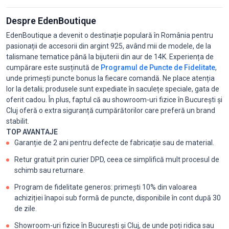
Despre EdenBoutique
EdenBoutique a devenit o destinație populară în România pentru
pasionații de accesorii din argint 925, având mii de modele, de la
talismane tematice până la bijuterii din aur de 14K. Experiența de
cumpărare este susținută de
Programul de Puncte de Fidelitate
,
unde primești puncte bonus la fiecare comandă. Ne place atenția
lor la detalii; produsele sunt expediate în saculețe speciale, gata de
oferit cadou. În plus, faptul că au showroom-uri fizice în București și
Cluj oferă o extra siguranță cumpărătorilor care preferă un brand
stabilit.
TOP AVANTAJE
Garanție de 2 ani pentru defecte de fabricație sau de material.
Retur gratuit prin curier DPD, ceea ce simplifică mult procesul de
schimb sau returnare.
Program de fidelitate generos: primești 10% din valoarea
achiziției înapoi sub formă de puncte, disponibile în cont după 30
de zile.
Showroom-uri fizice în București și Cluj, de unde poți ridica sau