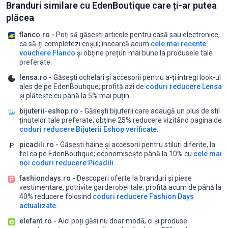
Branduri similare cu EdenBoutique care ți-ar putea
plăcea
flanco.ro -
Poți să găsești articole pentru casă sau electronice,
ca să-ți completezi coșul;
încearcă acum
cele mai recente
vouchere Flanco
și obține prețuri mai bune la produsele tale
preferate.
lensa.ro -
Găsești ochelari și accesorii pentru a-ți întregi look-ul
ales de pe EdenBoutique;
profită azi de
coduri reducere Lensa
și plătește cu până la 5% mai puțin.
bijuterii-eshop.ro -
Găsești bijuterii care adaugă un plus de stil
ținutelor tale preferate;
obține 25% reducere vizitând pagina de
coduri reducere Bijuterii Eshop verificate
.
picadili.ro -
Găsești haine și accesorii pentru stiluri diferite, la
fel ca pe EdenBoutique;
economisește până la 10% cu
cele mai
noi coduri reducere Picadili
.
fashiondays.ro -
Descoperi oferte la branduri și piese
vestimentare, potrivite garderobei tale;
profită acum de până la
40% reducere folosind
coduri reducere Fashion Days
actualizate
.
elefant.ro -
Aici poți găsi nu doar modă, ci și produse