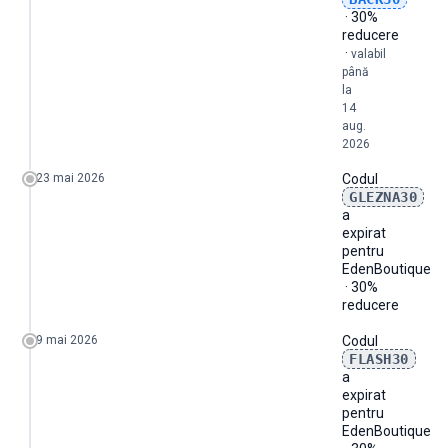
· 30%
reducere
·
valabil
până
la
14
aug.
2026
23 mai 2026
Codul
GLEZNA30
a
expirat
pentru
EdenBoutique
· 30%
reducere
9 mai 2026
Codul
FLASH30
a
expirat
pentru
EdenBoutique