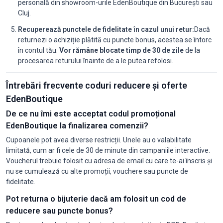
personală din showroom-urile EdenBoutique din București sau
Cluj.
Recuperează punctele de fidelitate în cazul unui retur:
Dacă
returnezi o achiziție plătită cu puncte bonus, acestea se întorc
în contul tău.
Vor rămâne blocate timp de 30 de zile
de la
procesarea returului înainte de a le putea refolosi.
Întrebări frecvente coduri reducere și oferte
EdenBoutique
De ce nu îmi este acceptat codul promoțional
EdenBoutique la finalizarea comenzii?
Cupoanele pot avea diverse restricții. Unele au o valabilitate
limitată, cum ar fi cele de 30 de minute din campaniile interactive.
Voucherul trebuie folosit cu adresa de email cu care te-ai înscris și
nu se cumulează cu alte promoții, vouchere sau puncte de
fidelitate.
Pot returna o bijuterie dacă am folosit un cod de
reducere sau puncte bonus?