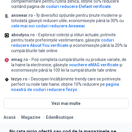
complementare pentru rutina zilnică;
obține 50% reducere
vizitând pagina de
coduri reducere Elefant verificate
.
answear.ro -
Îți diversifici opțiunile pentru ținute moderne și
totodată găsești reduceri utile;
economisește până la 30% cu
cele mai noi coduri reducere Answear
.
aboutyou.ro -
Explorezi colecții și stiluri actuale, potrivite
pentru toate preferințele vestimentare;
găsește
coduri
reducere About You verificate
și economisește până la 20% la
cumpărăturile tale online.
emag.ro -
Poți completa cumpărăturile cu produse variate, de
la haine la electronice;
găsește
vouchere eMAG verificate
și
economisește până la 100 lei la cumpărăturile tale online.
tezyo.ro -
Descoperi încălțăminte trendy care se potrivește
perfect cu noile tale haine;
obține 10% reducere pe
pagina
noastră de coduri reducere Tezyo
.
Vezi mai multe
Acasă
Magazine
EdenBoutique
Nu rata nicio ofertă sau cod de la magazinele pe