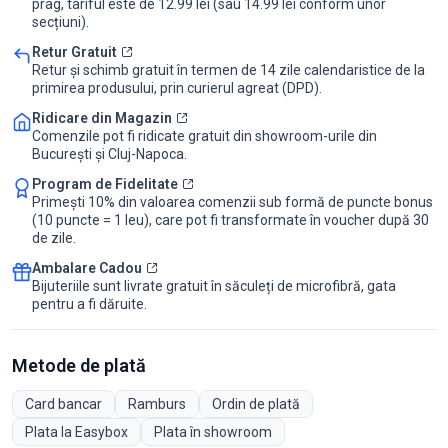
prag, tariful este de 12.99 lei (sau 14.99 lei conform unor
secțiuni).
Retur Gratuit
Retur și schimb gratuit în termen de 14 zile calendaristice de la
primirea produsului, prin curierul agreat (DPD).
Ridicare din Magazin
Comenzile pot fi ridicate gratuit din showroom-urile din
București și Cluj-Napoca.
Program de Fidelitate
Primești 10% din valoarea comenzii sub formă de puncte bonus
(10 puncte = 1 leu), care pot fi transformate în voucher după 30
de zile.
Ambalare Cadou
Bijuteriile sunt livrate gratuit în săculeți de microfibră, gata
pentru a fi dăruite.
Metode de plată
Card bancar
Ramburs
Ordin de plată
Plata la Easybox
Plata în showroom