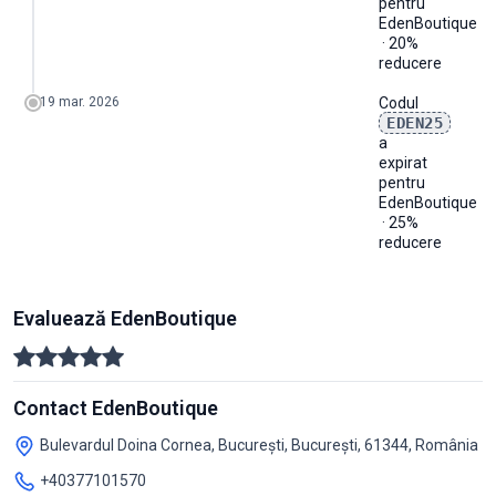
pentru
EdenBoutique
· 20%
reducere
19 mar. 2026
Codul
EDEN25
a
expirat
pentru
EdenBoutique
· 25%
reducere
Evaluează EdenBoutique
Contact EdenBoutique
Bulevardul Doina Cornea, București, București, 61344, România
+40377101570