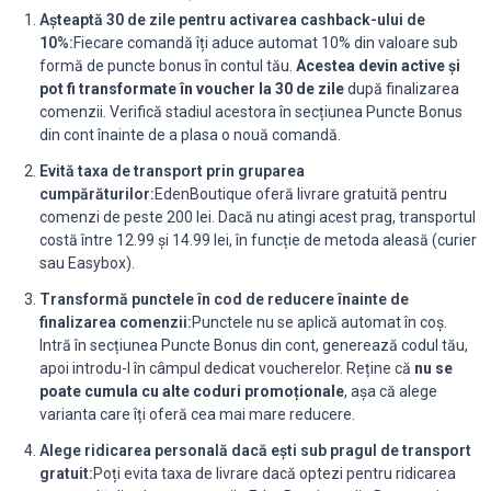
Așteaptă 30 de zile pentru activarea cashback-ului de
10%:
Fiecare comandă îți aduce automat 10% din valoare sub
formă de puncte bonus în contul tău.
Acestea devin active și
pot fi transformate în voucher la 30 de zile
după finalizarea
comenzii. Verifică stadiul acestora în secțiunea Puncte Bonus
din cont înainte de a plasa o nouă comandă.
Evită taxa de transport prin gruparea
cumpărăturilor:
EdenBoutique oferă livrare gratuită pentru
comenzi de peste 200 lei. Dacă nu atingi acest prag, transportul
costă între 12.99 și 14.99 lei, în funcție de metoda aleasă (curier
sau Easybox).
Transformă punctele în cod de reducere înainte de
finalizarea comenzii:
Punctele nu se aplică automat în coș.
Intră în secțiunea Puncte Bonus din cont, generează codul tău,
apoi introdu-l în câmpul dedicat voucherelor. Reține că
nu se
poate cumula cu alte coduri promoționale
, așa că alege
varianta care îți oferă cea mai mare reducere.
Alege ridicarea personală dacă ești sub pragul de transport
gratuit:
Poți evita taxa de livrare dacă optezi pentru ridicarea