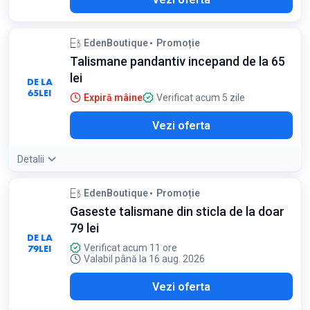
EdenBoutique
Promoție
Talismane pandantiv incepand de la 65
lei
DE LA
65
LEI
Expiră mâine
Verificat acum 5 zile
Vezi oferta
Detalii
EdenBoutique
Promoție
Gaseste talismane din sticla de la doar
79 lei
DE LA
79
LEI
Verificat acum 11 ore
Valabil până la 16 aug. 2026
Vezi oferta