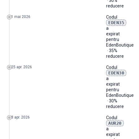
· 30%
reducere
1 mai 2026
Codul
EDEN35
a
expirat
pentru
EdenBoutique
· 35%
reducere
25 apr. 2026
Codul
EDEN30
a
expirat
pentru
EdenBoutique
· 30%
reducere
8 apr. 2026
Codul
AUR20
a
expirat