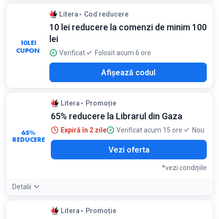
Detaliile ofertei:
Poti gasi bestselleruri de Claire Douglas
Litera
Cod reducere
sau Agatha Christie la doar 11-13 lei in aceasta sectiune
10 lei reducere la comenzi de minim 100
lei
10
LEI
CUPON
Verificat
Folosit acum 6 ore
T10
Afișează codul
Litera
Promoție
65% reducere la Librarul din Gaza
Expiră în 2 zile
Verificat acum 15 ore
Nou
65%
REDUCERE
Vezi oferta
*vezi condițiile
Detalii
Condiții:
Litera
Promoție
Oferta valabilă pentru cartea Librarul din Gaza, ediție de vară