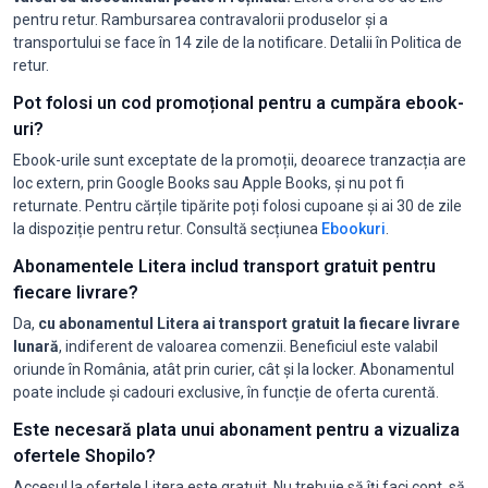
pentru retur. Rambursarea contravalorii produselor și a
transportului se face în 14 zile de la notificare. Detalii în Politica de
retur.
Pot folosi un cod promoțional pentru a cumpăra ebook-
uri?
Ebook-urile sunt exceptate de la promoții, deoarece tranzacția are
loc extern, prin Google Books sau Apple Books, și nu pot fi
returnate. Pentru cărțile tipărite poți folosi cupoane și ai 30 de zile
la dispoziție pentru retur. Consultă secțiunea
Ebookuri
.
Abonamentele Litera includ transport gratuit pentru
fiecare livrare?
Da,
cu abonamentul Litera ai transport gratuit la fiecare livrare
lunară
, indiferent de valoarea comenzii. Beneficiul este valabil
oriunde în România, atât prin curier, cât și la locker. Abonamentul
poate include și cadouri exclusive, în funcție de oferta curentă.
Este necesară plata unui abonament pentru a vizualiza
ofertele Shopilo?
Accesul la ofertele Litera este gratuit. Nu trebuie să îți faci cont, să