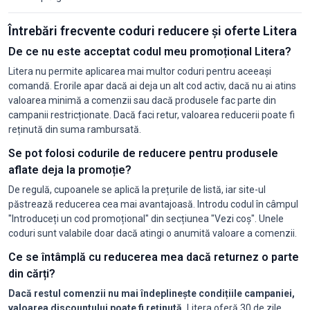
Întrebări frecvente coduri reducere și oferte Litera
De ce nu este acceptat codul meu promoțional Litera?
Litera nu permite aplicarea mai multor coduri pentru aceeași
comandă. Erorile apar dacă ai deja un alt cod activ, dacă nu ai atins
valoarea minimă a comenzii sau dacă produsele fac parte din
campanii restricționate. Dacă faci retur, valoarea reducerii poate fi
reținută din suma rambursată.
Se pot folosi codurile de reducere pentru produsele
aflate deja la promoție?
De regulă, cupoanele se aplică la prețurile de listă, iar site-ul
păstrează reducerea cea mai avantajoasă. Introdu codul în câmpul
"Introduceți un cod promoțional" din secțiunea "Vezi coș". Unele
coduri sunt valabile doar dacă atingi o anumită valoare a comenzii.
Ce se întâmplă cu reducerea mea dacă returnez o parte
din cărți?
Dacă restul comenzii nu mai îndeplinește condițiile campaniei,
valoarea discountului poate fi reținută.
Litera oferă 30 de zile