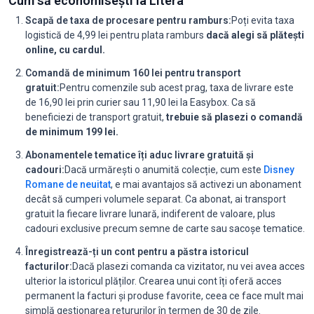
Cum să economisești la Litera
Scapă de taxa de procesare pentru ramburs:
Poți evita taxa
logistică de 4,99 lei pentru plata ramburs
dacă alegi să plătești
online, cu cardul.
Comandă de minimum 160 lei pentru transport
gratuit:
Pentru comenzile sub acest prag, taxa de livrare este
de 16,90 lei prin curier sau 11,90 lei la Easybox. Ca să
beneficiezi de transport gratuit,
trebuie să plasezi o comandă
de minimum 199 lei.
Abonamentele tematice îți aduc livrare gratuită și
cadouri:
Dacă urmărești o anumită colecție, cum este
Disney
Romane de neuitat
, e mai avantajos să activezi un abonament
decât să cumperi volumele separat. Ca abonat, ai transport
gratuit la fiecare livrare lunară, indiferent de valoare, plus
cadouri exclusive precum semne de carte sau sacoșe tematice.
Înregistrează-ți un cont pentru a păstra istoricul
facturilor:
Dacă plasezi comanda ca vizitator, nu vei avea acces
ulterior la istoricul plăților. Crearea unui cont îți oferă acces
permanent la facturi și produse favorite, ceea ce face mult mai
simplă gestionarea retururilor în termen de 30 de zile.