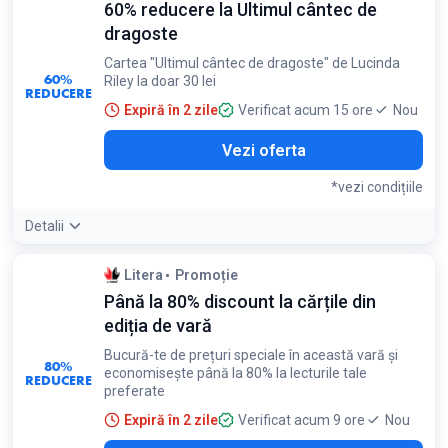
60% reducere la Ultimul cântec de
dragoste
Cartea "Ultimul cântec de dragoste" de Lucinda
60%
Riley la doar 30 lei
REDUCERE
Expiră în 2 zile
Verificat acum 15 ore
Nou
Vezi oferta
*vezi condițiile
Detalii
Condiții:
Litera
Promoție
Oferta valabilă pentru cartea "Ultimul cântec de dragoste"
Până la 80% discount la cărțile din
de Lucinda Riley
ediția de vară
Bucură-te de prețuri speciale în această vară și
80%
economisește până la 80% la lecturile tale
REDUCERE
preferate
Expiră în 2 zile
Verificat acum 9 ore
Nou