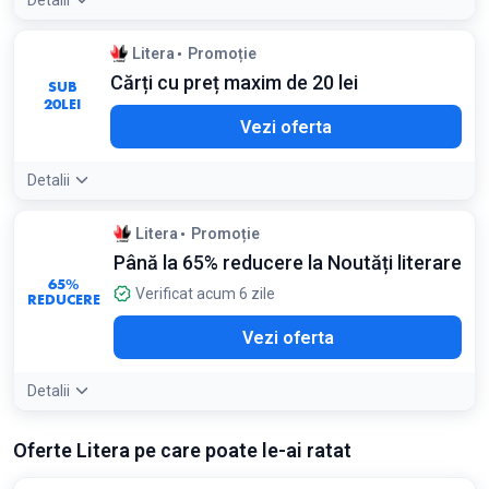
Detalii
Detaliile ofertei:
Pachetele de autor ofera cea mai buna
Litera
Promoție
valoare, cu reduceri mult mai mari decat la achizitia
Cărți cu preț maxim de 20 lei
individuala
SUB
Condiții:
20
LEI
Vezi oferta
Valabil pentru pachetele de carti selectionate
Detalii
Detaliile ofertei:
Aceasta categorie include noutati si carti
Litera
Promoție
de dezvoltare personala reduse cu pana la 75%
Până la 65% reducere la Noutăți literare
65%
Verificat acum 6 zile
REDUCERE
Vezi oferta
Detalii
Detaliile ofertei:
Chiar si cartile recent aparute sau la
Oferte Litera pe care poate le-ai ratat
precomanda pot avea reduceri de 25% sau mai mult