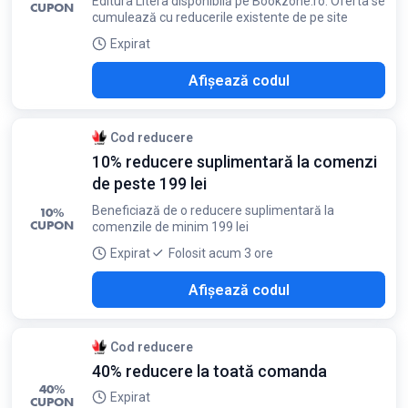
Editura Litera disponibilă pe Bookzone.ro. Oferta se
CUPON
cumulează cu reducerile existente de pe site
Expirat
M20
Afișează codul
Cod reducere
10% reducere suplimentară la comenzi
de peste 199 lei
Beneficiază de o reducere suplimentară la
10%
CUPON
comenzile de minim 199 lei
Expirat
Folosit acum 3 ore
A10
Afișează codul
Cod reducere
40% reducere la toată comanda
40%
Expirat
CUPON