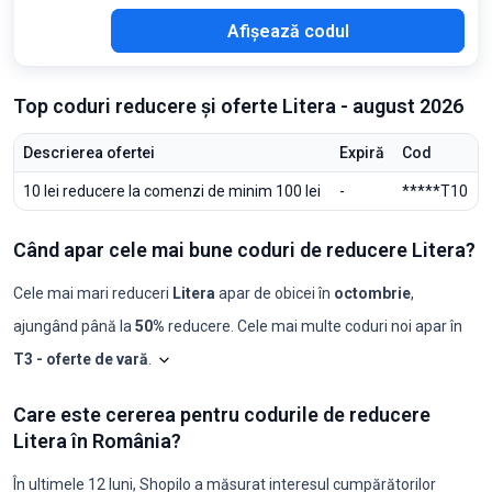
A40
Afișează codul
Top coduri reducere și oferte Litera - august 2026
Descrierea ofertei
Expiră
Cod
10 lei reducere la comenzi de minim 100 lei
-
*****T10
Când apar cele mai bune coduri de reducere Litera?
Cele mai mari reduceri
Litera
apar de obicei în
octombrie
,
ajungând până la
50%
reducere. Cele mai multe coduri noi apar în
T3 - oferte de vară
.
Shopilo triază constant ofertele
Litera
pentru a id
Li
Care este cererea pentru codurile de reducere
Luna
Coduri noi
Reducere maximă
Reducere minimă
Coduri ≥50%
C
Litera în România?
2025-08
0
-
-
0
0
2025-09
0
-
-
0
0
2025-10
1
50%
50%
1
0
În ultimele 12 luni, Shopilo a măsurat interesul cumpărătorilor