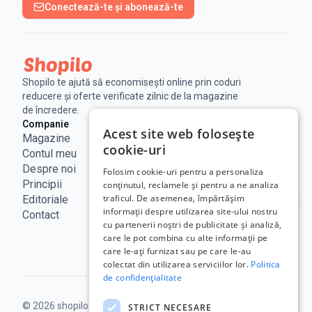
Conectează-te și abonează-te
Shopilo te ajută să economisești online prin coduri
reducere și oferte verificate zilnic de la magazine
de încredere.
Companie
Legal
Linkuri utile
Acest site web folosește
Magazine
Notificare
Blog
cookie-uri
Contul meu
Legala
Curs BNR
Despre noi
Politica de
ANPC
Folosim cookie-uri pentru a personaliza
Principii
confidențialitate
SAL - UE
conținutul, reclamele și pentru a ne analiza
traficul. De asemenea, împărtășim
Editoriale
Termeni de
ECC Romania
informații despre utilizarea site-ului nostru
Contact
utilizare
ANCOM
cu partenerii noștri de publicitate și analiză,
Politica
care le pot combina cu alte informații pe
Cookie
care le-ați furnizat sau pe care le-au
colectat din utilizarea serviciilor lor.
Politica
de confidențialitate
© 2026 shopilo.ro.
Operat de DontPayFull SRL |
STRICT NECESARE