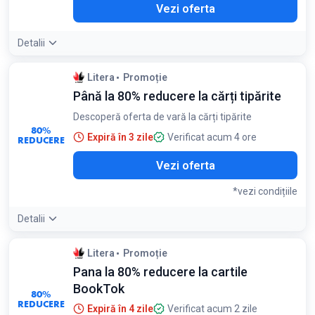
Vezi oferta
Detalii
Litera
Promoție
Până la 80% reducere la cărți tipărite
Descoperă oferta de vară la cărți tipărite
80%
Expiră în 3 zile
Verificat acum 4 ore
REDUCERE
Vezi oferta
*vezi condițiile
Detalii
Condiții:
Litera
Promoție
Exclus abonamentele și volumele componente
Pana la 80% reducere la cartile
BookTok
80%
REDUCERE
Expiră în 4 zile
Verificat acum 2 zile