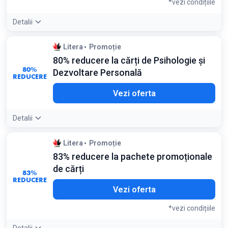
*vezi condițiile
Detalii
Condiții:
Litera
Promoție
Oferta valabilă pentru cartea Vila Secretelor, în limita
80% reducere la cărți de Psihologie și
stocului disponibil
80%
Dezvoltare Personală
REDUCERE
Vezi oferta
Detalii
Detaliile ofertei:
Titluri recente de Stefanie Stahl si Patrick
Litera
Promoție
King au preturi reduse la 11-13 lei
83% reducere la pachete promoționale
de cărți
83%
REDUCERE
Vezi oferta
*vezi condițiile