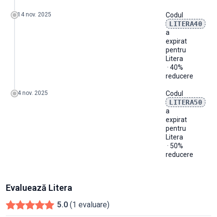
14 nov. 2025
Codul
LITERA40
a
expirat
pentru
Litera
· 40%
reducere
4 nov. 2025
Codul
LITERA50
a
expirat
pentru
Litera
· 50%
reducere
Evaluează Litera
5.0
(1 evaluare)