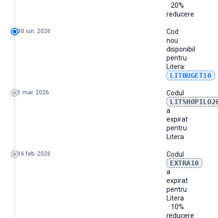
· 20%
reducere
30 iun. 2026
Cod
nou
disponibil
pentru
Litera
:
LITBUGET10
1 mar. 2026
Codul
LITSHOPILO2
a
expirat
pentru
Litera
16 feb. 2026
Codul
EXTRA10
a
expirat
pentru
Litera
· 10%
reducere