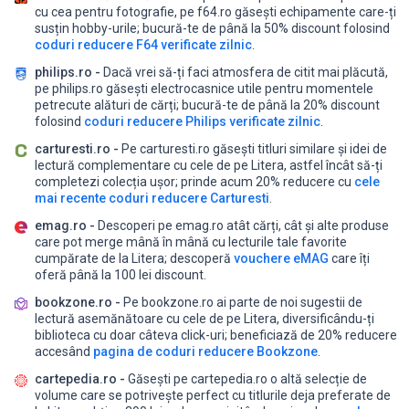
cu cea pentru fotografie, pe f64.ro găsești echipamente care-ți
susțin hobby-urile;
bucură-te de până la 50% discount folosind
coduri reducere F64 verificate zilnic
.
philips.ro -
Dacă vrei să-ți faci atmosfera de citit mai plăcută,
pe philips.ro găsești electrocasnice utile pentru momentele
petrecute alături de cărți;
bucură-te de până la 20% discount
folosind
coduri reducere Philips verificate zilnic
.
carturesti.ro -
Pe carturesti.ro găsești titluri similare și idei de
lectură complementare cu cele de pe Litera, astfel încât să-ți
completezi colecția ușor;
prinde acum 20% reducere cu
cele
mai recente coduri reducere Carturesti
.
emag.ro -
Descoperi pe emag.ro atât cărți, cât și alte produse
care pot merge mână în mână cu lecturile tale favorite
cumpărate de la Litera;
descoperă
vouchere eMAG
care îți
oferă până la 100 lei discount.
bookzone.ro -
Pe bookzone.ro ai parte de noi sugestii de
lectură asemănătoare cu cele de pe Litera, diversificându-ți
biblioteca cu doar câteva click-uri;
beneficiază de 20% reducere
accesând
pagina de coduri reducere Bookzone
.
cartepedia.ro -
Găsești pe cartepedia.ro o altă selecție de
volume care se potrivește perfect cu titlurile deja preferate de