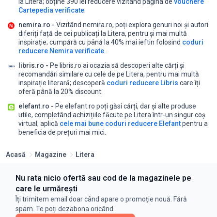
la Litera;
obține 390 lei reducere vizitând pagina de
vouchere
Cartepedia verificate
.
nemira.ro -
Vizitând nemira.ro, poți explora genuri noi și autori
diferiți față de cei publicați la Litera, pentru și mai multă
inspirație;
cumpără cu până la 40% mai ieftin folosind
coduri
reducere Nemira verificate
.
libris.ro -
Pe libris.ro ai ocazia să descoperi alte cărți și
recomandări similare cu cele de pe Litera, pentru mai multă
inspirație literară;
descoperă
coduri reducere Libris
care îți
oferă până la 20% discount.
elefant.ro -
Pe elefant.ro poți găsi cărți, dar și alte produse
utile, completând achizițiile făcute pe Litera într-un singur coș
virtual;
aplică
cele mai bune coduri reducere Elefant
pentru a
beneficia de prețuri mai mici.
Acasă
Magazine
Litera
Nu rata nicio ofertă sau cod de la magazinele pe
care le urmărești
Îți trimitem email doar când apare o promoție nouă. Fără
spam. Te poți dezabona oricând.