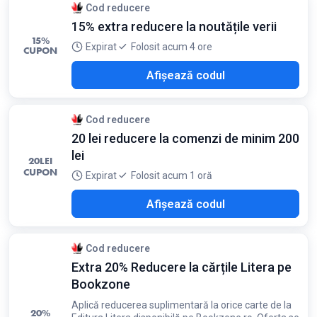
Cod reducere
15% extra reducere la noutățile verii
15%
Expirat
Folosit acum 4 ore
CUPON
A15
Afișează codul
Cod reducere
20 lei reducere la comenzi de minim 200
lei
20
LEI
CUPON
Expirat
Folosit acum 1 oră
O20
Afișează codul
Cod reducere
Extra 20% Reducere la cărțile Litera pe
Bookzone
Aplică reducerea suplimentară la orice carte de la
20%