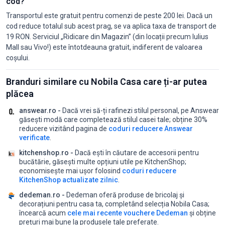
cod?
Transportul este gratuit pentru comenzi de peste 200 lei. Dacă un
cod reduce totalul sub acest prag, se va aplica taxa de transport de
19 RON. Serviciul „Ridicare din Magazin” (din locații precum Iulius
Mall sau Vivo!) este întotdeauna gratuit, indiferent de valoarea
coșului.
Branduri similare cu Nobila Casa care ți-ar putea
plăcea
answear.ro -
Dacă vrei să-ți rafinezi stilul personal, pe Answear
găsești modă care completează stilul casei tale;
obține 30%
reducere vizitând pagina de
coduri reducere Answear
verificate
.
kitchenshop.ro -
Dacă ești în căutare de accesorii pentru
bucătărie, găsești multe opțiuni utile pe KitchenShop;
economisește mai ușor folosind
coduri reducere
KitchenShop actualizate zilnic
.
dedeman.ro -
Dedeman oferă produse de bricolaj și
decorațiuni pentru casa ta, completând selecția Nobila Casa;
încearcă acum
cele mai recente vouchere Dedeman
și obține
prețuri mai bune la produsele tale preferate.