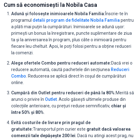
Cum să economisești la Nobila Casa
Adună și folosește inimioarele Nobila Familia:
Înscrie-te în
programul
detalii program de fidelitate Nobila Familia
pentru
a plăti mai puțin la cumpărături. Inimioarele se adună ușor:
primești un bonus la înregistrare, puncte suplimentare de ziua
ta și la aniversarea în program, plus câte o inimioară pentru
fiecare leu cheltuit. Apoi, le poți folosi pentru a obține reduceri
la comenzi.
Alege ofertele Combo pentru reduceri automate:
Dacă vrei o
reducere automată, caută pachetele din secțiunea
Reduceri
Combo
. Reducerea se aplică direct în coșul de cumpărături
online.
Cumpără din Outlet pentru reduceri de până la 80%:
Merită să
arunci o privire în
Outlet
. Acolo găsești ultimele produse din
colecțiile anterioare, cu prețuri reduse semnificativ,
chiar și
între 50% și 80%
.
Evită costurile de livrare prin pragul de
gratuitate:
Transportul prin curier este
gratuit dacă valoarea
comenzii tale depășește 200 lei
. Dacă nu atingi acest prag, nu