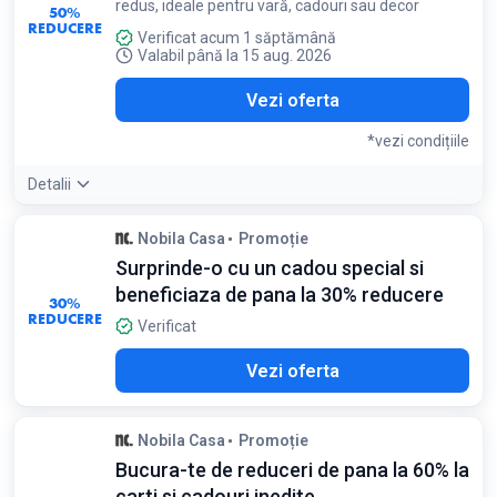
redus, ideale pentru vară, cadouri sau decor
50%
REDUCERE
Verificat acum 1 săptămână
Valabil până la 15 aug. 2026
Vezi oferta
*vezi condițiile
Detalii
Condiții:
Nobila Casa
Promoție
Reducerea nu se cumulează cu codul SUN25. Stoc limitat
Surprinde-o cu un cadou special si
beneficiaza de pana la 30% reducere
30%
REDUCERE
Verificat
Vezi oferta
Nobila Casa
Promoție
Bucura-te de reduceri de pana la 60% la
carti si cadouri inedite