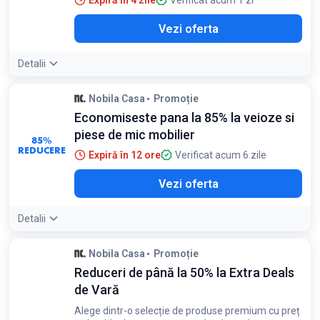
Expiră în 4 zile
Verificat acum 1 zi
Vezi oferta
Detalii
Nobila Casa
Promoție
Economiseste pana la 85% la veioze si
piese de mic mobilier
85%
REDUCERE
Expiră în 12 ore
Verificat acum 6 zile
Vezi oferta
Detalii
Nobila Casa
Promoție
Reduceri de până la 50% la Extra Deals
de Vară
Alege dintr-o selecție de produse premium cu preț