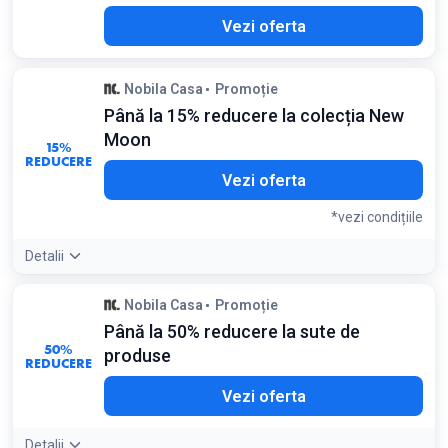
Vezi oferta
Nobila Casa
Promoție
Până la 15% reducere la colecția New
Moon
15%
REDUCERE
Vezi oferta
*vezi condițiile
Detalii
Detaliile ofertei:
Colecția New Moon de la Villeroy & Boch
Nobila Casa
Promoție
are un design asimetric unic; verificați farfuriile și suporturile
Până la 50% reducere la sute de
de lumânări pentru cele mai bune reduceri
50%
Condiții:
produse
REDUCERE
Reducere valabilă doar la articolele selecționate din colecție
Vezi oferta
Detalii