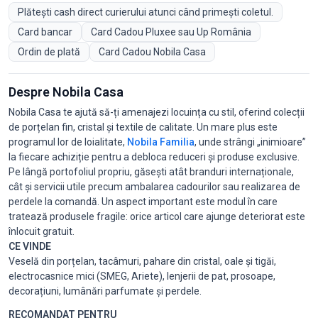
Plătești cash direct curierului atunci când primești coletul.
Card bancar
Card Cadou Pluxee sau Up România
Ordin de plată
Card Cadou Nobila Casa
Despre Nobila Casa
Nobila Casa te ajută să-ți amenajezi locuința cu stil, oferind colecții
de porțelan fin, cristal și textile de calitate. Un mare plus este
programul lor de loialitate,
Nobila Familia
, unde strângi „inimioare”
la fiecare achiziție pentru a debloca reduceri și produse exclusive.
Pe lângă portofoliul propriu, găsești atât branduri internaționale,
cât și servicii utile precum ambalarea cadourilor sau realizarea de
perdele la comandă. Un aspect important este modul în care
tratează produsele fragile: orice articol care ajunge deteriorat este
înlocuit gratuit.
CE VINDE
Veselă din porțelan, tacâmuri, pahare din cristal, oale și tigăi,
electrocasnice mici (SMEG, Ariete), lenjerii de pat, prosoape,
decorațiuni, lumânări parfumate și perdele.
RECOMANDAT PENTRU