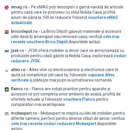
emag.ro -
Pe eMAG poți descoperi o gamă variată de articole
pentru casă care se potrivesc cu stilul Nobila Casa;
profită
acum de până la 100 lei reducere folosind
vouchere eMAG
actualizate
.
bricodepot.ro -
La Brico Dépôt găsești materiale și accesorii
utile dacă îți amenajezi sau renovezi casa;
verifică
cele mai
recente vouchere Brico Dépôt
disponibile astăzi.
jysk.ro -
JYSK oferă mobilier și decor care se armonizează cu
produsele pentru casă găsite la Nobila Casa;
explorează
coduri
reducere JYSK
.
altex.ro -
Altex vine cu electrocasnice și electronice care te
ajută să completezi util casa ta;
folosește
cupoane Altex
verificate
și plătește mai puțin la următoarea comandă.
flanco.ro -
Flanco are soluții practice pentru aparate și
accesorii ce pot completa orice ambient de acasă;
profită de
ofertele actuale și folosește
vouchere Flanco
pentru
cumpărături mai avantajoase.
mobexpert.ro -
Mobexpert te inspiră cu idei de mobilier pentru
diferite camere, perfect pentru diverse stiluri de decor;
verifică
cele mai recente coduri reducere Mobexpert
disponibile
astăzi.