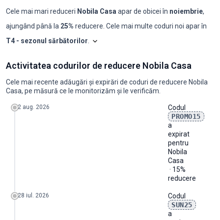
Cele mai mari reduceri
Nobila Casa
apar de obicei în
noiembrie
,
ajungând până la
25%
reducere. Cele mai multe coduri noi apar în
T4 - sezonul sărbătorilor
.
Shopilo triază constant ofertele
Nobila Ca
N
Activitatea codurilor de reducere Nobila Casa
Luna
Coduri noi
Reducere maximă
Reducere minimă
Coduri ≥50%
C
2025-08
0
-
-
0
0
Cele mai recente adăugări și expirări de coduri de reducere Nobila
2025-09
1
15%
15%
0
0
Casa, pe măsură ce le monitorizăm și le verificăm.
2025-10
1
20%
20%
0
0
2025-11
3
25%
10%
0
0
2 aug. 2026
Codul
2025-12
1
20%
20%
0
0
PROMO15
2026-01
0
-
-
0
0
a
2026-02
1
20%
20%
0
0
expirat
2026-03
1
20%
20%
0
0
pentru
2026-04
1
10%
10%
0
0
Nobila
2026-05
1
20%
20%
0
0
Casa
2026-06
1
20%
20%
0
0
· 15%
2026-07
2
25%
15%
0
0
reducere
2026-08
0
-
-
0
0
28 iul. 2026
Codul
SUN25
a