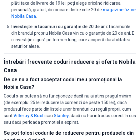
plăti taxa de livrare de 19 lei; poți alege oricând ridicarea
personală, gratuit, din oricare dintre cele 20 de
magazine fizice
Nobila Casa
.
Investește în tacâmuri cu garanție de 20 de ani:
Tacâmurile
din brandul propriu Nobila Casa vin cu o garanție de 20 de ani. E
o investiție sigură pe termen lung, care acoperă durabilitatea
seturilor alese.
Întrebări frecvente coduri reducere și oferte Nobila
Casa
De ce nu a fost acceptat codul meu promoțional la
Nobila Casa?
Codul s-ar putea să nu funcționeze dacă nu ai atins pragul minim
(de exemplu: 25 lei reducere la comenzi de peste 150 lei), dacă
produsul face parte din listele unor branduri cu reguli proprii, cum
sunt
Villeroy & Boch
sau
Stanley
, dacă nu l-ai introdus corect în coș
sau dacă perioada promoției a expirat.
Se pot folosi codurile de reducere pentru produsele din