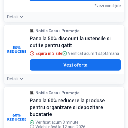
*vezi condițiile
Detalii
Condiții:
Nobila Casa
Promoție
Discountul nu se cumuleaza cu alte promoții sau reduceri și
Pana la 50% discount la ustensile si
se aplică în limita stocului disponibil
cutite pentru gatit
50%
REDUCERE
Expiră în 3 zile
Verificat acum 1 săptămână
Vezi oferta
Detalii
Nobila Casa
Promoție
Pana la 60% reducere la produse
pentru organizare si depozitare
bucatarie
60%
REDUCERE
Verificat acum 3 minute
Valabil până la 12 aug. 2026