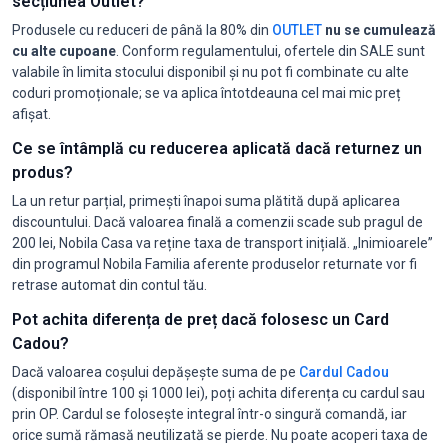
secțiunea Outlet?
Produsele cu reduceri de până la 80% din
OUTLET
nu se cumulează
cu alte cupoane
. Conform regulamentului, ofertele din SALE sunt
valabile în limita stocului disponibil și nu pot fi combinate cu alte
coduri promoționale; se va aplica întotdeauna cel mai mic preț
afișat.
Ce se întâmplă cu reducerea aplicată dacă returnez un
produs?
La un retur parțial, primești înapoi suma plătită după aplicarea
discountului. Dacă valoarea finală a comenzii scade sub pragul de
200 lei, Nobila Casa va reține taxa de transport inițială. „Inimioarele”
din programul Nobila Familia aferente produselor returnate vor fi
retrase automat din contul tău.
Pot achita diferența de preț dacă folosesc un Card
Cadou?
Dacă valoarea coșului depășește suma de pe
Cardul Cadou
(disponibil între 100 și 1000 lei), poți achita diferența cu cardul sau
prin OP. Cardul se folosește integral într-o singură comandă, iar
orice sumă rămasă neutilizată se pierde. Nu poate acoperi taxa de