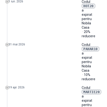
1 iun. 2026
Codul
HOT20
a
expirat
pentru
Nobila
Casa
· 20%
reducere
31 mai 2026
Codul
PAHAR10
a
expirat
pentru
Nobila
Casa
· 10%
reducere
19 apr. 2026
Codul
MARTIE20
a
expirat
pentru