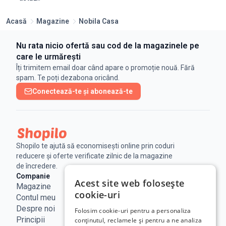
Acasă
Magazine
Nobila Casa
Nu rata nicio ofertă sau cod de la magazinele pe
care le urmărești
Îți trimitem email doar când apare o promoție nouă. Fără
spam. Te poți dezabona oricând.
Conectează-te și abonează-te
Shopilo te ajută să economisești online prin coduri
reducere și oferte verificate zilnic de la magazine
de încredere.
Companie
Legal
Linkuri utile
Acest site web folosește
Magazine
Notificare
Blog
cookie-uri
Contul meu
Legala
Curs BNR
Despre noi
Politica de
ANPC
Folosim cookie-uri pentru a personaliza
Principii
confidențialitate
SAL - UE
conținutul, reclamele și pentru a ne analiza