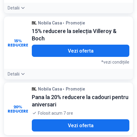
Detalii
Nobila Casa
Promoție
15% reducere la selecția Villeroy &
Boch
15%
REDUCERE
Vezi oferta
*vezi condițiile
Detalii
Detaliile ofertei:
Oportunitate rară de a achiziționa porțelan
Nobila Casa
Promoție
premium la preț redus, inclusiv piese din colecții tematice
Pana la 20% reducere la cadouri pentru
Condiții:
aniversari
Valabil pentru produsele din selecția semnalizată
20%
REDUCERE
Folosit acum 7 ore
Vezi oferta