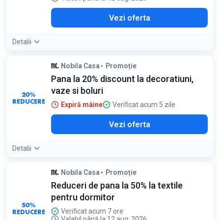
Vezi oferta
Detalii
Nobila Casa
Promoție
Pana la 20% discount la decoratiuni,
vaze si boluri
20%
REDUCERE
Expiră mâine
Verificat acum 5 zile
Vezi oferta
Detalii
Nobila Casa
Promoție
Reduceri de pana la 50% la textile
pentru dormitor
50%
REDUCERE
Verificat acum 7 ore
Valabil până la 12 aug. 2026