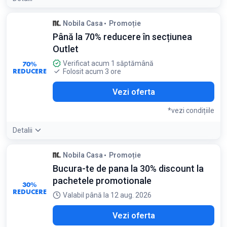
Detaliile ofertei:
Secțiunea Sale este actualizată periodic cu
Nobila Casa
Promoție
decorațiuni și textile de sezon la jumătate de preț
Până la 70% reducere în secțiunea
Outlet
70%
Verificat acum 1 săptămână
REDUCERE
Folosit acum 3 ore
Vezi oferta
*vezi condițiile
Detalii
Detaliile ofertei:
Articolele din categoria Outlet au stoc
Nobila Casa
Promoție
limitat. Dacă găsiți un produs care vă place, finalizați
Bucura-te de pana la 30% discount la
comanda rapid
Condiții:
pachetele promotionale
30%
Disponibil în limita stocului
REDUCERE
Valabil până la 12 aug. 2026
Vezi oferta