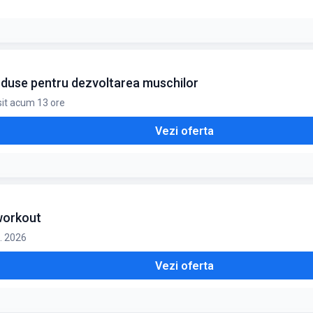
roduse pentru dezvoltarea muschilor
sit acum 13 ore
Vezi oferta
workout
g. 2026
Vezi oferta