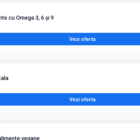
nte cu Omega 3, 6 și 9
Vezi oferta
tala
Vezi oferta
 alimente vegane