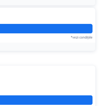
*vezi condițiile
ULY