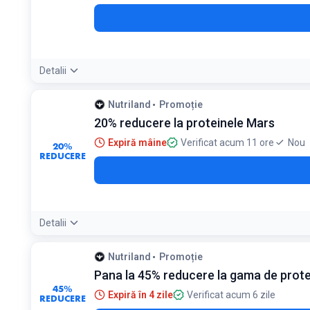
Detalii
Condiții:
Nutriland
Promoție
Valabil pentru produsele Veiny Galaxy
20% reducere la proteinele Mars
Expiră mâine
Verificat acum 11 ore
Nou
20%
REDUCERE
Detalii
Condiții:
Nutriland
Promoție
Valabil doar pentru produsele Mars proteine
Pana la 45% reducere la gama de protei
45%
Expiră în 4 zile
Verificat acum 6 zile
REDUCERE