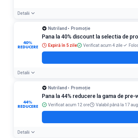
Detalii
Condiții:
Nutriland
Promoție
Exclus produsele deja reduse sau aflate în alte promoții
Pana la 40% discount la selectia de p
40%
Expiră în 5 zile
Verificat acum 4 zile
Folo
REDUCERE
Detalii
Nutriland
Promoție
Pana la 44% reducere la gama de pre-
44%
Verificat acum 12 ore
Valabil până la 17 au
REDUCERE
Detalii