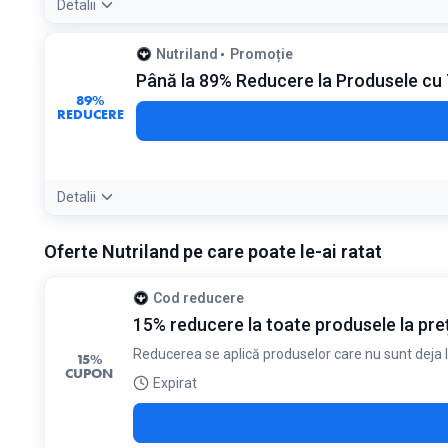
Detalii
Nutriland
Promoție
Până la 89% Reducere la Produsele c
89%
REDUCERE
Detalii
Detaliile ofertei:
Aceste produse sunt perfecte pentru consum
Oferte Nutriland pe care poate le-ai ratat
Condiții:
Produsele au un termen de valabilitate apropiat de data expi
Cod reducere
15% reducere la toate produsele la preț
Reducerea se aplică produselor care nu sunt deja 
15%
CUPON
Expirat