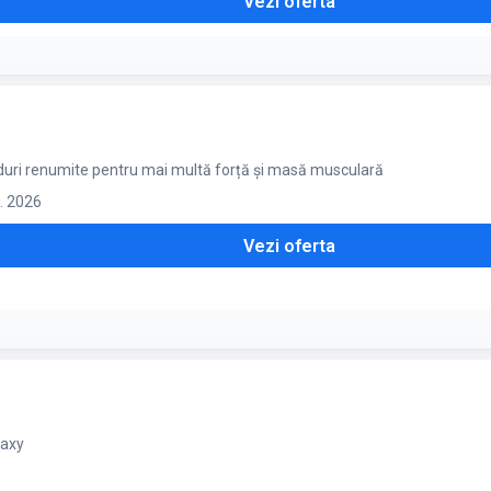
Vezi oferta
nduri renumite pentru mai multă forță și masă musculară
g. 2026
Vezi oferta
ate
laxy