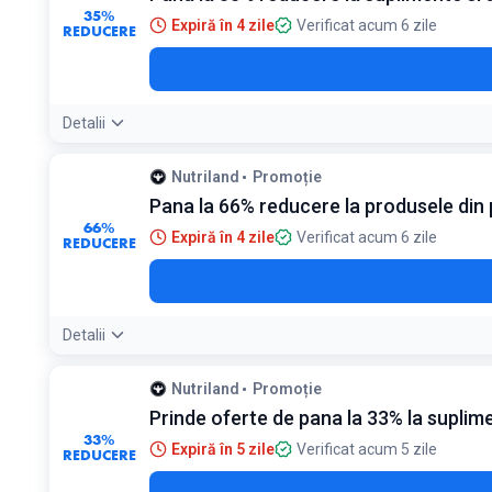
35%
Expiră în 4 zile
Verificat acum 6 zile
REDUCERE
Detalii
Nutriland
Promoție
Pana la 66% reducere la produsele din
66%
Expiră în 4 zile
Verificat acum 6 zile
REDUCERE
Detalii
Nutriland
Promoție
Prinde oferte de pana la 33% la suplim
33%
Expiră în 5 zile
Verificat acum 5 zile
REDUCERE