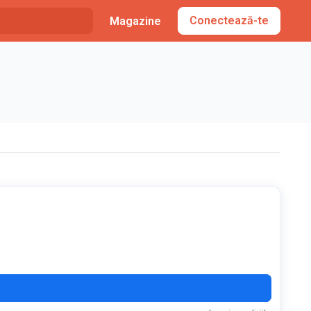
Conectează-te
Magazine
G15