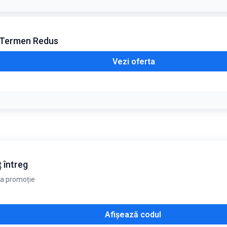
u Termen Redus
Vezi oferta
 rapid și oferă cea mai mare economie de preț din magazin
rării
 întreg
la promoție
Afișează codul