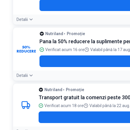
Detalii
Nutriland
Promoție
Pana la 50% reducere la suplimente p
50%
Verificat acum 16 ore
Valabil până la 17 au
REDUCERE
Detalii
Nutriland
Promoție
Transport gratuit la comenzi peste 300 
Verificat acum 18 ore
Valabil până la 22 aug