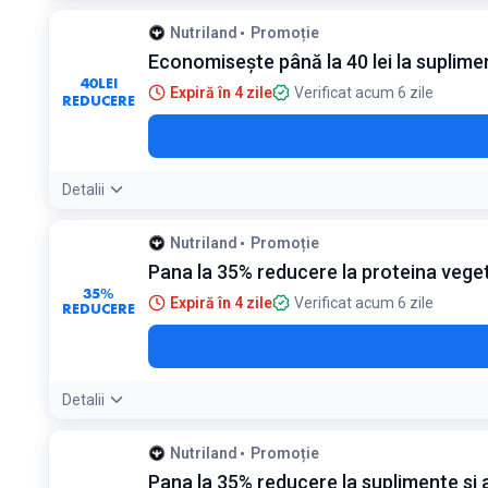
Nutriland
Promoție
Economisește până la 40 lei la suplime
40
LEI
Expiră în 4 zile
Verificat acum 6 zile
REDUCERE
Detalii
Nutriland
Promoție
Pana la 35% reducere la proteina vege
35%
Expiră în 4 zile
Verificat acum 6 zile
REDUCERE
Detalii
Nutriland
Promoție
Pana la 35% reducere la suplimente si