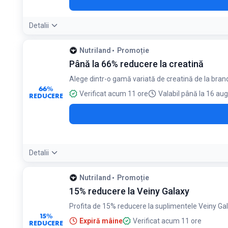
Detalii
Nutriland
Promoție
Până la 66% reducere la creatină
Alege dintr-o gamă variată de creatină de la bra
66%
Verificat acum 11 ore
Valabil până la 16 au
REDUCERE
Detalii
Condiții:
Nutriland
Promoție
Reducerea se aplică la anumite produse de creatină select
15% reducere la Veiny Galaxy
Profita de 15% reducere la suplimentele Veiny Ga
15%
Expiră mâine
Verificat acum 11 ore
REDUCERE