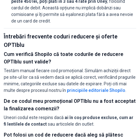
peste 450 lei, poți plăti în 3 sau 4 rate prin Oney
, folosind
cardul de debit. Această opțiune nu implică dobânzi sau
comisioane și îți permite să eșalonezi plata fără a avea nevoie
de un card de credit.
Întrebări frecvente coduri reducere și oferte
OPTIblu
Cum verifică Shopilo că toate codurile de reducere
OPTIblu sunt valide?
Testăm manual fiecare cod promoțional. Simulăm achiziții direct
pe site-ul lor ca să vedem dacă se aplică corect, verificând pragurile
minime, categoriile excluse sau datele de expirare. Poți citi mai
multe despre procesul nostru în
principiile editoriale Shopilo
.
De ce codul meu promoțional OPTIblu nu a fost acceptat
la finalizarea comenzii?
Uneori codul este respins dacă
ai în coș produse excluse, cum ar
fi lentilele de contact
sau articolele din outlet.
Pot folosi un cod de reducere dacă aleg să plătesc