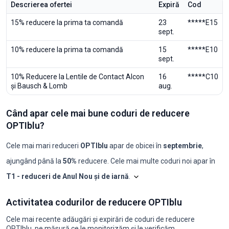
Descrierea ofertei
Expiră
Cod
15% reducere la prima ta comandă
23
*****E15
sept.
10% reducere la prima ta comandă
15
*****E10
sept.
10% Reducere la Lentile de Contact Alcon
16
*****C10
și Bausch & Lomb
aug.
Când apar cele mai bune coduri de reducere
OPTIblu?
Cele mai mari reduceri
OPTIblu
apar de obicei în
septembrie
,
ajungând până la
50%
reducere. Cele mai multe coduri noi apar în
T1 - reduceri de Anul Nou și de iarnă
.
Shopilo triază constant oferte
Activitatea codurilor de reducere OPTIblu
Luna
Coduri noi
Reducere maximă
Reducere minimă
Coduri ≥50%
C
2025-08
0
-
-
0
0
Cele mai recente adăugări și expirări de coduri de reducere
2025-09
3
50%
10%
1
0
OPTIblu, pe măsură ce le monitorizăm și le verificăm.