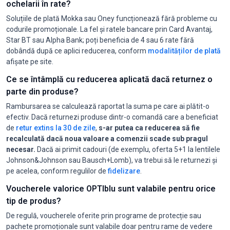
ochelarii în rate?
Soluțiile de plată Mokka sau Oney funcționează fără probleme cu
codurile promoționale. La fel și ratele bancare prin Card Avantaj,
Star BT sau Alpha Bank; poți beneficia de 4 sau 6 rate fără
dobândă după ce aplici reducerea, conform
modalităților de plată
afișate pe site.
Ce se întâmplă cu reducerea aplicată dacă returnez o
parte din produse?
Rambursarea se calculează raportat la suma pe care ai plătit-o
efectiv. Dacă returnezi produse dintr-o comandă care a beneficiat
de
retur extins la 30 de zile
,
s-ar putea ca reducerea să fie
recalculată dacă noua valoare a comenzii scade sub pragul
necesar.
Dacă ai primit cadouri (de exemplu, oferta 5+1 la lentilele
Johnson&Johnson sau Bausch+Lomb), va trebui să le returnezi și
pe acelea, conform regulilor de
fidelizare
.
Voucherele valorice OPTIblu sunt valabile pentru orice
tip de produs?
De regulă, voucherele oferite prin programe de protecție sau
pachete promoționale sunt valabile doar pentru rame de vedere