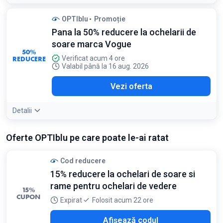
Detaliile ofertei:
Caută modelele marcate cu discount în
OPTIblu
Promoție
campania Reducerile Iernii pentru cele mai mari economii la
Pana la 50% reducere la ochelarii de
branduri de top
Condiții:
soare marca Vogue
50%
Valabil pentru produsele selecționate în limita stocului
REDUCERE
Verificat acum 4 ore
disponibil
Valabil până la 16 aug. 2026
Vezi oferta
Detalii
Oferte OPTIblu pe care poate le-ai ratat
Cod reducere
15% reducere la ochelari de soare si
rame pentru ochelari de vedere
15%
CUPON
Expirat
Folosit acum 22 ore
TRA
Afișează codul