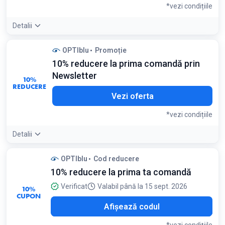
*vezi condițiile
Detalii
Condiții:
OPTIblu
Promoție
Nu se aplică comenzilor de lentile de contact
10% reducere la prima comandă prin
Newsletter
10%
REDUCERE
Vezi oferta
*vezi condițiile
Detalii
Detaliile ofertei:
Abonează-te în subsolul paginii pentru a
OPTIblu
Cod reducere
primi codul de reducere pe e-mail instantaneu
10% reducere la prima ta comandă
Condiții:
Valabil exclusiv pentru prima achiziție a clienților noi
Verificat
Valabil până la 15 sept. 2026
10%
CUPON
E10
Afișează codul