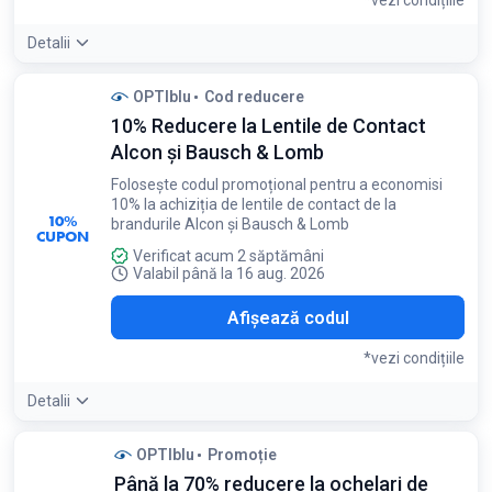
*vezi condițiile
Detalii
Condiții:
OPTIblu
Cod reducere
Nu este valabil pentru comenzile de lentile de contact
10% Reducere la Lentile de Contact
Alcon și Bausch & Lomb
Folosește codul promoțional pentru a economisi
10% la achiziția de lentile de contact de la
10%
brandurile Alcon și Bausch & Lomb
CUPON
Verificat acum 2 săptămâni
Valabil până la 16 aug. 2026
C10
Afișează codul
*vezi condițiile
Detalii
Condiții:
OPTIblu
Promoție
Se aplică exclusiv la produsele selecționate
Până la 70% reducere la ochelari de