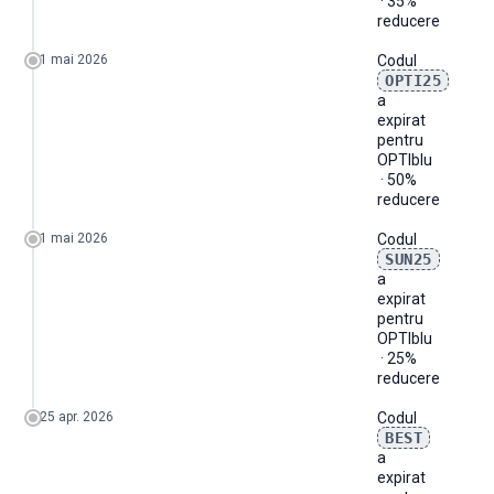
· 35%
reducere
1 mai 2026
Codul
OPTI25
a
expirat
pentru
OPTIblu
· 50%
reducere
1 mai 2026
Codul
SUN25
a
expirat
pentru
OPTIblu
· 25%
reducere
25 apr. 2026
Codul
BEST
a
expirat