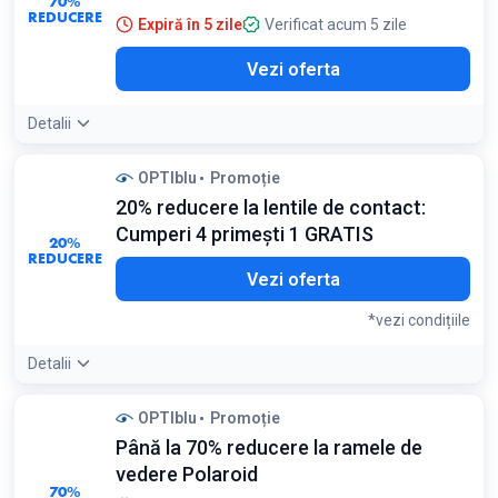
70%
Valabil pentru rame și lentile selecționate din oferta
REDUCERE
Expiră în 5 zile
Verificat acum 5 zile
promoțională
Vezi oferta
Detalii
OPTIblu
Promoție
20% reducere la lentile de contact:
Cumperi 4 primești 1 GRATIS
20%
REDUCERE
Vezi oferta
*vezi condițiile
Detalii
Detaliile ofertei:
Aprovizionează-te pentru câteva luni
OPTIblu
Promoție
pentru a beneficia de cutia gratuită
Până la 70% reducere la ramele de
Condiții:
vedere Polaroid
Valabil pentru brandurile Bausch & Lomb, Johnson &
70%
Johnson și Alcon