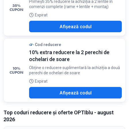
Primești 35% reducere la achiziția a 2 lentile în
35%
comenzi complete (rame + lentile + montaj)
CUPON
Expirat
I35
Afișează codul
Cod reducere
10% extra reducere la 2 perechi de
ochelari de soare
Obține o reducere suplimentară la achiziția a două
10%
CUPON
perechi de ochelari de soare
Expirat
E10
Afișează codul
Top coduri reducere și oferte OPTIblu - august
2026