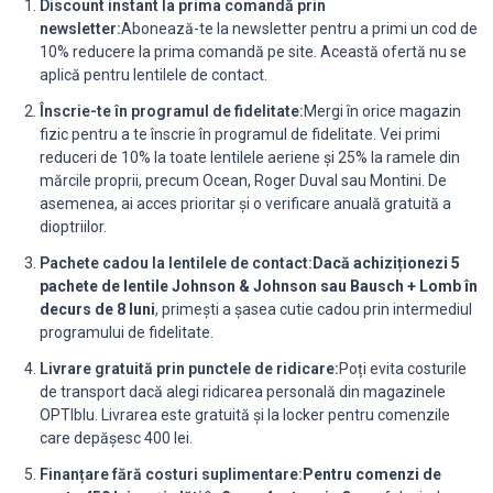
Discount instant la prima comandă prin
newsletter:
Abonează-te la newsletter pentru a primi un cod de
10% reducere la prima comandă pe site. Această ofertă nu se
aplică pentru lentilele de contact.
Înscrie-te în programul de fidelitate:
Mergi în orice magazin
fizic pentru a te înscrie în programul de fidelitate. Vei primi
reduceri de 10% la toate lentilele aeriene și 25% la ramele din
mărcile proprii, precum Ocean, Roger Duval sau Montini. De
asemenea, ai acces prioritar și o verificare anuală gratuită a
dioptriilor.
Pachete cadou la lentilele de contact:
Dacă achiziționezi 5
pachete de lentile Johnson & Johnson sau Bausch + Lomb în
decurs de 8 luni
, primești a șasea cutie cadou prin intermediul
programului de fidelitate.
Livrare gratuită prin punctele de ridicare:
Poți evita costurile
de transport dacă alegi ridicarea personală din magazinele
OPTIblu. Livrarea este gratuită și la locker pentru comenzile
care depășesc 400 lei.
Finanțare fără costuri suplimentare:
Pentru comenzi de