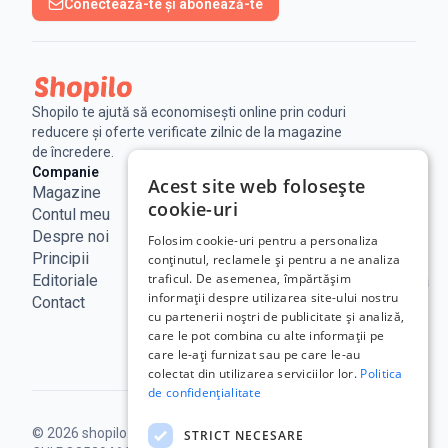
Conectează-te și abonează-te
Shopilo te ajută să economisești online prin coduri
reducere și oferte verificate zilnic de la magazine
de încredere.
Companie
Legal
Linkuri utile
Acest site web folosește
Magazine
Notificare
Blog
cookie-uri
Contul meu
Legala
Curs BNR
Despre noi
Politica de
ANPC
Folosim cookie-uri pentru a personaliza
Principii
confidențialitate
SAL - UE
conținutul, reclamele și pentru a ne analiza
traficul. De asemenea, împărtășim
Editoriale
Termeni de
ECC Romania
informații despre utilizarea site-ului nostru
Contact
utilizare
ANCOM
cu partenerii noștri de publicitate și analiză,
Politica
care le pot combina cu alte informații pe
Cookie
care le-ați furnizat sau pe care le-au
colectat din utilizarea serviciilor lor.
Politica
de confidențialitate
© 2026 shopilo.ro.
Operat de DontPayFull SRL |
STRICT NECESARE