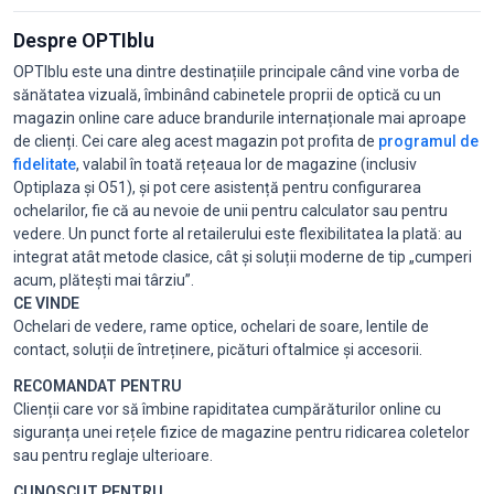
Despre OPTIblu
OPTIblu este una dintre destinațiile principale când vine vorba de
sănătatea vizuală, îmbinând cabinetele proprii de optică cu un
magazin online care aduce brandurile internaționale mai aproape
de clienți. Cei care aleg acest magazin pot profita de
programul de
fidelitate
, valabil în toată rețeaua lor de magazine (inclusiv
Optiplaza și O51), și pot cere asistență pentru configurarea
ochelarilor, fie că au nevoie de unii pentru calculator sau pentru
vedere. Un punct forte al retailerului este flexibilitatea la plată: au
integrat atât metode clasice, cât și soluții moderne de tip „cumperi
acum, plătești mai târziu”.
CE VINDE
Ochelari de vedere, rame optice, ochelari de soare, lentile de
contact, soluții de întreținere, picături oftalmice și accesorii.
RECOMANDAT PENTRU
Clienții care vor să îmbine rapiditatea cumpărăturilor online cu
siguranța unei rețele fizice de magazine pentru ridicarea coletelor
sau pentru reglaje ulterioare.
CUNOSCUT PENTRU