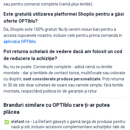
sau pentru comenzi complete (ramă plus lentile).
Este gratuită utilizarea platformei Shopilo pentru a găsi
oferte OPTIblu?
Da, Shopilo este 100% gratuit. Nu îți cerem niciun ban pentru a
accesa cupoanele noastre, inclusiv cele pentru prima comandă în
aplicația OPTIblu
.
Pot returna ochelarii de vedere dacă am folosit un cod
de reducere la achiziție?
Nu, nu se poate. Comenzile complete - adică ramă cu lentile
montate - dar și lentilele de contact torice, multifocale sau colorate
cu dioptrii,
sunt considerate produse personalizate.
Poți returna
în 30 de zile doar ochelarii de soare sau ramele simple, fără lentile
montate, respectând politica lor de garanție și retur.
Branduri similare cu OPTIblu care ți-ar putea
plăcea
elefant.ro -
La Elefant găsești o gamă largă de produse pentru
casă și stil, inclusiv accesorii complementare achizițiilor tale de