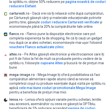
la optiblu.ro;
obține 50% reducere pe
pagina noastră de coduri
reducere Elefant
.
carturesti.ro -
Dacă vrei să îți relaxezi ochii după cumpărături,
pe Cărturești găsești cărți și materiale educaționale potrivite
pentru tine;
găsește
coduri reducere Carturesti verificate
și
economisește până la 20% la cumpărăturile tale online.
flanco.ro -
Flanco pune la dispoziție electronice care pot
completa experiența ta de shopping, fie că îți cauți un gadget
nou după ce ai ales ochelari;
economisește mai ușor folosind
vouchere Flanco actualizate zilnic
.
altex.ro -
Pe Altex găsești electronice și electrocasnice care îți
pot fi de folos la fel de mult ca produsele pentru vedere de la
optiblu.ro;
folosește
cupoane Altex
și bucură-te de prețuri mai
bune.
mega-image.ro -
Mega Image îți oferă posibilitatea să faci
cumpărături alimentare rapide atunci când ai nevoie să
completezi coșul cu produse esențiale după vizita pe optiblu.ro;
aplică
cele mai bune coduri promotionale Mega Image
pentru a beneficia de prețuri mai mici.
lensa.ro -
Lensa oferă opțiuni variate pentru ochelari, lentile
sau accesorii, asemănător cu ceea ce găsești la OPTIblu;
beneficiază de 5% reducere accesând
pagina de coduri