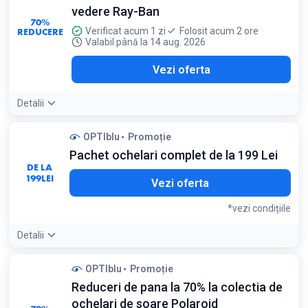
vedere Ray-Ban
70%
REDUCERE
Verificat acum 1 zi
Folosit acum 2 ore
Valabil până la 14 aug. 2026
Vezi oferta
Detalii
OPTIblu
Promoție
Pachet ochelari complet de la 199 Lei
DE LA
199
LEI
Vezi oferta
*vezi condițiile
Detalii
Detaliile ofertei:
Pachetul include rama, lentilele cu
OPTIblu
Promoție
tratament și montajul, oferind cea mai bună valoare pentru
Reduceri de pana la 70% la colectia de
buget
Condiții:
ochelari de soare Polaroid