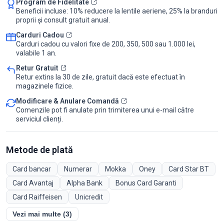
Program de Fidelitate
Beneficii incluse: 10% reducere la lentile aeriene, 25% la branduri
proprii și consult gratuit anual.
Carduri Cadou
Carduri cadou cu valori fixe de 200, 350, 500 sau 1.000 lei,
valabile 1 an.
Retur Gratuit
Retur extins la 30 de zile, gratuit dacă este efectuat în
magazinele fizice.
Modificare & Anulare Comandă
Comenzile pot fi anulate prin trimiterea unui e-mail către
serviciul clienți.
Metode de plată
Card bancar
Numerar
Mokka
Oney
Card Star BT
Card Avantaj
Alpha Bank
Bonus Card Garanti
Card Raiffeisen
Unicredit
Vezi mai multe (3)