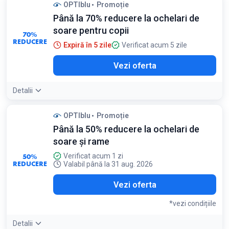
Condiții:
OPTIblu
Promoție
Oferta este valabilă pentru lentilele de contact iWear, online
Până la 70% reducere la ochelari de
și în magazine
soare pentru copii
70%
REDUCERE
Expiră în 5 zile
Verificat acum 5 zile
Vezi oferta
Detalii
OPTIblu
Promoție
Până la 50% reducere la ochelari de
soare și rame
50%
Verificat acum 1 zi
REDUCERE
Valabil până la 31 aug. 2026
Vezi oferta
*vezi condițiile
Detalii