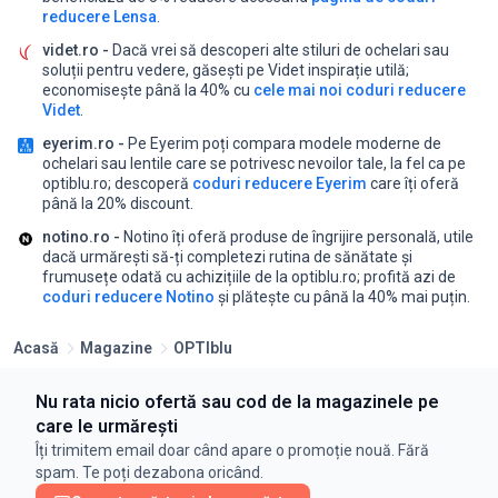
reducere Lensa
.
videt.ro -
Dacă vrei să descoperi alte stiluri de ochelari sau
soluții pentru vedere, găsești pe Videt inspirație utilă;
economisește până la 40% cu
cele mai noi coduri reducere
Videt
.
eyerim.ro -
Pe Eyerim poți compara modele moderne de
ochelari sau lentile care se potrivesc nevoilor tale, la fel ca pe
optiblu.ro;
descoperă
coduri reducere Eyerim
care îți oferă
până la 20% discount.
notino.ro -
Notino îți oferă produse de îngrijire personală, utile
dacă urmărești să-ți completezi rutina de sănătate și
frumusețe odată cu achizițiile de la optiblu.ro;
profită azi de
coduri reducere Notino
și plătește cu până la 40% mai puțin.
Acasă
Magazine
OPTIblu
Nu rata nicio ofertă sau cod de la magazinele pe
care le urmărești
Îți trimitem email doar când apare o promoție nouă. Fără
spam. Te poți dezabona oricând.