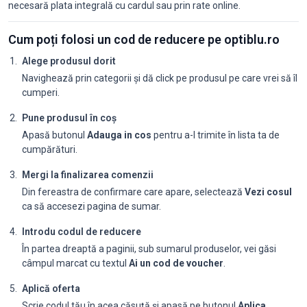
necesară plata integrală cu cardul sau prin rate online.
Cum poți folosi un cod de reducere pe optiblu.ro
Alege produsul dorit
Navighează prin categorii și dă click pe produsul pe care vrei să îl
cumperi.
Pune produsul în coș
Apasă butonul
Adauga in cos
pentru a-l trimite în lista ta de
cumpărături.
Mergi la finalizarea comenzii
Din fereastra de confirmare care apare, selectează
Vezi cosul
ca să accesezi pagina de sumar.
Introdu codul de reducere
În partea dreaptă a paginii, sub sumarul produselor, vei găsi
câmpul marcat cu textul
Ai un cod de voucher
.
Aplică oferta
Scrie codul tău în acea căsuță și apasă pe butonul
Aplica
.