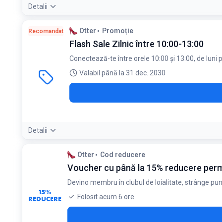
Detalii
Condiții:
Otter
Promoție
Recomandat
Reducere se aplică pentru produse nereduse și nu se cumul
Flash Sale Zilnic între 10:00-13:00
Conectează-te între orele 10:00 și 13:00, de luni p
Valabil până la 31 dec. 2030
Detalii
Condiții:
Otter
Cod reducere
Ofertele sunt valabile de luni până vineri, între orele 10:00 
Voucher cu până la 15% reducere perma
Devino membru în clubul de loialitate, strânge pu
15%
Folosit acum 6 ore
REDUCERE