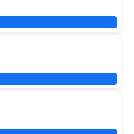
A20
T8D