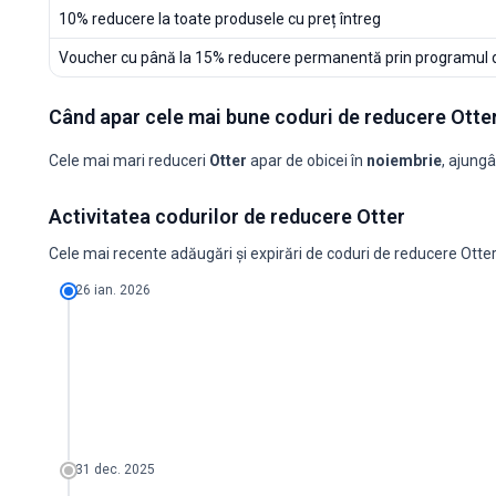
10% reducere la toate produsele cu preț întreg
Voucher cu până la 15% reducere permanentă prin programul de
Când apar cele mai bune coduri de reducere Otte
Cele mai mari reduceri
Otter
apar de obicei în
noiembrie
, ajung
O
Activitatea codurilor de reducere Otter
Luna
Coduri noi
Reducere maximă
Reducere minimă
Coduri ≥
2025-08
0
-
-
0
Cele mai recente adăugări și expirări de coduri de reducere Otter
2025-09
0
-
-
0
2025-10
0
-
-
0
26 ian. 2026
2025-11
3
20%
5%
0
2025-12
0
-
-
0
2026-01
1
10%
10%
0
2026-02
0
-
-
0
2026-03
0
-
-
0
2026-04
0
-
-
0
2026-05
0
-
-
0
2026-06
0
-
-
0
2026-07
0
-
-
0
31 dec. 2025
2026-08
0
-
-
0