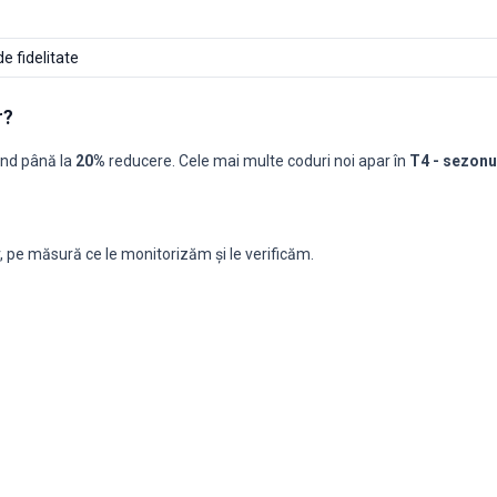
 fidelitate
r?
ând până la
20%
reducere. Cele mai multe coduri noi apar în
T4 - sezonu
tter: coduri pe lună, ultimele 13 luni
50%
Coduri ≥70%
Cel mai bun cod
Titlul celui mai bun cod
0
-
-
, pe măsură ce le monitorizăm și le verificăm.
0
-
-
0
-
-
0
IARNA20
20% reducere la selecția produse cu pre
0
-
-
0
SHOPILO10
10% reducere la toate produsele cu preț
0
-
-
0
-
-
0
-
-
0
-
-
0
-
-
0
-
-
0
-
-