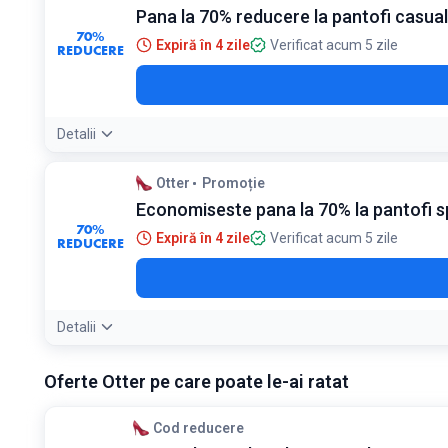
Pana la 70% reducere la pantofi casua
70%
Expiră în 4 zile
Verificat acum 5 zile
REDUCERE
Detalii
Otter
Promoție
Economiseste pana la 70% la pantofi s
70%
Expiră în 4 zile
Verificat acum 5 zile
REDUCERE
Detalii
Oferte Otter pe care poate le-ai ratat
Cod reducere