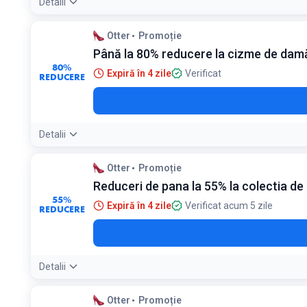
Detalii
Otter
Promoție
Până la 80% reducere la cizme de dam
80%
Expiră în 4 zile
Verificat
REDUCERE
Detalii
Otter
Promoție
Reduceri de pana la 55% la colectia de 
55%
Expiră în 4 zile
Verificat acum 5 zile
REDUCERE
Detalii
Otter
Promoție