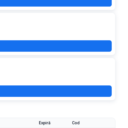
BQE
Expiră
Cod