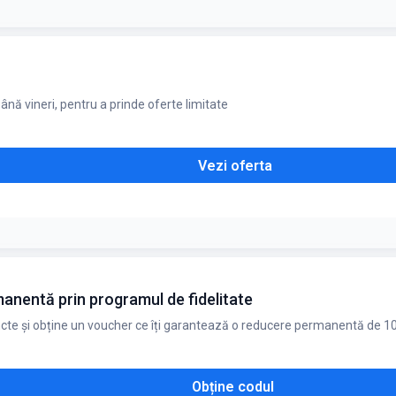
ează cu alte promoții. Reducerea se aplică pentru maxim 1 produs per 
ână vineri, pentru a prinde oferte limitate
Vezi oferta
și 13:00. Se aplică regulament
nentă prin programul de fidelitate
ncte și obține un voucher ce îți garantează o reducere permanentă de 10%
Obține codul