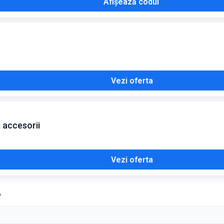
Afișează codul
Vezi oferta
 accesorii
Vezi oferta
6