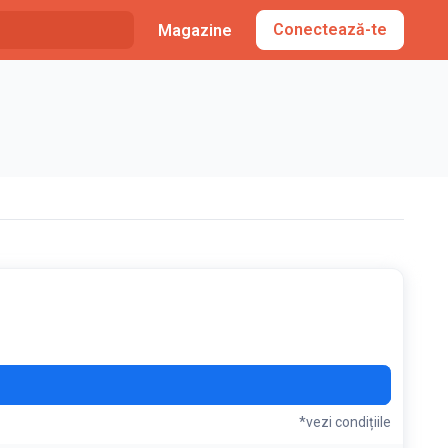
Conectează-te
Magazine
O10
*vezi condițiile