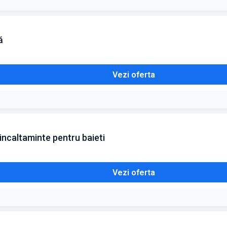
ă
Vezi oferta
incaltaminte pentru baieti
Vezi oferta