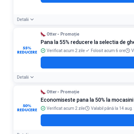
Detalii
Condiții:
Otter
Promoție
Necesită înscrierea în program și acumularea de puncte
Pana la 55% reducere la selectia de gh
55%
Verificat acum 2 zile
Folosit acum 6 ore
V
REDUCERE
Detalii
Otter
Promoție
Economiseste pana la 50% la mocasini d
50%
Verificat acum 2 zile
Valabil până la 14 aug.
REDUCERE