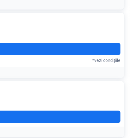
cerea nu se aplică pentru pachete speciale de produse
*vezi condițiile
N15