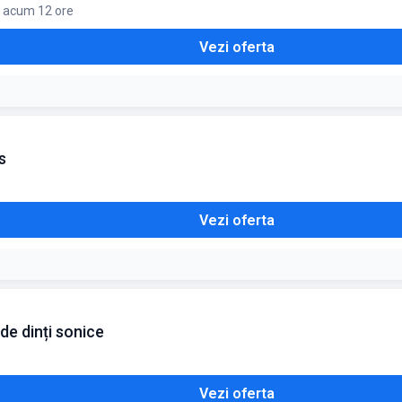
t acum 12 ore
Vezi oferta
s
Vezi oferta
de dinți sonice
Vezi oferta