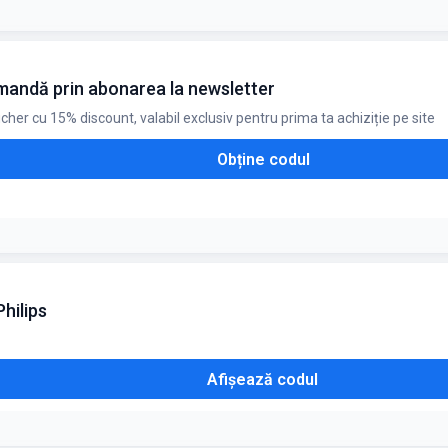
mandă minimă de 300 lei. Cuponul este cumulabil cu alte reduceri. Redu
andă prin abonarea la newsletter
oucher cu 15% discount, valabil exclusiv pentru prima ta achiziție pe site
Obține codul
hilips
Afișează codul