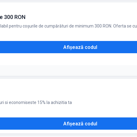
se pentru îngrijirea femeilor: uscătoare de păr, plăci de îndreptat păru
barbă, față și corp, trimmere pentru păr și nas, inclusiv accesorii; Gama P
te 300 RON
ru irigatoare; Produse pentru îngrijirea mamei, gama Philips AVENT: pomp
parate de gătit pentru bebeluși, seturi cadou pentru bebeluși, accesorii p
labil pentru coșurile de cumpărături de minimum 300 RON. Oferta se cum
, călcat (produse pentru îngrijirea hainelor), calitatea aerului, curățarea
Afișează codul
ri si economiseste 15% la achizitia ta
Afișează codul