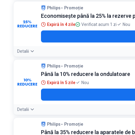
Philips
Promoție
Economisește până la 25% la rezerve pe
25%
Expiră în 4 zile
Verificat acum 1 zi
Nou
REDUCERE
Detalii
Philips
Promoție
Până la 10% reducere la ondulatoare
10%
Expiră în 5 zile
Nou
REDUCERE
Detalii
Philips
Promoție
Până la 35% reducere la aparatele de b