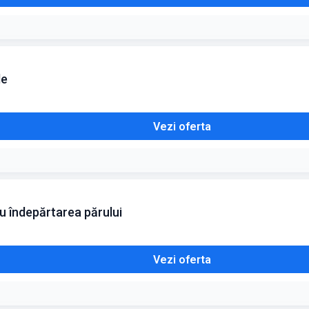
de
Vezi oferta
u îndepărtarea părului
Vezi oferta