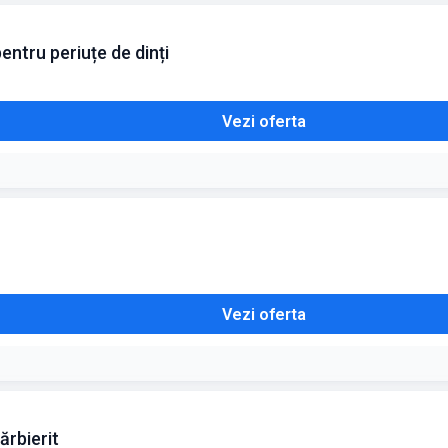
ntru periuțe de dinți
Vezi oferta
Vezi oferta
ărbierit