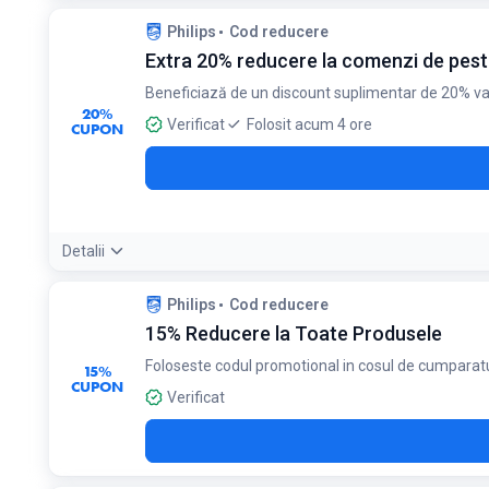
Detaliile ofertei:
Reducere de 15% la produsele menționate: Produ
Philips
Cod reducere
de coafat; Produse pentru îngrijirea bărbaților: trimmere pentru 
Extra 20% reducere la comenzi de pes
capete de periuțe de schimb, irigatoare orale și accesorii pent
biberoane, tetine, suzete, paiuri, monitoare pentru bebeluși, a
Beneficiază de un discount suplimentar de 20% va
următoarele categorii: băuturi, procesarea și gătitul alimentelor
20%
Verificat
Folosit acum 4 ore
CUPON
Detalii
Condiții:
Philips
Cod reducere
Se aplică doar pentru comenzi de peste 300 RON
15% Reducere la Toate Produsele
Foloseste codul promotional in cosul de cumparatu
15%
CUPON
Verificat