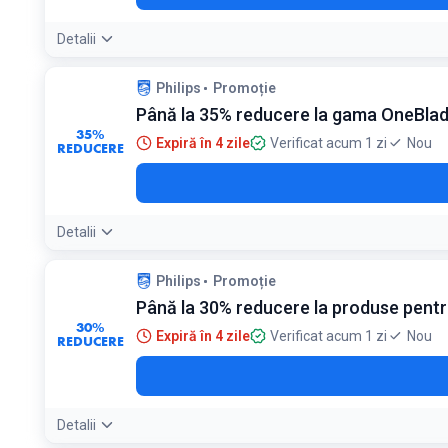
Detalii
Philips
Promoție
Până la 35% reducere la gama OneBla
35%
Expiră în 4 zile
Verificat acum 1 zi
Nou
REDUCERE
Detalii
Philips
Promoție
Până la 30% reducere la produse pentr
30%
Expiră în 4 zile
Verificat acum 1 zi
Nou
REDUCERE
Detalii