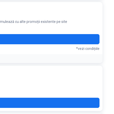
l, epilatoare electrice și IPL, ondulatoare și instrumente
hilips Sonicare pentru îngrijirea orală: periuțe de dinți,
e de sân, biberoane, sterilizatoare, încălzitoare de
entru alăptare; Electrocasnice, cum ar fi produse din
ulează cu alte promoții existente pe site
 podelelor
YOU
*vezi condițiile
C15