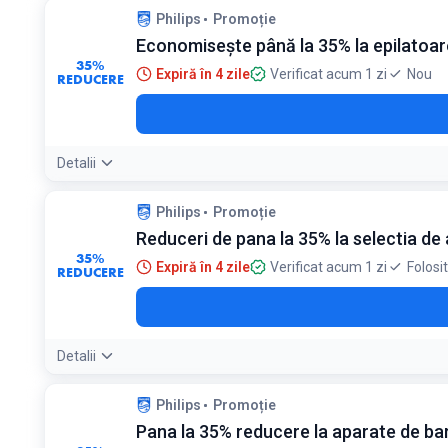
Philips
Promoție
Economisește până la 35% la epilatoare
35%
Expiră în 4 zile
Verificat acum 1 zi
Nou
REDUCERE
Detalii
Philips
Promoție
Reduceri de pana la 35% la selectia d
35%
Expiră în 4 zile
Verificat acum 1 zi
Folosi
REDUCERE
Detalii
Philips
Promoție
Pana la 35% reducere la aparate de bar