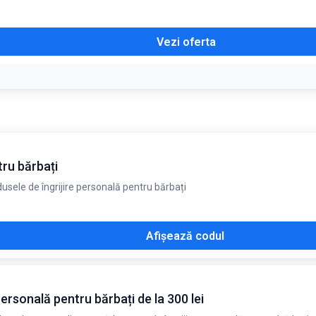
Vezi oferta
tru bărbați
sele de îngrijire personală pentru bărbați
Afișează codul
ersonală pentru bărbați de la 300 lei