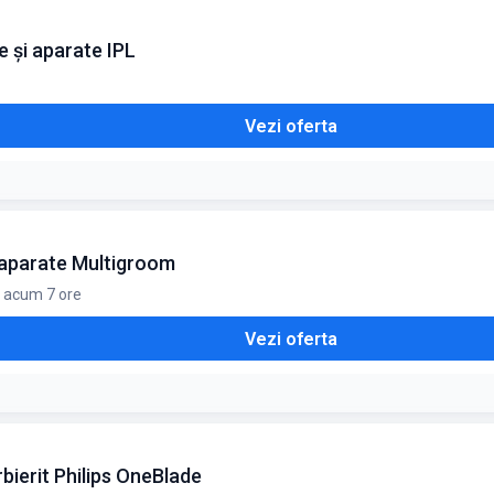
 și aparate IPL
Vezi oferta
e aparate Multigroom
t acum 7 ore
Vezi oferta
bierit Philips OneBlade