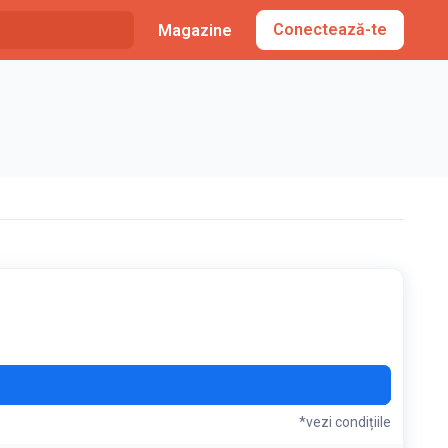
Conectează-te
Magazine
ILO
*vezi condițiile