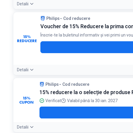
Detalii
Condiții:
Philips
Cod reducere
Cuponul se aplică pentru o selecție largă de produse, la co
Voucher de 15% Reducere la prima com
Înscrie-te la buletinul informativ și vei primi un v
15%
REDUCERE
Detalii
Condiții:
Philips
Cod reducere
Se aplică exclusiv clienților noi la prima achiziție
15% reducere la o selecție de produse P
15%
Verificat
Valabil până la 30 ian. 2027
CUPON
Detalii