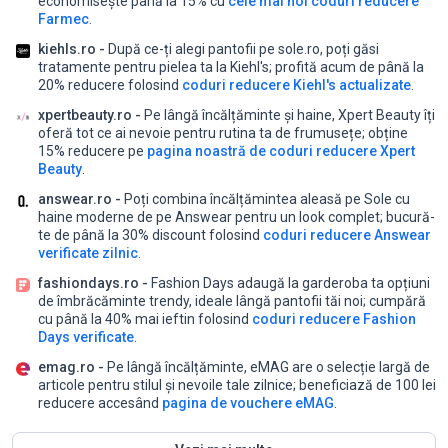
economisește până la 15% cu
cele mai noi coduri reducere
Farmec
.
kiehls.ro -
După ce-ți alegi pantofii pe sole.ro, poți găsi
tratamente pentru pielea ta la Kiehl's;
profită acum de până la
20% reducere folosind
coduri reducere Kiehl's actualizate
.
xpertbeauty.ro -
Pe lângă încălțăminte și haine, Xpert Beauty îți
oferă tot ce ai nevoie pentru rutina ta de frumusețe;
obține
15% reducere pe
pagina noastră de coduri reducere Xpert
Beauty
.
answear.ro -
Poți combina încălțămintea aleasă pe Sole cu
haine moderne de pe Answear pentru un look complet;
bucură-
te de până la 30% discount folosind
coduri reducere Answear
verificate zilnic
.
fashiondays.ro -
Fashion Days adaugă la garderoba ta opțiuni
de îmbrăcăminte trendy, ideale lângă pantofii tăi noi;
cumpără
cu până la 40% mai ieftin folosind
coduri reducere Fashion
Days verificate
.
emag.ro -
Pe lângă încălțăminte, eMAG are o selecție largă de
articole pentru stilul și nevoile tale zilnice;
beneficiază de 100 lei
reducere accesând
pagina de vouchere eMAG
.