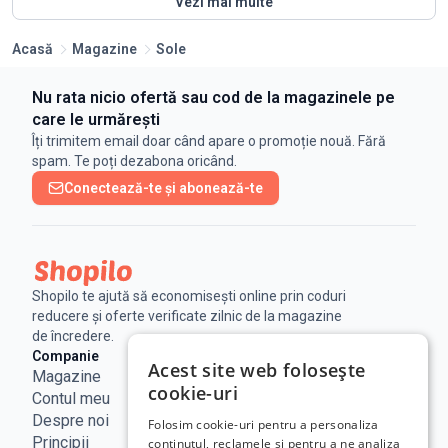
Vezi mai multe
Acasă
Magazine
Sole
Nu rata nicio ofertă sau cod de la magazinele pe
care le urmărești
Îți trimitem email doar când apare o promoție nouă. Fără
spam. Te poți dezabona oricând.
Conectează-te și abonează-te
Shopilo te ajută să economisești online prin coduri
reducere și oferte verificate zilnic de la magazine
de încredere.
Companie
Legal
Linkuri utile
Acest site web folosește
Magazine
Notificare
Blog
cookie-uri
Contul meu
Legala
Curs BNR
Despre noi
Politica de
ANPC
Folosim cookie-uri pentru a personaliza
Principii
confidențialitate
SAL - UE
conținutul, reclamele și pentru a ne analiza