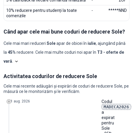
5% cashback la fiecare comandă finalizată
-
*****2OF
10% reducere pentru studenți la toate
-
*****NND
comenzile
Când apar cele mai bune coduri de reducere Sole?
Cele mai mari reduceri
Sole
apar de obicei în
iulie
, ajungând până
la
45%
reducere. Cele mai multe coduri noi apar în
T3 - oferte de
vară
.
Shopilo triază constant ofertele
Sole
pentru a identifica momente
Sole:
Activitatea codurilor de reducere Sole
Luna
Coduri noi
Reducere maximă
Reducere minimă
Coduri ≥50%
C
2025-08
0
-
-
0
0
Cele mai recente adăugări și expirări de coduri de reducere Sole, pe
2025-09
0
-
-
0
0
măsură ce le monitorizăm și le verificăm.
2025-10
0
-
-
0
0
2025-11
1
10%
10%
0
0
1 aug. 2026
Codul
2025-12
0
-
-
0
0
MADECA2026
2026-01
0
-
-
0
0
a
2026-02
2
10%
10%
0
0
expirat
2026-03
2
15%
15%
0
0
pentru
2026-04
1
25%
25%
0
0
Sole
2026-05
4
35%
25%
0
0