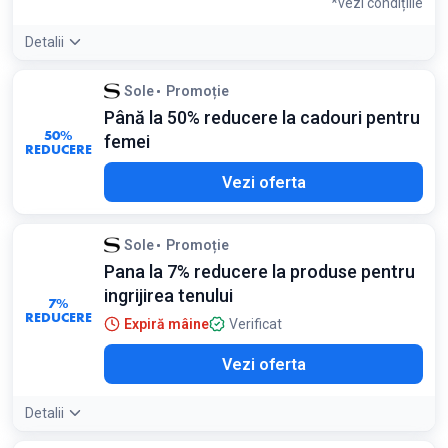
*vezi condițiile
Detalii
Condiții:
Sole
Promoție
Valabil pentru produsele CNP Laboratory, în limita stocului
Până la 50% reducere la cadouri pentru
disponibil
50%
femei
REDUCERE
Vezi oferta
Sole
Promoție
Pana la 7% reducere la produse pentru
ingrijirea tenului
7%
REDUCERE
Expiră mâine
Verificat
Vezi oferta
Detalii