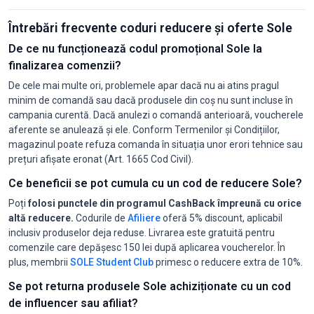
Întrebări frecvente coduri reducere și oferte Sole
De ce nu funcționează codul promoțional Sole la
finalizarea comenzii?
De cele mai multe ori, problemele apar dacă nu ai atins pragul
minim de comandă sau dacă produsele din coș nu sunt incluse în
campania curentă. Dacă anulezi o comandă anterioară, voucherele
aferente se anulează și ele. Conform Termenilor și Condițiilor,
magazinul poate refuza comanda în situația unor erori tehnice sau
prețuri afișate eronat (Art. 1665 Cod Civil).
Ce beneficii se pot cumula cu un cod de reducere Sole?
Poți
folosi punctele din programul CashBack împreună cu orice
altă reducere.
Codurile de
Afiliere
oferă 5% discount, aplicabil
inclusiv produselor deja reduse. Livrarea este gratuită pentru
comenzile care depășesc 150 lei după aplicarea voucherelor. În
plus, membrii
SOLE Student Club
primesc o reducere extra de 10%.
Se pot returna produsele Sole achiziționate cu un cod
de influencer sau afiliat?