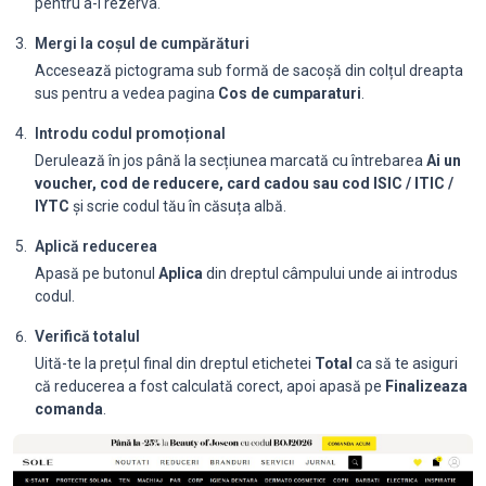
pentru a-l rezerva.
Mergi la coșul de cumpărături
Accesează pictograma sub formă de sacoșă din colțul dreapta
sus pentru a vedea pagina
Cos de cumparaturi
.
Introdu codul promoțional
Derulează în jos până la secțiunea marcată cu întrebarea
Ai un
voucher, cod de reducere, card cadou sau cod ISIC / ITIC /
IYTC
și scrie codul tău în căsuța albă.
Aplică reducerea
Apasă pe butonul
Aplica
din dreptul câmpului unde ai introdus
codul.
Verifică totalul
Uită-te la prețul final din dreptul etichetei
Total
ca să te asiguri
că reducerea a fost calculată corect, apoi apasă pe
Finalizeaza
comanda
.