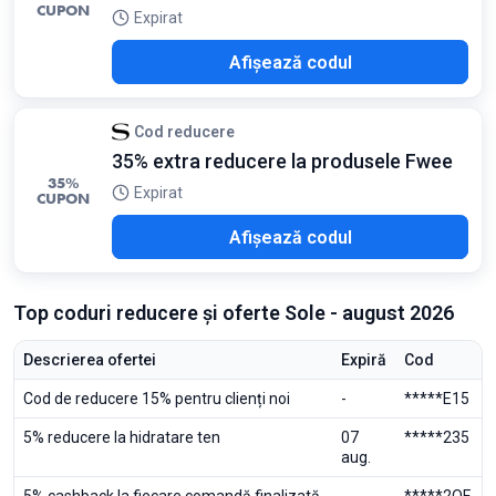
CUPON
Expirat
E10
Afișează codul
Cod reducere
35% extra reducere la produsele Fwee
35%
Expirat
CUPON
026
Afișează codul
Top coduri reducere și oferte Sole - august 2026
Descrierea ofertei
Expiră
Cod
Cod de reducere 15% pentru clienți noi
-
*****E15
5% reducere la hidratare ten
07
*****235
aug.