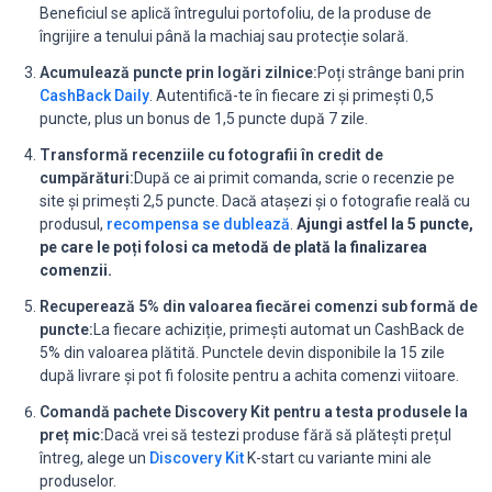
Beneficiul se aplică întregului portofoliu, de la produse de
îngrijire a tenului până la machiaj sau protecție solară.
Acumulează puncte prin logări zilnice:
Poți strânge bani prin
CashBack Daily
. Autentifică-te în fiecare zi și primești 0,5
puncte, plus un bonus de 1,5 puncte după 7 zile.
Transformă recenziile cu fotografii în credit de
cumpărături:
După ce ai primit comanda, scrie o recenzie pe
site și primești 2,5 puncte. Dacă atașezi și o fotografie reală cu
produsul,
recompensa se dublează
.
Ajungi astfel la 5 puncte,
pe care le poți folosi ca metodă de plată la finalizarea
comenzii.
Recuperează 5% din valoarea fiecărei comenzi sub formă de
puncte:
La fiecare achiziție, primești automat un CashBack de
5% din valoarea plătită. Punctele devin disponibile la 15 zile
după livrare și pot fi folosite pentru a achita comenzi viitoare.
Comandă pachete Discovery Kit pentru a testa produsele la
preț mic:
Dacă vrei să testezi produse fără să plătești prețul
întreg, alege un
Discovery Kit
K-start cu variante mini ale
produselor.