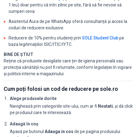
1 leu) doar pentru că intri zilnic pe site, fără să fie nevoie să
cumperi ceva.
Asistentul Aura de pe WhatsApp oferă consultanță și acces la
coduri de reducere exclusive.
Reducere de 10% pentru studenți prin
SOLE Student Club
pe
baza legitimațiilor ISIC/ITIC/IYTC.
BINE DE ȘTIUT
Reține că produsele desigilate care țin de igiena personală sau
protecția sănătății nu pot fi returnate, conform legislației în vigoare
și politicii interne a magazinului.
Cum poți folosi un cod de reducere pe sole.ro
Alege produsele dorite
Navighează prin categoriile site-ului, cum ar fi
Noutati
, și dă click
pe produsul care te interesează.
Adaugă în coș
Apasă pe butonul
Adauga in cos
de pe pagina produsului