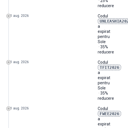
· 25%
2026-06
2
25%
5%
0
0
reducere
2026-07
11
45%
5%
0
0
2026-08
0
-
-
0
0
1 aug. 2026
Codul
UNLEASHIA20
a
expirat
pentru
Sole
· 35%
reducere
1 aug. 2026
Codul
TFIT2026
a
expirat
pentru
Sole
· 35%
reducere
1 aug. 2026
Codul
FWEE2026
a
expirat