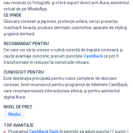
sau recenzii cu fotografii, și oferă suport direct prin Aura, asistentul
virtual de pe WhatsApp.
CE VINDE
Skincare coreean și japonez, protecție solară, seruri și esențe,
machiaj K-beauty, produse dermato-cosmetice, aparate de styling
și igienă dentară.
RECOMANDAT PENTRU
Cei care vor să își creeze o rutină corectă de îngrijire coreeană și
caută avantaje concrete, precum punctele
CashBack
ce pot fi
transformate în reduceri la comenzile viitoare.
CUNOSCUT PENTRU
Este destinația principală pentru rutine complete de skincare
coreean, fiind recunoscut pentru programul de fidelitate CashBack,
care recompensează interacțiunea zilnică, și pentru asistentul
digital Aura.
NIVEL DE PREȚ
Mediu
TOP AVANTAJE
Programul
CashBack Daily
îți permite să aduni puncte (1 punct =