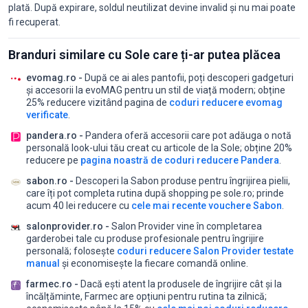
plată. După expirare, soldul neutilizat devine invalid și nu mai poate
fi recuperat.
Branduri similare cu Sole care ți-ar putea plăcea
evomag.ro -
După ce ai ales pantofii, poți descoperi gadgeturi
și accesorii la evoMAG pentru un stil de viață modern;
obține
25% reducere vizitând pagina de
coduri reducere evomag
verificate
.
pandera.ro -
Pandera oferă accesorii care pot adăuga o notă
personală look-ului tău creat cu articole de la Sole;
obține 20%
reducere pe
pagina noastră de coduri reducere Pandera
.
sabon.ro -
Descoperi la Sabon produse pentru îngrijirea pielii,
care îți pot completa rutina după shopping pe sole.ro;
prinde
acum 40 lei reducere cu
cele mai recente vouchere Sabon
.
salonprovider.ro -
Salon Provider vine în completarea
garderobei tale cu produse profesionale pentru îngrijire
personală;
folosește
coduri reducere Salon Provider testate
manual
și economisește la fiecare comandă online.
farmec.ro -
Dacă ești atent la produsele de îngrijire cât și la
încălțăminte, Farmec are opțiuni pentru rutina ta zilnică;