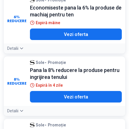
Sole
Promoție
Economiseste pana la 6% la produse de
machiaj pentru ten
6%
REDUCERE
Expiră mâine
Vezi oferta
Detalii
Sole
Promoție
Pana la 8% reducere la produse pentru
ingrijirea tenului
8%
REDUCERE
Expiră în 4 zile
Vezi oferta
Detalii
Sole
Promoție