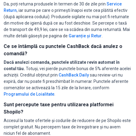
Da, poți returna produsele în termen de 30 de zile prin
Service
Return
, iar suma pe care o primești înapoi este cea plătită efectiv
(după aplicarea codului). Produsele sigilate nu mai pot fi returnate
din motive de igienă după ce au fost deschise. Se percepe o taxă
de transport de 49,9 lei, care se va scădea din suma returnată. Mai
multe detalii găsești pe pagina de
Garanție și Retur
.
Ce se întâmplă cu punctele CashBack dacă anulez o
comandă?
Dacă anulezi comanda, punctele utilizate revin automat în
contul tău.
Totuși, vei pierde punctele bonus de 5% aferente acelei
achiziții. Creditul obținut prin
CashBack Daily
sau review-uri nu
expiră, dar nu poate fi preschimbat în numerar. Punctele aferente
comenzilor se activează la 15 zile de la livrare, conform
Programului de Loialitate
.
Sunt percepute taxe pentru utilizarea platformei
Shopilo?
Accesul la toate ofertele și codurile de reducere de pe Shopilo este
complet gratuit. Nu percepem taxe de înregistrare și nu avem
niciun fel de abonament.