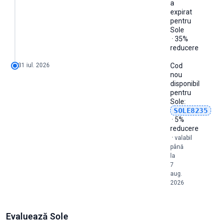
a
expirat
pentru
Sole
· 35%
reducere
31 iul. 2026
Cod
nou
disponibil
pentru
Sole
:
SOLE8235
· 5%
reducere
·
valabil
până
la
7
aug.
2026
Evaluează Sole