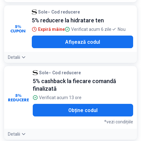
Sole
Cod reducere
5% reducere la hidratare ten
5%
Expiră mâine
Verificat acum 6 zile
Nou
CUPON
235
Afișează codul
Detalii
Sole
Cod reducere
5% cashback la fiecare comandă
finalizată
5%
Verificat acum 13 ore
REDUCERE
Obține codul
*vezi condițiile
Detalii