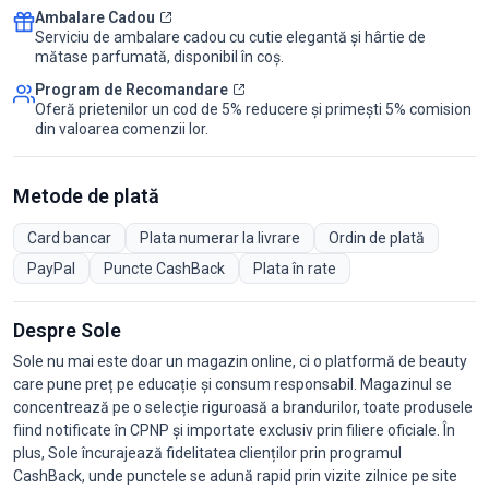
Ambalare Cadou
Serviciu de ambalare cadou cu cutie elegantă și hârtie de
mătase parfumată, disponibil în coș.
Program de Recomandare
Oferă prietenilor un cod de 5% reducere și primești 5% comision
din valoarea comenzii lor.
Metode de plată
Card bancar
Plata numerar la livrare
Ordin de plată
PayPal
Puncte CashBack
Plata în rate
Despre Sole
Sole nu mai este doar un magazin online, ci o platformă de beauty
care pune preț pe educație și consum responsabil. Magazinul se
concentrează pe o selecție riguroasă a brandurilor, toate produsele
fiind notificate în CPNP și importate exclusiv prin filiere oficiale. În
plus, Sole încurajează fidelitatea clienților prin programul
CashBack, unde punctele se adună rapid prin vizite zilnice pe site