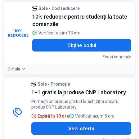
Condiții:
Sole
Cod reducere
Punctele devin active după 15 zile de la livrarea comenzii
10% reducere pentru studenți la toate
comenzile
10%
Verificat acum 13 ore
REDUCERE
Obține codul
*vezi condițiile
Detalii
Condiții:
Sole
Promoție
Oferta este valabilă pentru deținătorii de carduri ISIC, ITIC
1+1 gratis la produse CNP Laboratory
sau IYTC valide
Primești un produs gratuit la achiziția oricărui
produs CNP Laboratory
Expiră în 10 ore
Verificat acum 5 ore
Vezi oferta