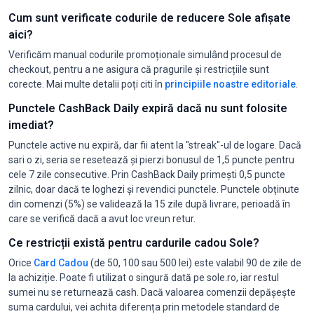
Cum sunt verificate codurile de reducere Sole afișate
aici?
Verificăm manual codurile promoționale simulând procesul de
checkout, pentru a ne asigura că pragurile și restricțiile sunt
corecte. Mai multe detalii poți citi în
principiile noastre editoriale
.
Punctele CashBack Daily expiră dacă nu sunt folosite
imediat?
Punctele active nu expiră, dar fii atent la "streak"-ul de logare. Dacă
sari o zi, seria se resetează și pierzi bonusul de 1,5 puncte pentru
cele 7 zile consecutive. Prin CashBack Daily primești 0,5 puncte
zilnic, doar dacă te loghezi și revendici punctele. Punctele obținute
din comenzi (5%) se validează la 15 zile după livrare, perioadă în
care se verifică dacă a avut loc vreun retur.
Ce restricții există pentru cardurile cadou Sole?
Orice
Card Cadou
(de 50, 100 sau 500 lei) este valabil 90 de zile de
la achiziție. Poate fi utilizat o singură dată pe sole.ro, iar restul
sumei nu se returnează cash. Dacă valoarea comenzii depășește
suma cardului, vei achita diferența prin metodele standard de