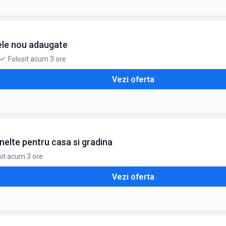
e și au doar mici defecte estetice sau de ambalaj cauzate de transport
lele nou adaugate
 din categoria Resigilate
Folosit acum 3 ore
Vezi oferta
nelte pentru casa si gradina
sit acum 3 ore
Vezi oferta