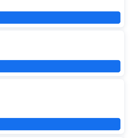
S26
B96
330