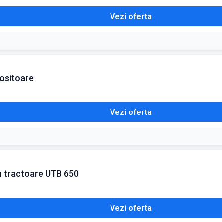
Vezi oferta
cositoare
Vezi oferta
ru tractoare UTB 650
Vezi oferta