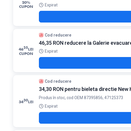
20%
Expirat
CUPON
Cod reducere
46,35 RON reducere la Galerie evacua
35
46
LEI
Expirat
CUPON
Cod reducere
34,30 RON pentru bieleta directie New 
Produs în stoc, cod OEM 87395856, 47125373
30
34
LEI
Expirat