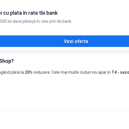
cu plata în rate tbi bank
 lei dacă plătești în rate prin tbi bank
Vezi oferta
 Shop?
ungând până la
20%
reducere. Cele mai multe coduri noi apar în
T4 - sezo
hop: coduri pe lună, ultimele 13 luni
50%
Coduri ≥70%
Cel mai bun cod
Titlul celui mai bun cod
0
-
-
0
-
-
0
-
-
0
BK76085
14% reducere la compresor clima AC Sc
0
-
-
0
DISTS26
20% reducere la filtrul de aer John Deer
0
-
-