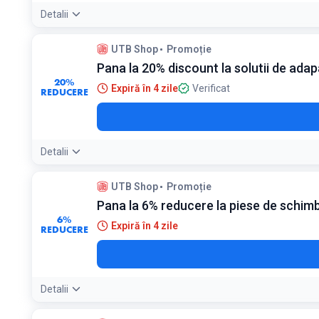
Detalii
UTB Shop
Promoție
Pana la 20% discount la solutii de ada
20%
Expiră în 4 zile
Verificat
REDUCERE
Detalii
UTB Shop
Promoție
Pana la 6% reducere la piese de schim
6%
Expiră în 4 zile
REDUCERE
Detalii