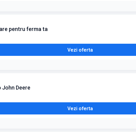
pare pentru ferma ta
Vezi oferta
b John Deere
Vezi oferta