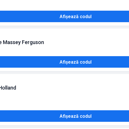
Afișează codul
re Massey Ferguson
Afișează codul
Holland
Afișează codul