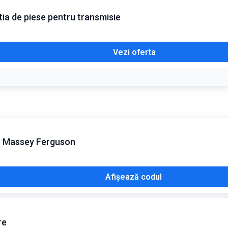
tia de piese pentru transmisie
Vezi oferta
c Massey Ferguson
Afișează codul
re