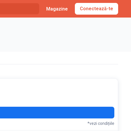
Conectează-te
Magazine
*vezi condițiile