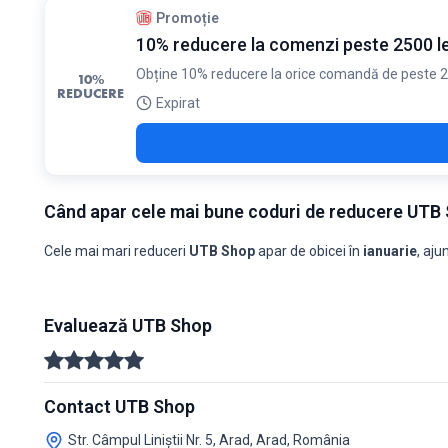
Promoție
10% reducere la comenzi peste 2500 lei 
Obține 10% reducere la orice comandă de peste 2500
10%
REDUCERE
Expirat
Când apar cele mai bune coduri de reducere UTB
Cele mai mari reduceri
UTB Shop
apar de obicei în
ianuarie
, aj
UTB S
Luna
Coduri noi
Reducere maximă
Reducere minimă
Coduri ≥
Evaluează UTB Shop
2025-08
0
-
-
0
2025-09
0
-
-
0
2025-10
0
-
-
0
2025-11
3
14%
10%
0
2025-12
0
-
-
0
Contact UTB Shop
2026-01
1
20%
20%
0
2026-02
0
-
-
0
Str. Câmpul Liniștii Nr. 5, Arad, Arad, România