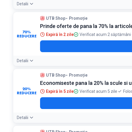
Detalii
Detaliile ofertei:
Produsele resigilate sunt complet funcțional
UTB Shop
Promoție
Condiții:
Prinde oferte de pana la 70% la artico
Oferta valabilă în limita stocului disponibil pentru produsele
70%
Expiră în 2 zile
Verificat acum 2 săptămâni
REDUCERE
Detalii
UTB Shop
Promoție
Economiseste pana la 20% la scule si u
20%
Expiră în 5 zile
Verificat acum 5 zile
Folo
REDUCERE
Detalii