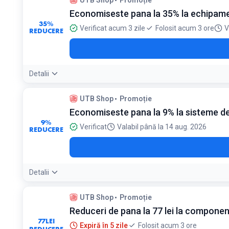
UTB Shop
Promoție
Economiseste pana la 35% la echipame
35%
Verificat acum 3 zile
Folosit acum 3 ore
V
REDUCERE
Detalii
UTB Shop
Promoție
Economiseste pana la 9% la sisteme de
9%
Verificat
Valabil până la 14 aug. 2026
REDUCERE
Detalii
UTB Shop
Promoție
Reduceri de pana la 77 lei la componen
77
LEI
Expiră în 5 zile
Folosit acum 3 ore