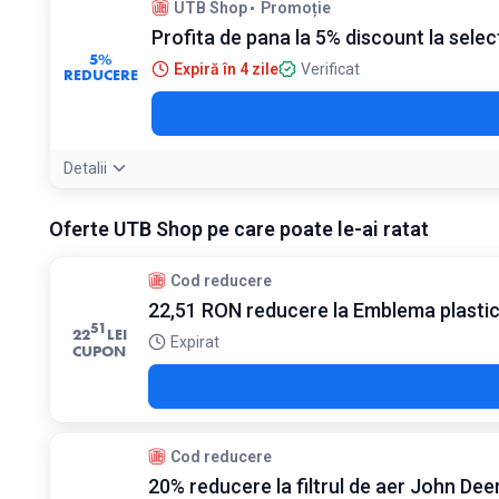
UTB Shop
Promoție
Profita de pana la 5% discount la selec
5%
Expiră în 4 zile
Verificat
REDUCERE
Detalii
Oferte UTB Shop pe care poate le-ai ratat
Cod reducere
22,51 RON reducere la Emblema plasti
51
22
LEI
Expirat
CUPON
Cod reducere
20% reducere la filtrul de aer John Dee