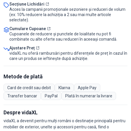
Secțiune Lichidări
Acces la campanii promoționale sezoniere și reduceri de volum
(ex: 10% reducere la achiziția a 2 sau mai multe articole
selectate).
Cumulare Cupoane
Cupoanele de reducere și punctele de loialitate nu pot fi
combinate cu alte oferte sau reduceri în aceeași comandă.
Ajustare Preț
vidaXL nu oferă rambursări pentru diferențele de preț în cazul în
care un produs se ieftinește după achiziție.
Metode de plată
Card de credit sau debit
Klarna
Apple Pay
Transfer bancar
PayPal
Plată în numerar la livrare
Despre vidaXL
vidaXL a devenit pentru mulți români o destinație principală pentru
mobilier de exterior, unelte și accesorii pentru casă, fiind o