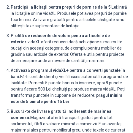
Participă la licitații pentru prețuri de pornire de la 5 Lei:
Intră
la licitațiile online vidaXL. Produsele pot avea prețuri de pornire
foarte mici. Ai livrare gratuită pentru articolele câștigate și nu
plătești taxe suplimentare de licitație.
Profită de reducerile de volum pentru articolele de
exterior:
vidaXL oferă reduceri dacă achiziționezi mai multe
bucăți din aceeași categorie, de exemplu pentru mobilier de
grădină sau articole de exterior. Oferta e utilă pentru proiecte
de amenajare unde ai nevoie de cantități mai mari.
Activează programul vidaXL+ pentru a converti punctele în
bani:
Fă-ți cont de client și vei fi înscris automat în programul de
loialitate. Primești 5 puncte bonus la înscriere, apoi 8 puncte
pentru fiecare 500 Lei cheltuiți pe produse marca vidaXL. Poți
transforma punctele în cupoane de reducere;
pragul minim
este de 5 puncte pentru 15 Lei
.
Bucură-te de livrare gratuită indiferent de mărimea
comenzii:
Magazinul oferă transport gratuit pentru tot
sortimentul, fără o valoare minimă a comenzii. E un avantaj
major mai ales pentru mobilierul greu, unde taxele de curierat