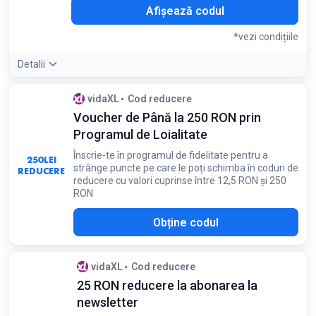
R30
Afișează codul
*vezi condițiile
Detalii
Detaliile ofertei:
Oferte la mobilier de exterior pentru o
vidaXL
Cod reducere
grădină sau terasă confortabilă. Descoperă piscine, pergole,
Voucher de Până la 250 RON prin
canapele practice, șezlonguri și alte produse de exterior
selectate, cu 30% reducere
Programul de Loialitate
Condiții:
Înscrie-te în programul de fidelitate pentru a
250
Produsele cu cantități multiple (parte dintr-un set) sunt
LEI
strânge puncte pe care le poți schimba în coduri de
REDUCERE
considerate un singur produs în coșul tău. Reducerea oferită
reducere cu valori cuprinse între 12,5 RON și 250
se scade din prețul de vânzare actual de pe site. Reducerea
RON
este limitată la maximum 5 unități per client. Prețul nostru
de vânzare se poate modifica în timp, în funcție de nivelul
Obține codul
stocurilor, cursurile de schimb și situația economică
vidaXL
Cod reducere
25 RON reducere la abonarea la
newsletter