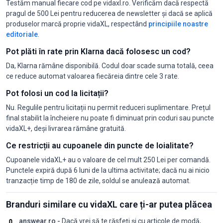
Testăm manual fiecare cod pe vidaxl.ro. Verificăm dacă respectă
pragul de 500 Lei pentru reducerea de newsletter și dacă se aplică
produselor marcă proprie vidaXL, respectând
principiile noastre
editoriale
.
Pot plăti în rate prin Klarna dacă folosesc un cod?
Da, Klarna rămâne disponibilă. Codul doar scade suma totală, ceea
ce reduce automat valoarea fiecăreia dintre cele 3 rate.
Pot folosi un cod la licitații?
Nu. Regulile pentru licitații nu permit reduceri suplimentare. Prețul
final stabilit la încheiere nu poate fi diminuat prin coduri sau puncte
vidaXL+, deși livrarea rămâne gratuită.
Ce restricții au cupoanele din puncte de loialitate?
Cupoanele vidaXL+ au o valoare de cel mult 250 Lei per comandă.
Punctele expiră după 6 luni de la ultima activitate; dacă nu ai nicio
tranzacție timp de 180 de zile, soldul se anulează automat.
Branduri similare cu vidaXL care ți-ar putea plăcea
answear.ro -
Dacă vrei să te răsfeți și cu articole de modă,