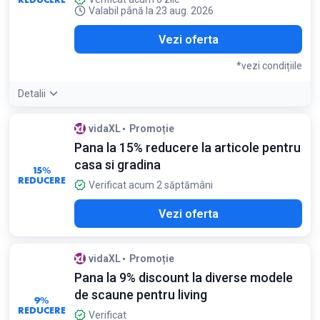
Valabil până la 23 aug. 2026
Vezi oferta
*vezi condițiile
Detalii
Condiții:
vidaXL
Promoție
Doar pentru produse selecționate. Stoc limitat
Pana la 15% reducere la articole pentru
casa si gradina
15%
REDUCERE
Verificat acum 2 săptămâni
Vezi oferta
vidaXL
Promoție
Pana la 9% discount la diverse modele
de scaune pentru living
9%
REDUCERE
Verificat