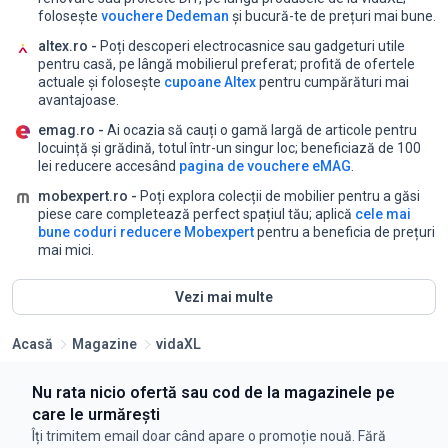
folosește
vouchere Dedeman
și bucură-te de prețuri mai bune.
altex.ro -
Poți descoperi electrocasnice sau gadgeturi utile
pentru casă, pe lângă mobilierul preferat;
profită de ofertele
actuale și folosește
cupoane Altex
pentru cumpărături mai
avantajoase.
emag.ro -
Ai ocazia să cauți o gamă largă de articole pentru
locuință și grădină, totul într-un singur loc;
beneficiază de 100
lei reducere accesând
pagina de vouchere eMAG
.
mobexpert.ro -
Poți explora colecții de mobilier pentru a găsi
piese care completează perfect spațiul tău;
aplică
cele mai
bune coduri reducere Mobexpert
pentru a beneficia de prețuri
mai mici.
Vezi mai multe
Acasă
Magazine
vidaXL
Nu rata nicio ofertă sau cod de la magazinele pe
care le urmărești
Îți trimitem email doar când apare o promoție nouă. Fără