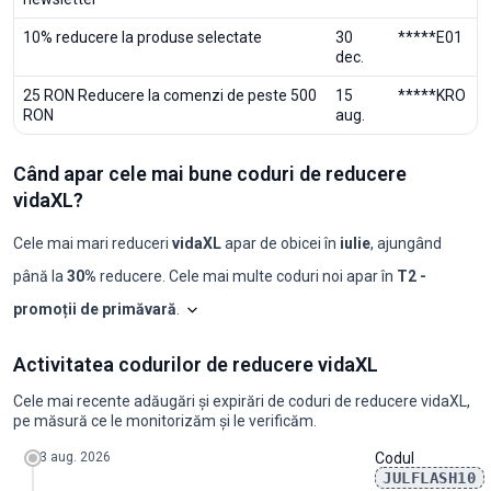
10% reducere la produse selectate
30
*****E01
dec.
25 RON Reducere la comenzi de peste 500
15
*****KRO
RON
aug.
Când apar cele mai bune coduri de reducere
vidaXL?
Cele mai mari reduceri
vidaXL
apar de obicei în
iulie
, ajungând
până la
30%
reducere. Cele mai multe coduri noi apar în
T2 -
promoții de primăvară
.
Shopilo triază constant ofertele
vidaXL
pentru
Activitatea codurilor de reducere vidaXL
Luna
Coduri noi
Reducere maximă
Reducere minimă
Coduri ≥50%
C
2025-08
0
-
-
0
0
Cele mai recente adăugări și expirări de coduri de reducere vidaXL,
2025-09
0
-
-
0
0
pe măsură ce le monitorizăm și le verificăm.
2025-10
1
10%
10%
0
0
2025-11
0
-
-
0
0
3 aug. 2026
Codul
2025-12
0
-
-
0
0
JULFLASH10
2026-01
1
5%
5%
0
0