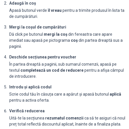
Adaugă în coș
Apasă butonul verde
îl vreau
pentru a trimite produsul în lista ta
de cumpărături.
Mergi la coșul de cumpărături
Dă click pe butonul
mergi la coș
din fereastra care apare
imediat sau apasă pe pictograma
coș
din partea dreaptă sus a
paginii.
Deschide secțiunea pentru voucher
În partea dreaptă a paginii, sub sumarul comenzii, apasă pe
textul
completează un cod de reducere
pentru a afișa câmpul
de introducere.
Introdu și aplică codul
Scrie codul tău în căsuța care a apărut și apasă butonul
aplică
pentru a activa oferta.
Verifică reducerea
Uită-te la secțiunea
rezumatul comenzii
ca să te asiguri că noul
preț total reflectă discountul aplicat, înainte de a finaliza plata.