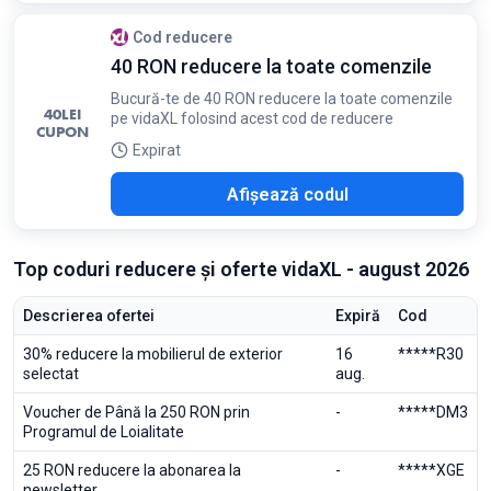
Cod reducere
40 RON reducere la toate comenzile
Bucură-te de 40 RON reducere la toate comenzile
40
LEI
pe vidaXL folosind acest cod de reducere
CUPON
Expirat
7_5
Afișează codul
Top coduri reducere și oferte vidaXL - august 2026
Descrierea ofertei
Expiră
Cod
30% reducere la mobilierul de exterior
16
*****R30
selectat
aug.
Voucher de Până la 250 RON prin
-
*****DM3
Programul de Loialitate
25 RON reducere la abonarea la
-
*****XGE
newsletter