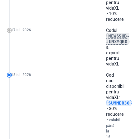
pentru
vidaXL
· 10%
reducere
17 iul. 2026
Codul
NEWSSUB-
JUNXYQRO
a
expirat
pentru
vidaXL
15 iul. 2026
Cod
nou
disponibil
pentru
vidaXL
:
SUMMER30
· 30%
reducere
·
valabil
până
la
16