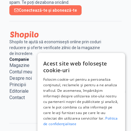
spam. Te poți dezabona oricând.
Conectează-te și abonează-te
Shopilo te ajută să economisești online prin coduri
reducere și oferte verificate zilnic de la magazine
de încredere.
Companie
Legal
Linkuri utile
Acest site web folosește
Magazine
Notificare
Blog
cookie-uri
Contul meu
Legala
Curs BNR
Despre noi
Politica de
ANPC
Folosim cookie-uri pentru a personaliza
Principii
confidențialitate
SAL - UE
conținutul, reclamele și pentru a ne analiza
traficul. De asemenea, împărtășim
Editoriale
Termeni de
ECC Romania
informații despre utilizarea site-ului nostru
Contact
utilizare
ANCOM
cu partenerii noștri de publicitate și analiză,
Politica
care le pot combina cu alte informații pe
Cookie
care le-ați furnizat sau pe care le-au
colectat din utilizarea serviciilor lor.
Politica
de confidențialitate