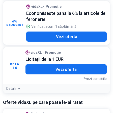
vidaXL
Promoție
Economiseste pana la 6% la articole de
feronerie
6%
REDUCERE
Verificat acum 1 săptămână
Vezi oferta
vidaXL
Promoție
Licitații de la 1 EUR
DE LA
1 €
Vezi oferta
*vezi condițiile
Detalii
Condiții:
Oferte vidaXL pe care poate le-ai ratat
Prețul final depinde de oferta câștigătoare. Se aplică doar la
produsele noi, cu livrare gratuită