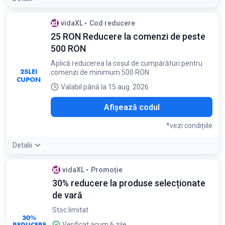
Condiții:
vidaXL
Cod reducere
Valabil doar pentru produsele de pe Pagina de Oferte
25 RON Reducere la comenzi de peste
500 RON
Aplică reducerea la coșul de cumpărături pentru
25
LEI
comenzi de minimum 500 RON
CUPON
Valabil până la 15 aug. 2026
KRO
Afișează codul
*vezi condițiile
Detalii
Condiții:
vidaXL
Promoție
Se aplică doar comenzilor de peste 500 RON
30% reducere la produse selecționate
de vară
Stoc limitat
30%
REDUCERE
Verificat acum 6 zile