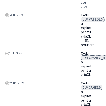
aug.
2026
13 iul. 2026
Codul
JUNPATIO15
a
expirat
pentru
vidaXL
· 15%
reducere
2 iul. 2026
Codul
RETCPAMT7_5
a
expirat
pentru
vidaXL
22 iun. 2026
Codul
JUNGAME10
a
expirat
pentru
vidaXL