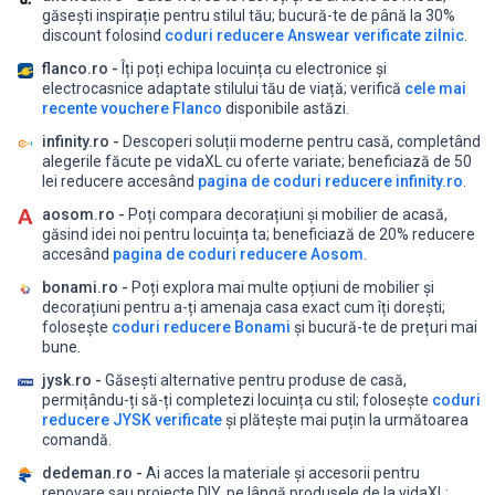
găsești inspirație pentru stilul tău;
bucură-te de până la 30%
discount folosind
coduri reducere Answear verificate zilnic
.
flanco.ro -
Îți poți echipa locuința cu electronice și
electrocasnice adaptate stilului tău de viață;
verifică
cele mai
recente vouchere Flanco
disponibile astăzi.
infinity.ro -
Descoperi soluții moderne pentru casă, completând
alegerile făcute pe vidaXL cu oferte variate;
beneficiază de 50
lei reducere accesând
pagina de coduri reducere infinity.ro
.
aosom.ro -
Poți compara decorațiuni și mobilier de acasă,
găsind idei noi pentru locuința ta;
beneficiază de 20% reducere
accesând
pagina de coduri reducere Aosom
.
bonami.ro -
Poți explora mai multe opțiuni de mobilier și
decorațiuni pentru a-ți amenaja casa exact cum îți dorești;
folosește
coduri reducere Bonami
și bucură-te de prețuri mai
bune.
jysk.ro -
Găsești alternative pentru produse de casă,
permițându-ți să-ți completezi locuința cu stil;
folosește
coduri
reducere JYSK verificate
și plătește mai puțin la următoarea
comandă.
dedeman.ro -
Ai acces la materiale și accesorii pentru
renovare sau proiecte DIY, pe lângă produsele de la vidaXL;