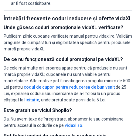
ar fi fost costisitoare.
Întrebări frecvente coduri reducere și oferte vidaXL
Unde găsesc coduri promoționale vidaXL verificate?
Publicăm zilnic cupoane verificate manual pentru vidaxl.ro. Validăm
pragurile de cumpărături și eligibilitatea specifică pentru produsele
marcă proprie vidaXL.
De ce nu funcționează codul promoțional pe vidaXL?
De cele mai multe ori, eroarea apare pentru că produsele nu sunt
marcă proprie vidaXL; cupoanele nu sunt valabile pentru
marketplace. Alte motive pot fi neatingerea pragului minim de 500
Lei pentru
codul de cupon pentru reducerea de bun venit
de 25
Lei, expirarea codului sau încercarea de a-l folosi la un produs
câștigat la
licitație
, unde prețul poate porni de la 5 Lei.
Este gratuit serviciul Shopilo?
Da. Nu avem taxe de înregistrare, abonamente sau comisioane
pentru accesul la codurile de pe
vidaxl.ro
.
Pot folosi coduri de reducere la produse deja