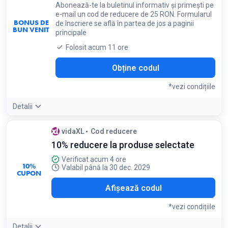
Abonează-te la buletinul informativ și primești pe
e-mail un cod de reducere de 25 RON. Formularul
BONUS DE
de înscriere se află în partea de jos a paginii
BUN VENIT
principale
Folosit acum 11 ore
Obține codul
*vezi condițiile
Detalii
Condiții:
vidaXL
Cod reducere
Codul este valabil doar după confirmarea adresei de e-mail
10% reducere la produse selectate
Verificat acum 4 ore
10%
Valabil până la 30 dec. 2029
CUPON
E01
Afișează codul
*vezi condițiile
Detalii