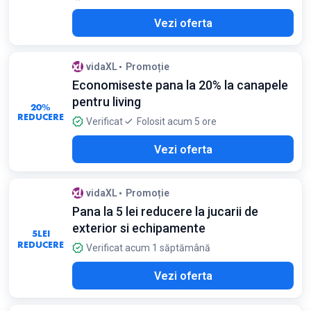
Vezi oferta
vidaXL
Promoție
Economiseste pana la 20% la canapele
pentru living
20%
REDUCERE
Verificat
Folosit acum 5 ore
Vezi oferta
vidaXL
Promoție
Pana la 5 lei reducere la jucarii de
exterior si echipamente
5
LEI
REDUCERE
Verificat acum 1 săptămână
Vezi oferta