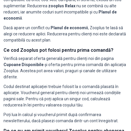
suplimentar. Reducerea
zooplus Relax
nu se combină cu alte
reduceri, iar anumite coduri sunt incompatibile și cu
Planul de
economii
.
Dacă apare un conflict cu
Planul de economii
, Zooplus te lasă să
alegi ce reducere aplici. Reducerea pentru clienți noi este declarată
compatibilă cu acest plan.
Ce cod Zooplus pot folosi pentru prima comandă?
Verifică separat oferta generală pentru clienți noi din pagina
Cupoane Disponibile
și oferta pentru prima comandă din aplicația
Zooplus. Acestea pot avea valori, praguri și canale de utilizare
diferite.
Codul destinat aplicației trebuie folosit la o comandă plasată în
aplicație. Voucherul general pentru clienți noi urmează condițiile
paginii sale. Pentru că poți aplica un singur cod, calculează
reducerea în lei pentru valoarea coșului tău.
Poți lua în calcul și voucherul primit după confirmarea
newsletterului, dacă plasezi comanda dintr-un cont înregistrat.
De ce nu am primit voucherul Zooplus pentru abonarea