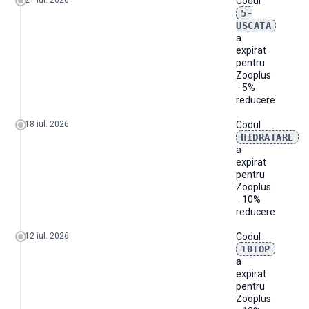
21 iul. 2026
Codul
5-
USCATA
a
expirat
pentru
Zooplus
· 5%
reducere
18 iul. 2026
Codul
HIDRATARE
a
expirat
pentru
Zooplus
· 10%
reducere
12 iul. 2026
Codul
10TOP
a
expirat
pentru
Zooplus