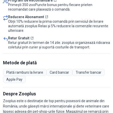
Program de Recomandare
Primești 350 zooPuncte bonus pentru fiecare prieten
recomandat care plasează o comandă.
Reducere Abonament
Obții 10% reducere la prima comandă prin serviciul de livrare
automată zooplus Relax și 5% reducere la comenzile recurente
ulterioare.
Retur Gratuit
Retur gratuit în termen de 14 zile. zooplus organizează ridicarea
coletului prin curier și suportă costurile de transport.
Metode de plată
Plată ramburs la livrare
Card bancar
Transfer bancar
Apple Pay
Despre Zooplus
Zooplus este o destinație de top pentru posesorii de animale din
România, unde găsești mărci internaționale și diete veterinare care
lipsesc adesea din pet-shop-urile fizice. Magazinul se remarcă prin