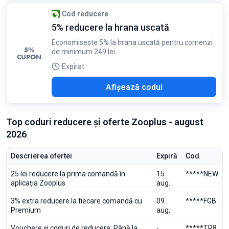
Cod reducere
5% reducere la hrana uscată
Economisește 5% la hrana uscată pentru comenzi
5%
de minimum 249 lei
CUPON
Expirat
ATA
Afișează codul
Top coduri reducere și oferte Zooplus - august
2026
Descrierea ofertei
Expiră
Cod
25 lei reducere la prima comandă în
15
*****NEW
aplicația Zooplus
aug.
3% extra reducere la fiecare comandă cu
09
*****FGB
Premium
aug.
Vouchere și coduri de reducere: Până la
-
*****TR8