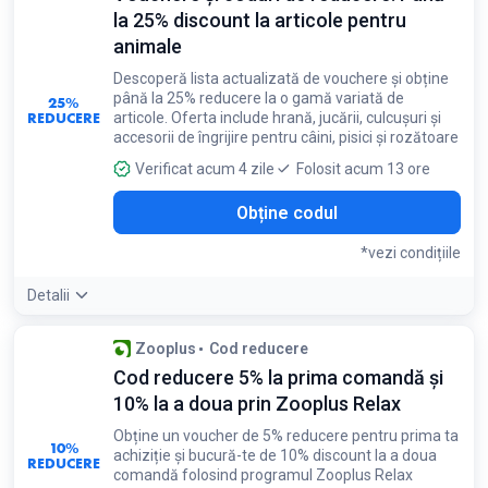
la 25% discount la articole pentru
animale
Descoperă lista actualizată de vouchere și obține
până la 25% reducere la o gamă variată de
25%
REDUCERE
articole. Oferta include hrană, jucării, culcușuri și
accesorii de îngrijire pentru câini, pisici și rozătoare
Verificat acum 4 zile
Folosit acum 13 ore
Obține codul
*vezi condițiile
Detalii
Condiții:
Zooplus
Cod reducere
Codurile promoționale sunt disponibile direct pe site-ul
Cod reducere 5% la prima comandă și
partenerului
10% la a doua prin Zooplus Relax
Obține un voucher de 5% reducere pentru prima ta
10%
achiziție și bucură-te de 10% discount la a doua
REDUCERE
comandă folosind programul Zooplus Relax