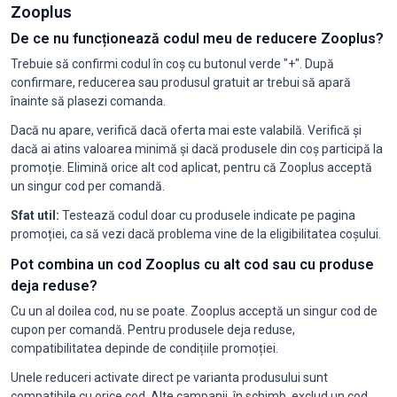
Zooplus
De ce nu funcționează codul meu de reducere Zooplus?
Trebuie să confirmi codul în coș cu butonul verde "+". După
confirmare, reducerea sau produsul gratuit ar trebui să apară
înainte să plasezi comanda.
Dacă nu apare, verifică dacă oferta mai este valabilă. Verifică și
dacă ai atins valoarea minimă și dacă produsele din coș participă la
promoție. Elimină orice alt cod aplicat, pentru că Zooplus acceptă
un singur cod per comandă.
Sfat util:
Testează codul doar cu produsele indicate pe pagina
promoției, ca să vezi dacă problema vine de la eligibilitatea coșului.
Pot combina un cod Zooplus cu alt cod sau cu produse
deja reduse?
Cu un al doilea cod, nu se poate. Zooplus acceptă un singur cod de
cupon per comandă. Pentru produsele deja reduse,
compatibilitatea depinde de condițiile promoției.
Unele reduceri activate direct pe varianta produsului sunt
compatibile cu orice cod. Alte campanii, în schimb, exclud un cod