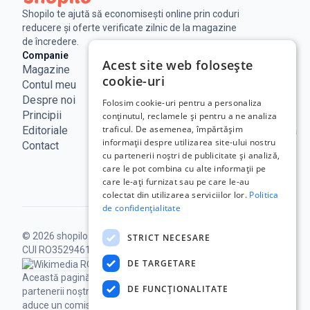
Shopilo te ajută să economisești online prin coduri
reducere și oferte verificate zilnic de la magazine
de încredere.
Companie
Legal
Linkuri utile
Acest site web folosește
Magazine
Notificare
Blog
cookie-uri
Contul meu
Legala
Curs BNR
Despre noi
Politica de
ANPC
Folosim cookie-uri pentru a personaliza
Principii
confidențialitate
SAL - UE
conținutul, reclamele și pentru a ne analiza
traficul. De asemenea, împărtășim
Editoriale
Termeni de
ECC Romania
informații despre utilizarea site-ului nostru
Contact
utilizare
ANCOM
cu partenerii noștri de publicitate și analiză,
Politica
care le pot combina cu alte informații pe
Cookie
care le-ați furnizat sau pe care le-au
colectat din utilizarea serviciilor lor.
Politica
de confidențialitate
© 2026 shopilo.ro.
Operat de DontPayFull SRL |
STRICT NECESARE
CUI RO35294618.
Toate drepturile rezervate.
DE TARGETARE
Această pagină poate conține linkuri către
DE FUNCŢIONALITATE
partenerii noștri, iar achizițiile prin acestea ne pot
aduce un comision, fără niciun cost suplimentar