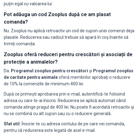
puțin egal cu valoarea lui.
Pot adăuga un cod Zooplus după ce am plasat
comanda?
Nu. Zooplus nu aplică retroactiv un cod de cupon unei comenzi deja
plasate. Reducerea sau cadoul trebuie să apară în coș înainte să
trimiți comanda.
Zooplus oferă reduceri pentru crescători și asociații de
protecție a animalelor?
Da.
Programul zooplus pentru crescători
și
Programul zooplus
de caritate pentru animale
oferă membrilor aprobați o reducere
de 10% la comenzile de minimum 400 lei.
După ce primești aprobarea prin e-mail, autentifică-te folosind
adresa cu care te-ai înscris. Reducerea se aplică automat când
comanda atinge pragul de 400 lei. Nu poate fi acordată retroactiv și
nu se combină cu alt cupon sau cu o reducere generală.
Sfat util:
Înscrie-te cu adresa contului de pe care vei comanda,
pentru că reducerea este legată de acel e-mail.