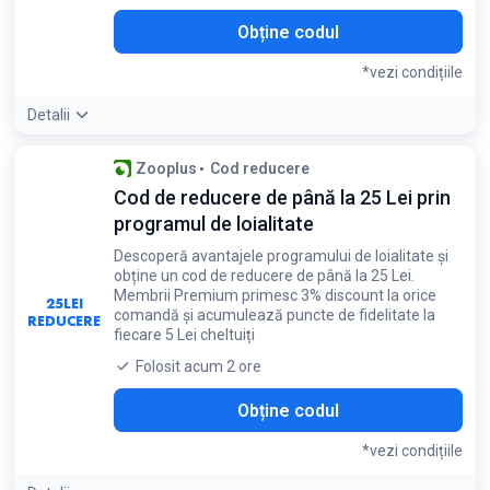
Obține codul
*vezi condițiile
Detalii
Condiții:
Zooplus
Cod reducere
Codul de reducere este disponibil direct pe site-ul
Cod de reducere de până la 25 Lei prin
magazinului
programul de loialitate
Descoperă avantajele programului de loialitate și
obține un cod de reducere de până la 25 Lei.
Membrii Premium primesc 3% discount la orice
25
LEI
comandă și acumulează puncte de fidelitate la
REDUCERE
fiecare 5 Lei cheltuiți
Folosit acum 2 ore
Obține codul
*vezi condițiile