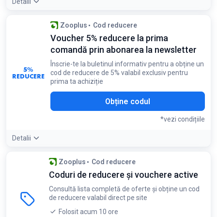
Detalii
Condiții:
Zooplus
Cod reducere
Codul se obține direct de pe site-ul magazinului
Voucher 5% reducere la prima
comandă prin abonarea la newsletter
Înscrie-te la buletinul informativ pentru a obține un
5%
cod de reducere de 5% valabil exclusiv pentru
REDUCERE
prima ta achiziție
Obține codul
*vezi condițiile
Detalii
Condiții:
Zooplus
Cod reducere
Se aplică exclusiv clienților noi la prima achiziție
Coduri de reducere și vouchere active
Consultă lista completă de oferte și obține un cod
de reducere valabil direct pe site
Folosit acum 10 ore