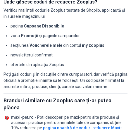
Unde găsesc coduri de reducere Zooplus?
Verifică mai întâi codurile Zooplus testate de Shopilo, apoi caută și
în sursele magazinului:
pagina
Cupoane Disponibile
zona
Promoții
și paginile campaniilor
secțiunea
Voucherele mele
din contul
my zooplus
newsletterul confirmat
ofertele din aplicația Zooplus
Poți găsi coduri și în discuțiile dintre cumpărători, dar verifică pagina
oficială a promoției înainte să le folosești. Un cod poate fi limitat la
anumite mărci, produse, clienți, canale sau valori minime.
Branduri similare cu Zooplus care ți-ar putea
plăcea
maxi-pet.ro -
Poți descoperi pe maxi-pet.ro alte produse și
accesorii practice pentru animalele tale de companie;
obține
10% reducere pe
pagina noastră de coduri reducere Maxi-