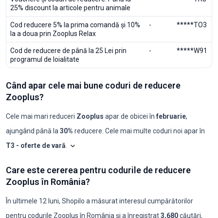
25% discount la articole pentru animale
Cod reducere 5% la prima comandă și 10%
-
*****TO3
la a doua prin Zooplus Relax
Cod de reducere de până la 25 Lei prin
-
*****W91
programul de loialitate
Când apar cele mai bune coduri de reducere
Zooplus?
Cele mai mari reduceri
Zooplus
apar de obicei în
februarie
,
ajungând până la
30%
reducere. Cele mai multe coduri noi apar în
T3 - oferte de vară
.
Shopilo triază constant ofertele
Zooplus
pentru a 
Care este cererea pentru codurile de reducere
Luna
Coduri noi
Reducere maximă
Reducere minimă
Coduri ≥50%
C
Zooplus în România?
2025-08
3
10%
5%
0
0
2025-09
3
15%
5%
0
0
2025-10
3
15%
5%
0
0
În ultimele 12 luni, Shopilo a măsurat interesul cumpărătorilor
2025-11
3
20%
10%
0
0
pentru codurile
Zooplus
în
România
și a înregistrat
3,680
căutări
,
2025-12
1
10%
10%
0
0