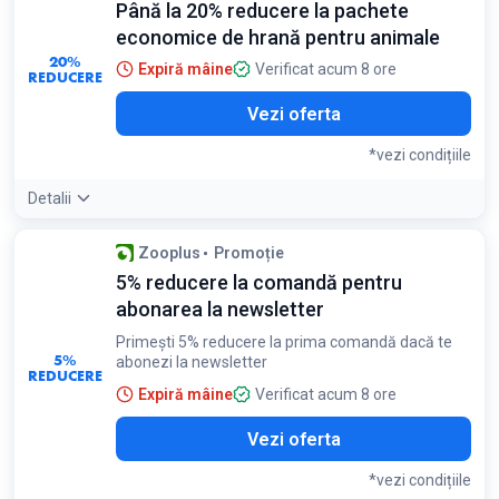
Până la 20% reducere la pachete
economice de hrană pentru animale
20%
Expiră mâine
Verificat acum 8 ore
REDUCERE
Vezi oferta
*vezi condițiile
Detalii
Condiții:
Zooplus
Promoție
Reducerea se aplică doar la pachetele economice de hrană
5% reducere la comandă pentru
pentru animale
abonarea la newsletter
Primești 5% reducere la prima comandă dacă te
5%
abonezi la newsletter
REDUCERE
Expiră mâine
Verificat acum 8 ore
Vezi oferta
*vezi condițiile