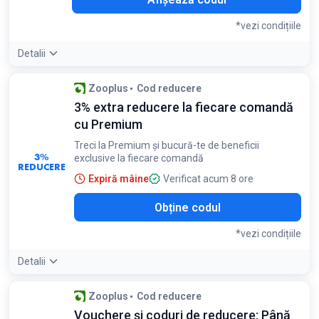
*vezi condițiile
Detalii
Condiții:
Zooplus
Cod reducere
Valabil pentru prima comandă în aplicația Zooplus cu o
3% extra reducere la fiecare comandă
comandă minimă de 224 lei
cu Premium
Treci la Premium și bucură-te de beneficii
3%
exclusive la fiecare comandă
REDUCERE
Expiră mâine
Verificat acum 8 ore
Obține codul
*vezi condițiile
Detalii
Condiții:
Zooplus
Cod reducere
Valabil doar pentru membrii Zooplus Club Premium
Vouchere și coduri de reducere: Până