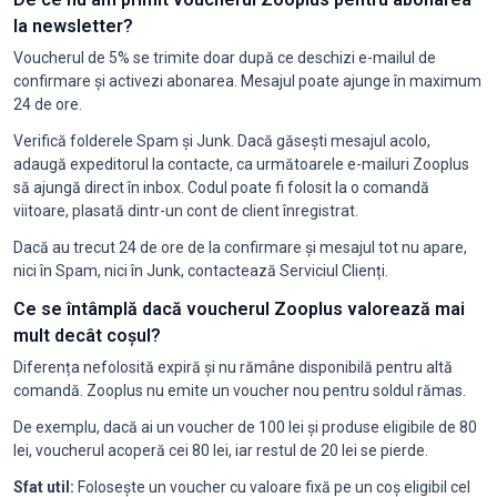
la newsletter?
Voucherul de 5% se trimite doar după ce deschizi e-mailul de
confirmare și activezi abonarea. Mesajul poate ajunge în maximum
24 de ore.
Verifică folderele Spam și Junk. Dacă găsești mesajul acolo,
adaugă expeditorul la contacte, ca următoarele e-mailuri Zooplus
să ajungă direct în inbox. Codul poate fi folosit la o comandă
viitoare, plasată dintr-un cont de client înregistrat.
Dacă au trecut 24 de ore de la confirmare și mesajul tot nu apare,
nici în Spam, nici în Junk, contactează Serviciul Clienți.
Ce se întâmplă dacă voucherul Zooplus valorează mai
mult decât coșul?
Diferența nefolosită expiră și nu rămâne disponibilă pentru altă
comandă. Zooplus nu emite un voucher nou pentru soldul rămas.
De exemplu, dacă ai un voucher de 100 lei și produse eligibile de 80
lei, voucherul acoperă cei 80 lei, iar restul de 20 lei se pierde.
Sfat util:
Folosește un voucher cu valoare fixă pe un coș eligibil cel