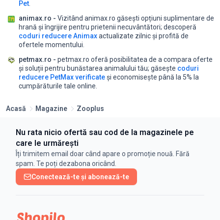
Pet
.
animax.ro -
Vizitând animax.ro găsești opțiuni suplimentare de
hrană și îngrijire pentru prietenii necuvântători;
descoperă
coduri reducere Animax
actualizate zilnic și profită de
ofertele momentului.
petmax.ro -
petmax.ro oferă posibilitatea de a compara oferte
și soluții pentru bunăstarea animalului tău;
găsește
coduri
reducere PetMax verificate
și economisește până la 5% la
cumpărăturile tale online.
Acasă
Magazine
Zooplus
Nu rata nicio ofertă sau cod de la magazinele pe
care le urmărești
Îți trimitem email doar când apare o promoție nouă. Fără
spam. Te poți dezabona oricând.
Conectează-te și abonează-te