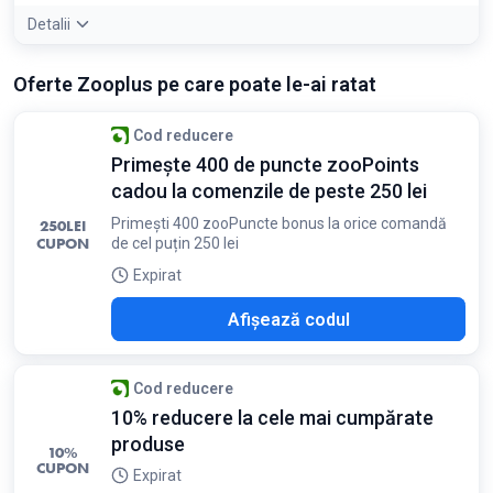
Detalii
Condiții:
Oferte Zooplus pe care poate le-ai ratat
Reducerea se aplică la prima comandă după abonarea la
newsletter
Cod reducere
Primește 400 de puncte zooPoints
cadou la comenzile de peste 250 lei
Primești 400 zooPuncte bonus la orice comandă
250
LEI
CUPON
de cel puțin 250 lei
Expirat
CTE
Afișează codul
Cod reducere
10% reducere la cele mai cumpărate
produse
10%
CUPON
Expirat