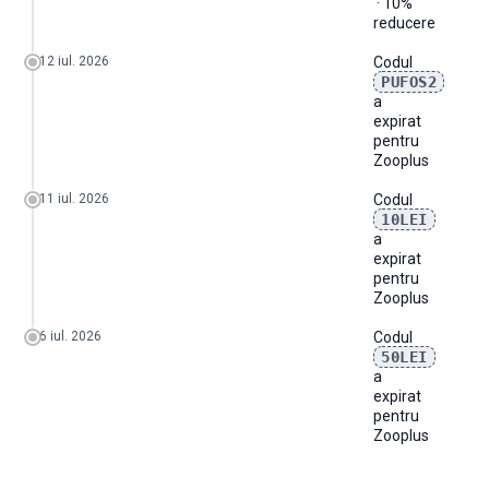
· 10%
reducere
12 iul. 2026
Codul
PUFOS2
a
expirat
pentru
Zooplus
11 iul. 2026
Codul
10LEI
a
expirat
pentru
Zooplus
6 iul. 2026
Codul
50LEI
a
expirat
pentru
Zooplus