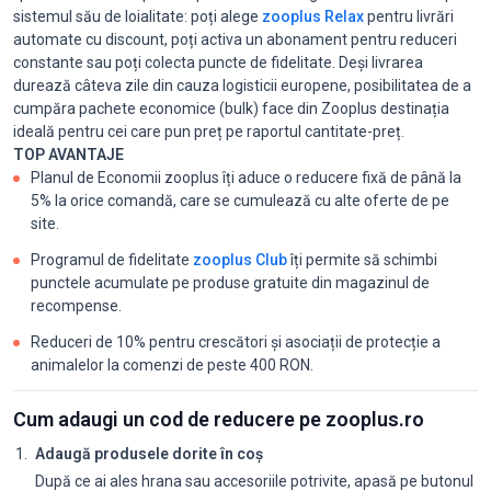
sistemul său de loialitate: poți alege
zooplus Relax
pentru livrări
automate cu discount, poți activa un abonament pentru reduceri
constante sau poți colecta puncte de fidelitate. Deși livrarea
durează câteva zile din cauza logisticii europene, posibilitatea de a
cumpăra pachete economice (bulk) face din Zooplus destinația
ideală pentru cei care pun preț pe raportul cantitate-preț.
TOP AVANTAJE
Planul de Economii zooplus îți aduce o reducere fixă de până la
5% la orice comandă, care se cumulează cu alte oferte de pe
site.
Programul de fidelitate
zooplus Club
îți permite să schimbi
punctele acumulate pe produse gratuite din magazinul de
recompense.
Reduceri de 10% pentru crescători și asociații de protecție a
animalelor la comenzi de peste 400 RON.
Cum adaugi un cod de reducere pe zooplus.ro
Adaugă produsele dorite în coș
După ce ai ales hrana sau accesoriile potrivite, apasă pe butonul