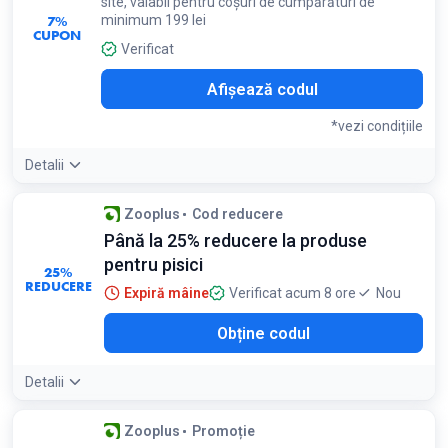
site, valabil pentru coșuri de cumpărături de
7%
minimum 199 lei
CUPON
Verificat
T-7
Afișează codul
*vezi condițiile
Detalii
Condiții:
Zooplus
Cod reducere
Ofertă exclusivă pentru clienții noi. Se aplică la comenzi de
Până la 25% reducere la produse
peste 199 lei
pentru pisici
25%
REDUCERE
Expiră mâine
Verificat acum 8 ore
Nou
Obține codul
Detalii
Zooplus
Promoție