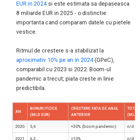
EUR in 2024
si este estimata sa depaseasca
8 miliarde EUR in 2025 - o distinctie
importanta cand comparam datele cu pietele
vestice.
Ritmul de crestere s-a stabilizat la
aproximativ 10% pe an in 2024
(GPeC),
comparabil cu 2023 si 2022. Boom-ul
pandemic a trecut; piata creste in linie
predictibila.
BUNURI FIZICE
CRESTERE FATA DE ANUL
TOTAL 
AN
(MLD EUR)
ANTERIOR
(MLD 
2020
5,6
+30% (boom pandemic)
n/d
2021
6,2
+10%
n/d