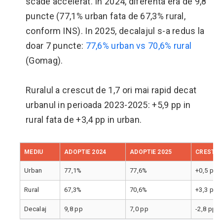
scade accelerat. In 2024, diferenta era de 9,8
puncte (77,1% urban fata de 67,3% rural,
conform INS). In 2025, decalajul s-a redus la
doar 7 puncte:
77,6% urban vs 70,6% rural
(Gomag).
Ruralul a crescut de 1,7 ori mai rapid decat
urbanul in perioada 2023-2025: +5,9 pp in
rural fata de +3,4 pp in urban.
MEDIU
ADOPTIE 2024
ADOPTIE 2025
CRESTER
Urban
77,1%
77,6%
+0,5 pp
Rural
67,3%
70,6%
+3,3 pp
Decalaj
9,8 pp
7,0 pp
-2,8 pp