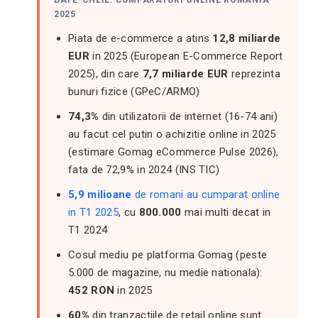
DATE-CHEIE: CUMPARATURI ONLINE ROMANIA
2025
Piata de e-commerce a atins
12,8 miliarde
EUR
in 2025 (European E-Commerce Report
2025), din care
7,7 miliarde EUR
reprezinta
bunuri fizice (GPeC/ARMO)
74,3%
din utilizatorii de internet (16-74 ani)
au facut cel putin o achizitie online in 2025
(estimare Gomag eCommerce Pulse 2026),
fata de 72,9% in 2024 (INS TIC)
5,9 milioane
de romani au cumparat online
in T1 2025
, cu
800.000
mai multi decat in
T1 2024
Cosul mediu pe platforma Gomag (peste
5.000 de magazine, nu medie nationala):
452 RON
in 2025
60%
din tranzactiile de retail online sunt