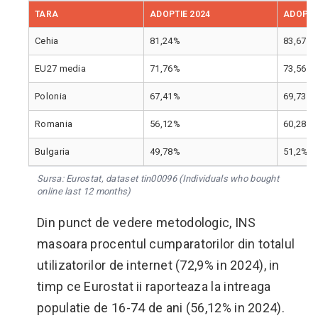
TARA
ADOPTIE 2024
ADOPTI
Cehia
81,24%
83,67%
EU27 media
71,76%
73,56%
Polonia
67,41%
69,73%
Romania
56,12%
60,28%
Bulgaria
49,78%
51,2%
Sursa: Eurostat, dataset tin00096 (Individuals who bought
online last 12 months)
Din punct de vedere metodologic, INS
masoara procentul cumparatorilor din totalul
utilizatorilor de internet (72,9% in 2024), in
timp ce Eurostat ii raporteaza la intreaga
populatie de 16-74 de ani (56,12% in 2024).