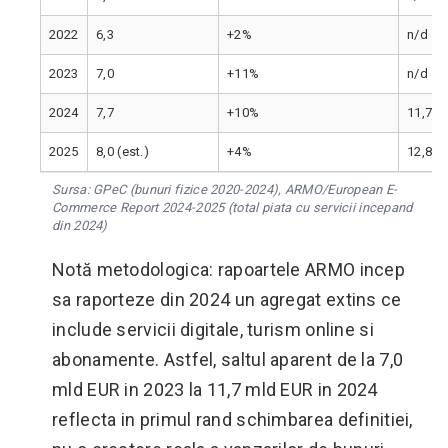
2022
6,3
+2%
n/d
2023
7,0
+11%
n/d
2024
7,7
+10%
11,7
2025
8,0 (est.)
+4%
12,8
Sursa: GPeC (bunuri fizice 2020-2024), ARMO/European E-
Commerce Report 2024-2025 (total piata cu servicii incepand
din 2024)
Notă metodologica: rapoartele ARMO incep
sa raporteze din 2024 un agregat extins ce
include servicii digitale, turism online si
abonamente. Astfel, saltul aparent de la 7,0
mld EUR in 2023 la 11,7 mld EUR in 2024
reflecta in primul rand schimbarea definitiei,