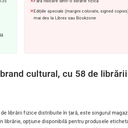
(135
✕
Fără ridicare dintr-o librărie fizică
✕
Edițiile speciale (margini colorate, signed copies
mai des la Librex sau Bookzone
dă
brand cultural, cu 58 de librării
de librării fizice distribuite în țară, este singurul magaz
 din librărie, opțiune disponibilă pentru produsele etichet