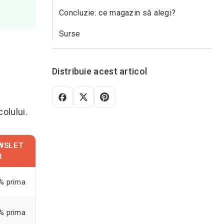
Concluzie: ce magazin să alegi?
Surse
Distribuie acest articol
colului.
WSLET
R
% prima
% prima