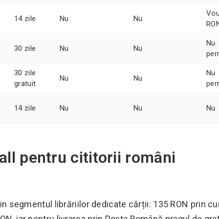
Vou
14 zile
Nu
Nu
RO
Nu
30 zile
Nu
Nu
per
30 zile
Nu
Nu
Nu
gratuit
per
14 zile
Nu
Nu
Nu
all pentru cititorii români
din segmentul librăriilor dedicate cărții: 135 RON prin cu
RON, iar pentru livrarea prin Poșta Română pragul de gra