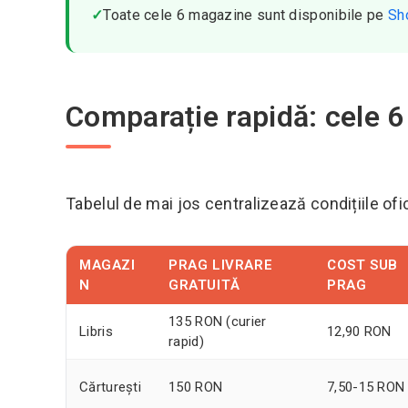
✓
Toate cele 6 magazine sunt disponibile pe
Sh
Comparație rapidă: cele 6 l
Tabelul de mai jos centralizează condițiile ofic
MAGAZI
PRAG LIVRARE
COST SUB
N
GRATUITĂ
PRAG
135 RON (curier
Libris
12,90 RON
rapid)
Cărturești
150 RON
7,50-15 RON