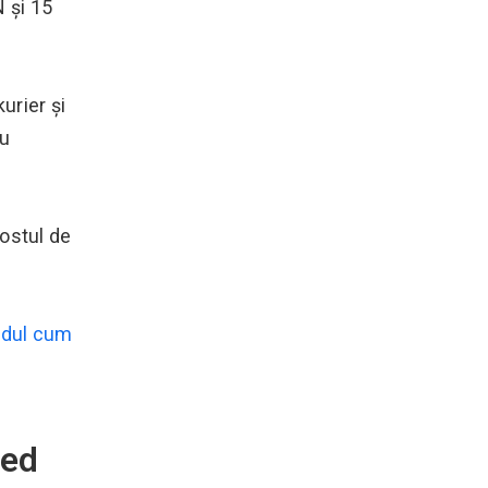
N și 15
urier și
ru
costul de
idul cum
yed