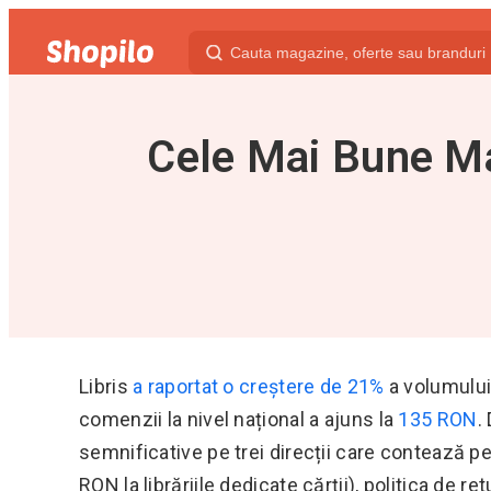
Cele Mai Bune Ma
Libris
a raportat o creștere de 21%
a volumului 
comenzii la nivel național a ajuns la
135 RON
.
semnificative pe trei direcții care contează pen
RON la librăriile dedicate cărții), politica de r