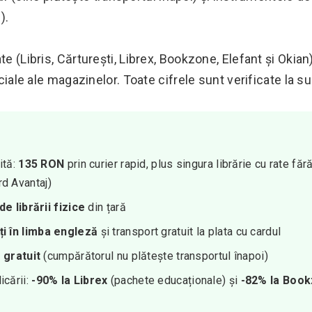
).
te (Libris, Cărturești, Librex, Bookzone, Elefant și Okia
iciale ale magazinelor. Toate cifrele sunt verificate la su
ită:
135 RON
prin curier rapid, plus singura librărie cu rate făr
d Avantaj)
de librării fizice
din țară
ți în limba engleză
și transport gratuit la plata cu cardul
 gratuit
(cumpărătorul nu plătește transportul înapoi)
icării:
-90% la Librex
(pachete educaționale) și
-82% la Boo