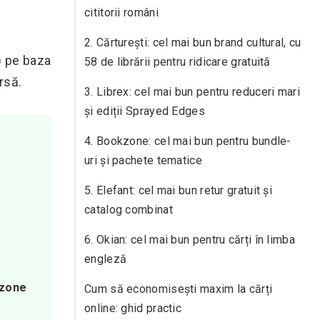
cititorii români
2. Cărturești: cel mai bun brand cultural, cu
n) pe baza
58 de librării pentru ridicare gratuită
rsă.
3. Librex: cel mai bun pentru reduceri mari
și ediții Sprayed Edges
4. Bookzone: cel mai bun pentru bundle-
uri și pachete tematice
ă
5. Elefant: cel mai bun retur gratuit și
catalog combinat
6. Okian: cel mai bun pentru cărți în limba
engleză
kzone
Cum să economisești maxim la cărți
online: ghid practic