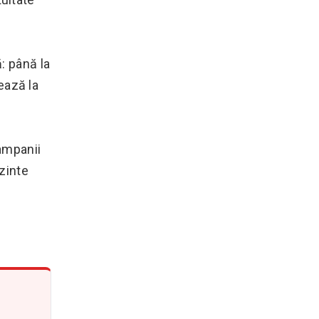
: până la
ează la
ampanii
ezinte