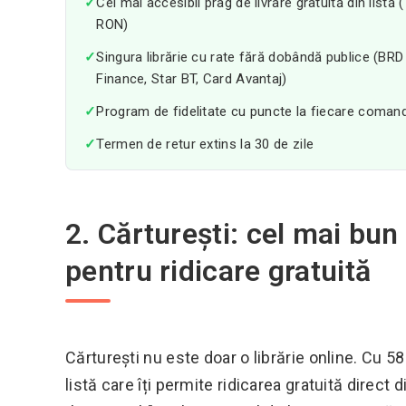
✓
Cel mai accesibil prag de livrare gratuită din listă 
RON)
✓
Singura librărie cu rate fără dobândă publice (BRD
Finance, Star BT, Card Avantaj)
✓
Program de fidelitate cu puncte la fiecare coman
✓
Termen de retur extins la 30 de zile
2. Cărturești: cel mai bun 
pentru ridicare gratuită
Cărturești nu este doar o librărie online. Cu 58 
listă care îți permite ridicarea gratuită direct