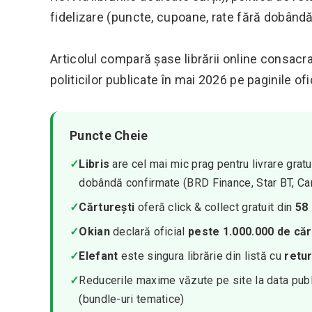
fidelizare (puncte, cupoane, rate fără dobândă
Articolul compară șase librării online consacra
politicilor publicate în mai 2026 pe paginile of
Puncte Cheie
✓
Libris
are cel mai mic prag pentru livrare gratu
dobândă confirmate (BRD Finance, Star BT, Car
✓
Cărturești
oferă click & collect gratuit din
58 
✓
Okian
declară oficial
peste 1.000.000 de căr
✓
Elefant
este singura librărie din listă cu
retur
✓
Reducerile maxime văzute pe site la data publ
(bundle-uri tematice)