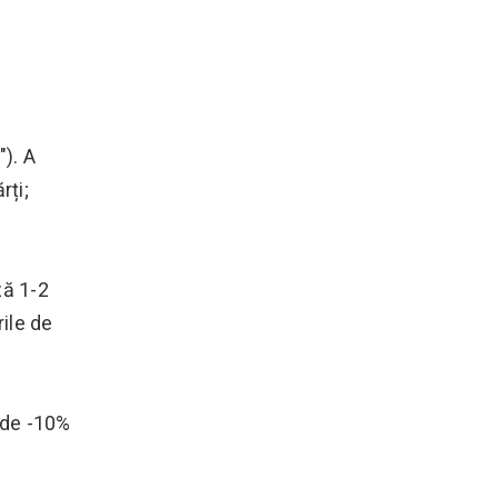
). A
rți;
ză 1-2
rile de
 de -10%