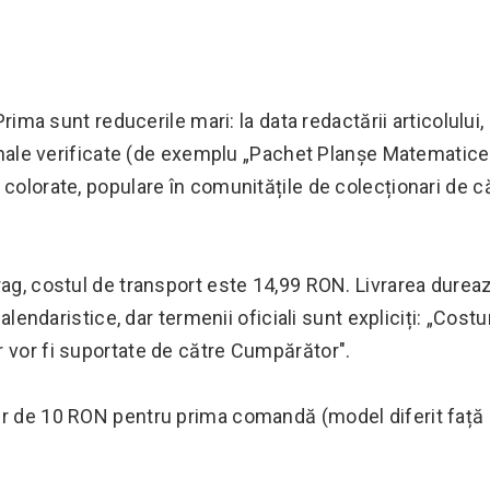
Prima sunt reducerile mari: la data redactării articolului,
ale verificate (de exemplu „Pachet Planșe Matematice"
colorate, populare în comunitățile de colecționari de că
rag, costul de transport este 14,99 RON. Livrarea durea
alendaristice, dar termenii oficiali sunt expliciți: „Costu
r vor fi suportate de către Cumpărător".
her de 10 RON pentru prima comandă (model diferit față