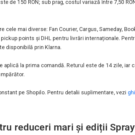
ă este de 150 RON; sub prag, costul variază între 7,50 RO
ntre cele mai diverse: Fan Courier, Cargus, Sameday, Book
 pickup points și DHL pentru livrări internaționale. Pent
e disponibilă prin Klarna.
aplică la prima comandă. Returul este de 14 zile, iar 
umpărător.
nstant pe Shopilo. Pentru detalii suplimentare, vezi
gh
tru reduceri mari și ediții Spra