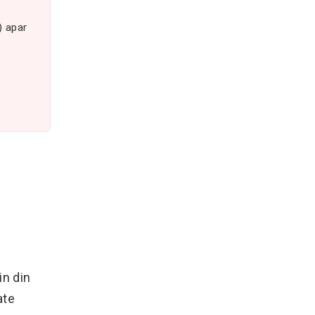
) apar
in din
ate