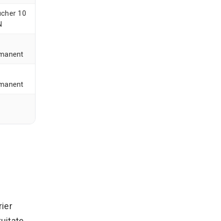
cher 10
N
manent
manent
rier
tuitate