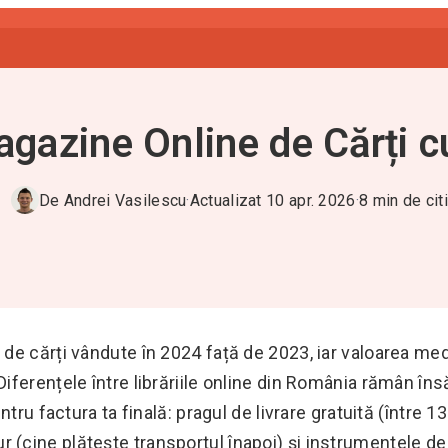
gazine Online de Cărți c
De
Andrei Vasilescu
·
Actualizat
10 apr. 2026
·
8
min de citi
de cărți vândute în 2024 față de 2023, iar valoarea med
 Diferențele între librăriile online din România rămân îns
tru factura ta finală: pragul de livrare gratuită (între 1
etur (cine plătește transportul înapoi) și instrumentele de