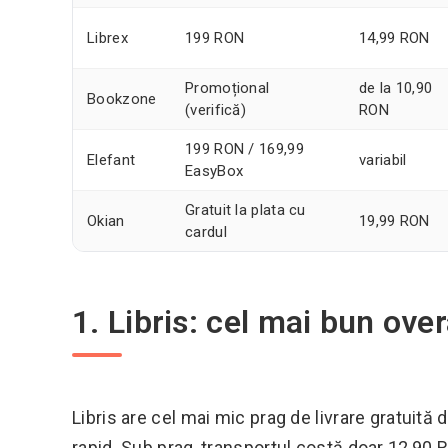
Librex
199 RON
14,99 RON
Promoțional
de la 10,90
Bookzone
(verifică)
RON
199 RON / 169,99
Elefant
variabil
EasyBox
Gratuit la plata cu
Okian
19,99 RON
cardul
1. Libris: cel mai bun over
Libris are cel mai mic prag de livrare gratuită 
rapid. Sub prag, transportul costă doar 12,90 