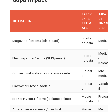
dupa impact
FRECV
IMPA
ENTA
CT
TIP FRAUDA
ESTIM
FINAN
ATA
CIAR
Foarte
Magazine-fantoma (plata card)
Mediu
ridicata
Mediu
Foarte
Phishing curier/banca (SMS/email)
-
ridicata
ridicat
Ridicat
Mic-
Comenzi nelivrate site-uri cross-border
a
mediu
Ridicat
Variab
Escrocherii retele sociale
a
il
Medie-
Ridica
Broker investitii fictive (reclame online)
ridicata
t
Abonamente ascunse / free trial
Medie
Mic