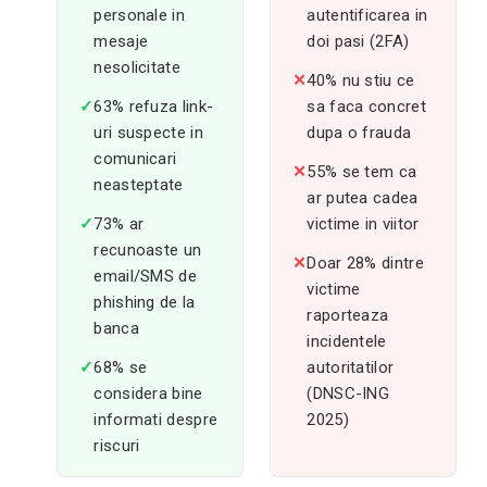
personale in
autentificarea in
mesaje
doi pasi (2FA)
nesolicitate
✕
40% nu stiu ce
✓
63% refuza link-
sa faca concret
uri suspecte in
dupa o frauda
comunicari
✕
55% se tem ca
neasteptate
ar putea cadea
✓
73% ar
victime in viitor
recunoaste un
✕
Doar 28% dintre
email/SMS de
victime
phishing de la
raporteaza
banca
incidentele
✓
68% se
autoritatilor
considera bine
(DNSC-ING
informati despre
2025)
riscuri