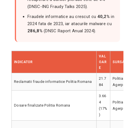
(DNSC-ING Fraudy Talks 2025).
Fraudele informatice au crescut cu
40,2%
in
2024 fata de 2023, iar atacurile malware cu
286,8%
(DNSC Raport Anual 2024).
VAL
INDICATOR
OAR
SURSA
E
21.7
Politia 
Reclamatii fraude informatice Politia Romana
84
Agerpre
3.66
4
Politia 
Dosare finalizate Politia Romana
(17%
Agerpre
)