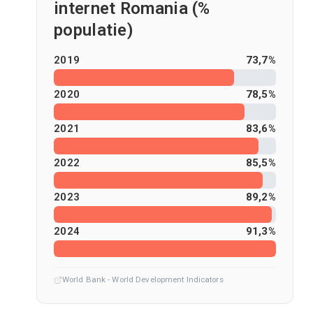
internet Romania (%
populatie)
2019
73,7%
2020
78,5%
2021
83,6%
2022
85,5%
2023
89,2%
2024
91,3%
World Bank - World Development Indicators