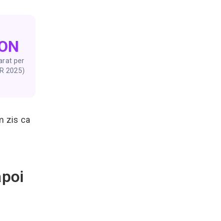
RON
arat per
R 2025)
m zis ca
apoi