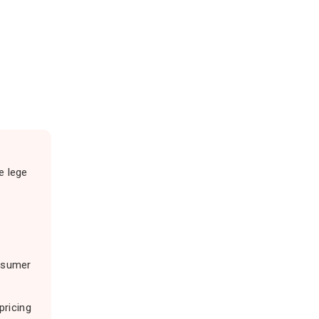
e lege
onsumer
pricing