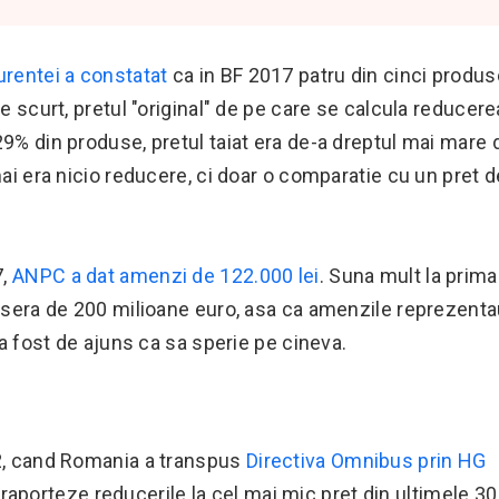
urentei a constatat
ca in BF 2017 patru din cinci produs
Pe scurt, pretul "original" de pe care se calcula reducer
29% din produse, pretul taiat era de-a dreptul mai mare 
mai era nicio reducere, ci doar o comparatie cu un pret d
7,
ANPC a dat amenzi de 122.000 lei
. Suna mult la prima
risera de 200 milioane euro, asa ca amenzile reprezent
-a fost de ajuns ca sa sperie pe cineva.
22, cand Romania a transpus
Directiva Omnibus prin HG
raporteze reducerile la cel mai mic pret din ultimele 30 