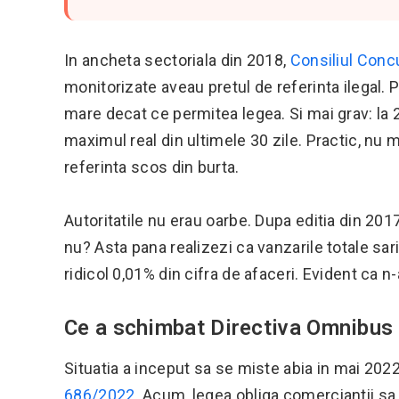
In ancheta sectoriala din 2018,
Consiliul Conc
monitorizate aveau pretul de referinta ilegal. 
mare decat ce permitea legea. Si mai grav: la 
maximul real din ultimele 30 zile. Practic, nu 
referinta scos din burta.
Autoritatile nu erau oarbe. Dupa editia din 201
nu? Asta pana realizezi ca vanzarile totale sa
ridicol 0,01% din cifra de afaceri. Evident ca n
Ce a schimbat Directiva Omnibus
Situatia a inceput sa se miste abia in mai 20
686/2022
. Acum, legea obliga comerciantii sa 