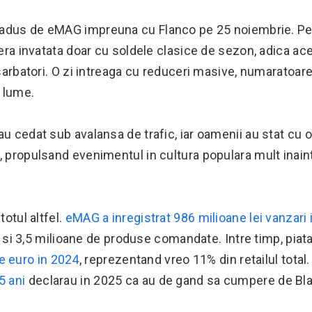
d adus de eMAG impreuna cu Flanco pe 25 noiembrie. Pe
 era invatata doar cu soldele clasice de sezon, adica ac
 sarbatori. O zi intreaga cu reduceri masive, numaratoar
a lume.
u cedat sub avalansa de trafic, iar oamenii au stat cu o
, propulsand evenimentul in cultura populara mult inain
totul altfel.
eMAG a inregistrat 986 milioane lei vanzari
ti si 3,5 milioane de produse comandate. Intre timp, piat
e euro in 2024
, reprezentand vreo 11% din retailul total
5 ani
declarau in 2025 ca au de gand sa cumpere de Bl