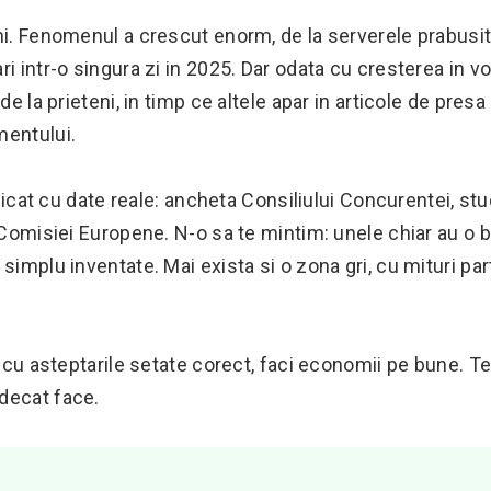
ni. Fenomenul a crescut enorm, de la serverele prabusit
i intr-o singura zi in 2025. Dar odata cu cresterea in v
de la prieteni, in timp ce altele apar in articole de presa
mentului.
ificat cu date reale: ancheta Consiliului Concurentei, stu
e Comisiei Europene. N-o sa te mintim: unele chiar au o 
simplu inventate. Mai exista si o zona gri, cu mituri part
y cu asteptarile setate corect, faci economii pe bune. Te
decat face.