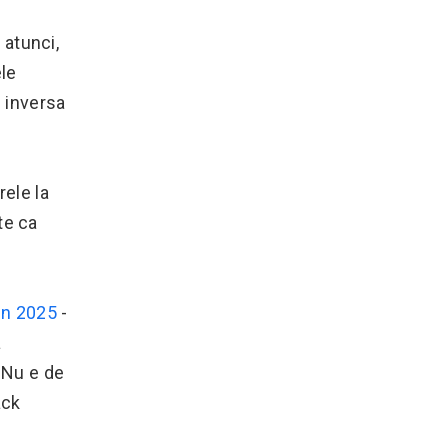
 atunci,
ele
e inversa
rele la
te ca
 in 2025
-
a
. Nu e de
ack