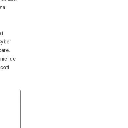
una
si
Cyber
oare.
nici de
scoti