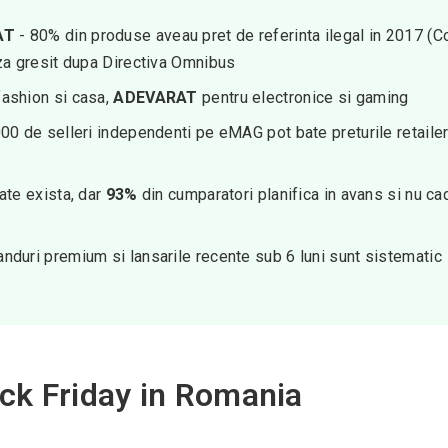
AT
- 80% din produse aveau pret de referinta ilegal in 2017 (Co
za gresit dupa Directiva Omnibus
fashion si casa,
ADEVARAT
pentru electronice si gaming
00 de selleri independenti pe eMAG pot bate preturile retailer
tate exista, dar
93%
din cumparatori planifica in avans si nu cad
anduri premium si lansarile recente sub 6 luni sunt sistematic
ack Friday in Romania