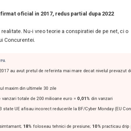
rmat oficial in 2017, redus partial dupa 2022
ealitate. Nu-i vreo teorie a conspiratiei de pe net, ci o
lui Concurentei.
UPA
017 au avut pretul de referinta mai mare decat nivelul prevazut d
ul maxim din ultimele 30 zile
vanzari totale de 200 milioane euro =
0,01%
din vanzari
n 23 state UE afisau incorect reducerile la BF/Cyber Monday (EU C
nsimtamant;
18%
foloseau tehnici de presiune;
10%
practicau drip 