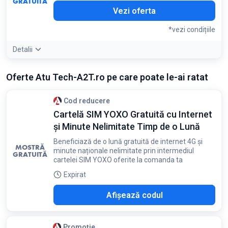
GRATUITĂ
Vezi oferta
*vezi condițiile
Detalii
Detaliile ofertei:
Foloseste codul HAIPEYOXO850 in
Oferte Atu Tech-A2T.ro pe care poate le-ai ratat
aplicatia YOXO dupa ce achizitionezi o camera Safer pentru
a beneficia de gratuitate
Condiții:
Cod reducere
Disponibil la achizitia oricarei camere Safer impreuna cu o
Cartelă SIM YOXO Gratuită cu Internet
cartela SIM Yoxo
și Minute Nelimitate Timp de o Lună
Beneficiază de o lună gratuită de internet 4G și
MOSTRĂ
minute naționale nelimitate prin intermediul
GRATUITĂ
cartelei SIM YOXO oferite la comanda ta
Expirat
850
Afișează codul
Promoție