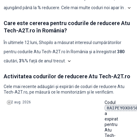
ajungând până la
%
reducere. Cele mai multe coduri noi apar în
.
Shopi
Atu Tech-A2T.ro: coduri 
Care este cererea pentru codurile de reducere Atu
Luna
Coduri noi
Reducere maximă
Reducere minimă
Coduri ≥50%
C
Tech-A2T.ro în România?
2025-08
0
-
-
0
0
2025-09
0
-
-
0
0
2025-10
0
-
-
0
0
În ultimele 12 luni, Shopilo a măsurat interesul cumpărătorilor
2025-11
0
-
-
0
0
pentru codurile
Atu Tech-A2T.ro
în
România
și a înregistrat
380
2025-12
0
-
-
0
0
2026-01
0
-
-
0
0
Graficul arată analiza noastră lunară
căutări
,
3%
% față de anul trecut
.
2026-02
0
-
-
0
0
2026-03
0
-
-
0
0
Care este cererea pentru codurile de reducere Atu Tech-A2T.ro în R
2026-04
0
-
-
0
0
Activitatea codurilor de reducere Atu Tech-A2T.ro
an
ian.
feb.
mar.
apr.
mai
iun.
iul.
aug.
sept.
oct.
nov.
2026-05
0
-
-
0
0
2024
0
0
40
20
20
20
40
20
40
30
30
2026-06
0
-
-
0
0
Cele mai recente adăugări și expirări de coduri de reducere Atu
2025
40
40
30
40
30
20
30
30
20
30
40
2026-07
0
-
-
0
0
Tech-A2T.ro, pe măsură ce le monitorizăm și le verificăm.
2026
40
30
40
40
30
20
30
30
20
-
-
2026-08
0
-
-
0
0
2 aug. 2026
Codul
HAIPEYOXO85
a
expirat
pentru
Atu
Tech-