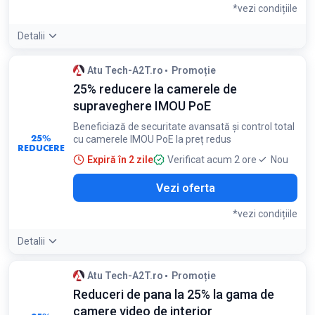
*vezi condițiile
Detalii
Condiții:
Atu Tech-A2T.ro
Promoție
Promoție valabilă în limita stocului disponibil
25% reducere la camerele de
supraveghere IMOU PoE
Beneficiază de securitate avansată și control total
25%
cu camerele IMOU PoE la preț redus
REDUCERE
Expiră în 2 zile
Verificat acum 2 ore
Nou
Vezi oferta
*vezi condițiile
Detalii
Condiții:
Atu Tech-A2T.ro
Promoție
Promoția este valabilă în limita stocului
Reduceri de pana la 25% la gama de
camere video de interior