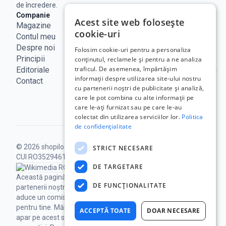
de încredere.
Companie
Legal
Linkuri utile
Acest site web folosește
Magazine
Notificare
Blog
cookie-uri
Contul meu
Legala
Curs BNR
Despre noi
Politica de
ANPC
Folosim cookie-uri pentru a personaliza
Principii
confidențialitate
SAL - UE
conținutul, reclamele și pentru a ne analiza
traficul. De asemenea, împărtășim
Editoriale
Termeni de
ECC Romania
informații despre utilizarea site-ului nostru
Contact
utilizare
ANCOM
cu partenerii noștri de publicitate și analiză,
Politica
care le pot combina cu alte informații pe
Cookie
care le-ați furnizat sau pe care le-au
colectat din utilizarea serviciilor lor.
Politica
de confidențialitate
© 2026 shopilo.ro.
Operat de DontPayFull SRL |
STRICT NECESARE
CUI RO35294618.
Toate drepturile rezervate.
DE TARGETARE
Această pagină poate conține linkuri către
DE FUNCŢIONALITATE
partenerii noștri, iar achizițiile prin acestea ne pot
aduce un comision, fără niciun cost suplimentar
pentru tine.
Mărcile comerciale ale terților care
ACCEPTĂ TOATE
DOAR NECESARE
apar pe acest site sunt proprietatea deținătorilor