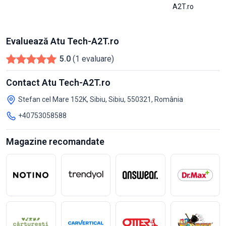
A2T.ro
Evaluează Atu Tech-A2T.ro
5.0
(1 evaluare)
Contact Atu Tech-A2T.ro
Stefan cel Mare 152K, Sibiu, Sibiu, 550321, România
+40753058588
Magazine recomandate