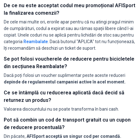
De ce nu este acceptat codul meu promoțional AFISport
la finalizarea comenzii?
De cele mai multe ori, erorile apar pentru că nu atingi pragul minim
de cumpărături, codul a expirat sau au rămas spații libere când l-ai
copiat. Unele coduri nu se aplică pentru lichidări de stoc sau pentru
categoria
Reambalate
. Dacă butonul "APLICA" tot nu funcționează,
îți recomandăm să deschizi un ticket de suport.
Se pot folosi voucherele de reducere pentru bicicletele
din secțiunea Reambalate?
Dacă poți folosi un voucher suplimentar peste aceste reduceri
depinde de regulamentul campaniei active în acel moment.
Ce se întâmplă cu reducerea aplicată dacă decid să
returnez un produs?
Valoarea discountului nu se poate transforma în bani cash.
Pot să combin un cod de transport gratuit cu un cupon
de reducere procentuală?
Din păcate,
AFISport acceptă un singur cod per comandă.