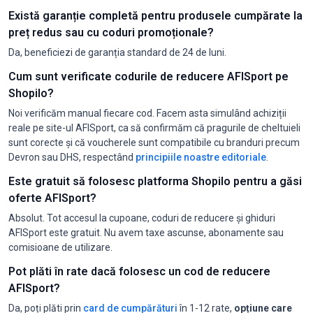
Există garanție completă pentru produsele cumpărate la
preț redus sau cu coduri promoționale?
Da, beneficiezi de garanția standard de 24 de luni.
Cum sunt verificate codurile de reducere AFISport pe
Shopilo?
Noi verificăm manual fiecare cod. Facem asta simulând achiziții
reale pe site-ul AFISport, ca să confirmăm că pragurile de cheltuieli
sunt corecte și că voucherele sunt compatibile cu branduri precum
Devron sau DHS, respectând
principiile noastre editoriale
.
Este gratuit să folosesc platforma Shopilo pentru a găsi
oferte AFISport?
Absolut. Tot accesul la cupoane, coduri de reducere și ghiduri
AFISport este gratuit. Nu avem taxe ascunse, abonamente sau
comisioane de utilizare.
Pot plăti în rate dacă folosesc un cod de reducere
AFISport?
Da, poți plăti prin
card de cumpărături
în 1-12 rate,
opțiune care