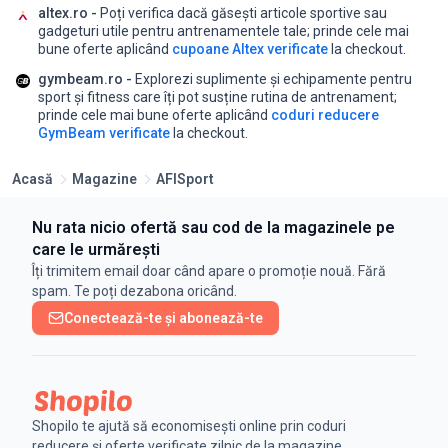
altex.ro -
Poți verifica dacă găsești articole sportive sau
gadgeturi utile pentru antrenamentele tale;
prinde cele mai
bune oferte aplicând
cupoane Altex verificate
la checkout.
gymbeam.ro -
Explorezi suplimente și echipamente pentru
sport și fitness care îți pot susține rutina de antrenament;
prinde cele mai bune oferte aplicând
coduri reducere
GymBeam verificate
la checkout.
Acasă
Magazine
AFISport
Nu rata nicio ofertă sau cod de la magazinele pe
care le urmărești
Îți trimitem email doar când apare o promoție nouă. Fără
spam. Te poți dezabona oricând.
Conectează-te și abonează-te
Shopilo te ajută să economisești online prin coduri
reducere și oferte verificate zilnic de la magazine