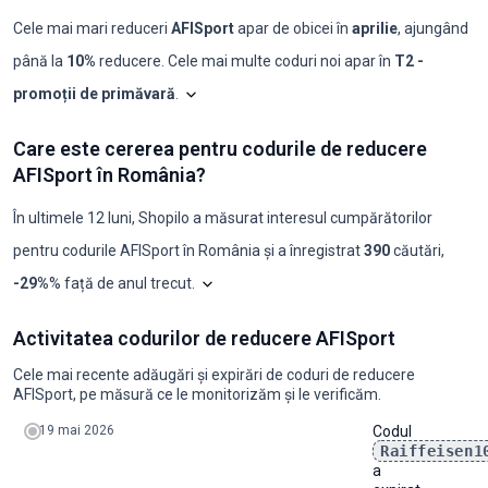
Cele mai mari reduceri
AFISport
apar de obicei în
aprilie
, ajungând
până la
10%
reducere. Cele mai multe coduri noi apar în
T2 -
promoții de primăvară
.
Shopilo triază constant ofertele
AFISport
pent
AFISport: coduri 
Care este cererea pentru codurile de reducere
Luna
Coduri noi
Reducere maximă
Reducere minimă
Coduri ≥50%
C
AFISport în România?
2025-08
0
-
-
0
0
2025-09
0
-
-
0
0
2025-10
0
-
-
0
0
În ultimele 12 luni, Shopilo a măsurat interesul cumpărătorilor
2025-11
0
-
-
0
0
pentru codurile
AFISport
în
România
și a înregistrat
390
căutări
,
2025-12
0
-
-
0
0
2026-01
0
-
-
0
0
Graficul arată analiza noastră lunară a cer
-29%
% față de anul trecut
.
2026-02
0
-
-
0
0
2026-03
0
-
-
0
0
Care este cererea pentru codurile de reducere AFISport în România?
2026-04
1
10%
10%
0
0
Activitatea codurilor de reducere AFISport
an
ian.
feb.
mar.
apr.
mai
iun.
iul.
aug.
sept.
oct.
nov.
dec.
2026-05
0
-
-
0
0
2024
30
40
70
50
90
50
40
50
30
40
30
30
2026-06
0
-
-
0
0
Cele mai recente adăugări și expirări de coduri de reducere
2025
40
30
70
50
40
50
30
50
40
10
30
10
2026-07
0
-
-
0
0
AFISport, pe măsură ce le monitorizăm și le verificăm.
2026
20
20
40
50
25
31
19
31
25
-
-
-
2026-08
0
-
-
0
0
19 mai 2026
Codul
Raiffeisen1
a