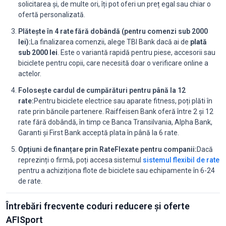
solicitarea și, de multe ori, îți pot oferi un preț egal sau chiar o
ofertă personalizată.
Plătește în 4 rate fără dobândă (pentru comenzi sub 2000
lei):
La finalizarea comenzii, alege TBI Bank dacă ai de
plată
sub 2000 lei
. Este o variantă rapidă pentru piese, accesorii sau
biciclete pentru copii, care necesită doar o verificare online a
actelor.
Folosește cardul de cumpărături pentru până la 12
rate:
Pentru biciclete electrice sau aparate fitness, poți plăti în
rate prin băncile partenere. Raiffeisen Bank oferă între 2 și 12
rate fără dobândă, în timp ce Banca Transilvania, Alpha Bank,
Garanti și First Bank acceptă plata în până la 6 rate.
Opțiuni de finanțare prin RateFlexate pentru companii:
Dacă
reprezinți o firmă, poți accesa sistemul
sistemul flexibil de rate
pentru a achiziționa flote de biciclete sau echipamente în 6-24
de rate.
Întrebări frecvente coduri reducere și oferte
AFISport