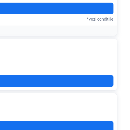
O50
*vezi condițiile
IT5