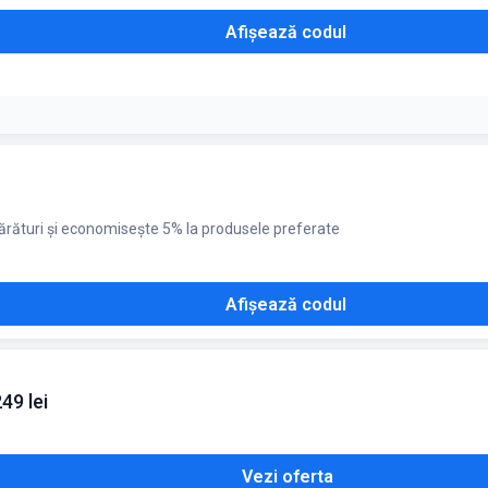
Afișează codul
0% se aplică automat la comenzi de minimum 249 lei. Stoc limitat
ărături și economisește 5% la produsele preferate
Afișează codul
49 lei
Vezi oferta