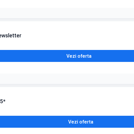
 10% se aplică automat la comenzi de minimum 249 lei. Stoc limitat
ewsletter
Vezi oferta
 de reducere pe adresa de e-mail
 5*
Vezi oferta