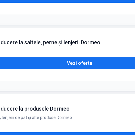
ei
ucere la saltele, perne și lenjerii Dormeo
Vezi oferta
tra la anumite produse
reducere la produsele Dormeo
, lenjerii de pat și alte produse Dormeo