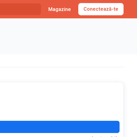
Conectează-te
Magazine
E30