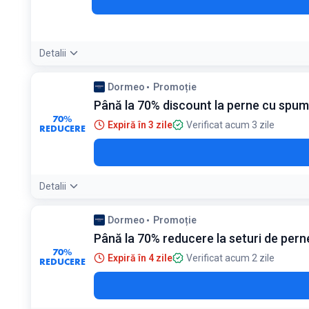
Detalii
Condiții:
Dormeo
Promoție
Valabil doar pentru comenzile de peste 249 lei
Până la 70% discount la perne cu spu
70%
Expiră în 3 zile
Verificat acum 3 zile
REDUCERE
Detalii
Dormeo
Promoție
Până la 70% reducere la seturi de pern
70%
Expiră în 4 zile
Verificat acum 2 zile
REDUCERE