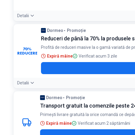
Detalii
Condiții:
Dormeo
Promoție
Se aplică automat la comenzile de minimum 299 lei
Reduceri de până la 70% la produsele 
Profită de reduceri masive la o gamă variată de
70%
REDUCERE
Expiră mâine
Verificat acum 3 zile
Detalii
Dormeo
Promoție
Transport gratuit la comenzile peste 24
Primești livrare gratuită la orice comandă ce depă
Expiră mâine
Verificat acum 2 săptămâni