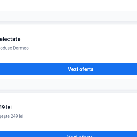
selectate
 produse Dormeo
Vezi oferta
9 lei
șește 249 lei