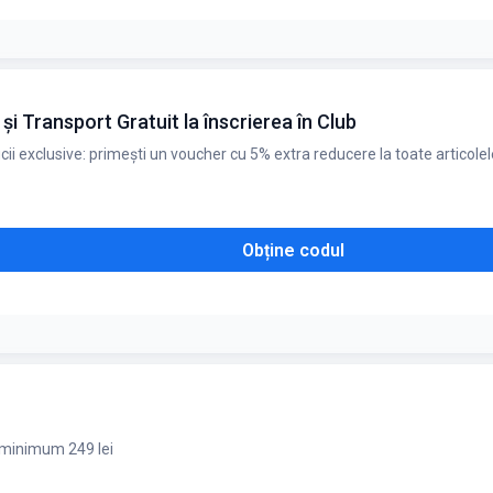
gratuita la inrolare
i Transport Gratuit la înscrierea în Club
i exclusive: primești un voucher cu 5% extra reducere la toate articolele
Obține codul
 minimum 249 lei