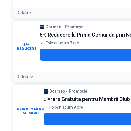
Detalii
Condiții:
Dormeo
Promoție
Valabil doar pentru saltelele Aloe Vera. Extra-reducerea de
5% Reducere la Prima Comanda prin N
Folosit acum 7 ore
5%
REDUCERE
Detalii
Detaliile ofertei:
Inscrie-te la newsletter pentru a primi codul
Dormeo
Promoție
Condiții:
Livrare Gratuita pentru Membrii Club
Valabil pentru urmatoarea achizitie dupa inscriere
Folosit acum 9 ore
DOAR PENTRU
MEMBRI