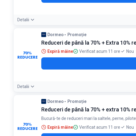
Detalii
Condiții:
Dormeo
Promoție
Reducerea se aplică automat la comenzi de minimum 249 l
Reduceri de până la 70% + Extra 10% red
Expiră mâine
Verificat acum 11 ore
Nou
70%
REDUCERE
Detalii
Condiții:
Dormeo
Promoție
Reducerea include până la 70% discount standard și 10% ex
Reduceri de până la 70% + extra 10% 
Bucură-te de reduceri mari la saltele, perne, pilote
70%
Expiră mâine
Verificat acum 11 ore
Nou
REDUCERE