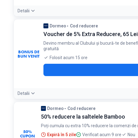
Detalii
Detaliile ofertei:
Membrii Premium primesc un cupon de livrare 
Dormeo
Cod reducere
Condiții:
Voucher de 5% Extra Reducere, 65 Lei ș
Necesita abonament Club 5*
Devino membru al Clubului și bucură-te de benefici
gratuită
BONUS DE
BUN VENIT
Folosit acum 15 ore
Detalii
Condiții:
Dormeo
Cod reducere
Valabil exclusiv pentru membrii înregistrați în Club
50% reducere la saltelele Bamboo
Poți cumula cu extra 10% reducere la comenzi de
50%
Expiră în 5 zile
Verificat acum 9 ore
Nou
CUPON