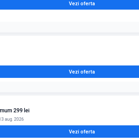
Vezi oferta
ja existent. Valabil pentru o selecție de produse
Vezi oferta
imum 299 lei
 13 aug. 2026
Vezi oferta