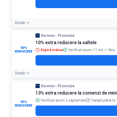
Detalii
Condiții:
Dormeo
Promoție
Reducerea suplimentară de 10% se aplică peste discountul de
10% extra reducere la saltele
10%
Expiră mâine
Verificat acum 11 ore
Nou
REDUCERE
Detalii
Dormeo
Promoție
13% extra reducere la comenzi de min
Verificat acum 2 săptămâni
Valabil până la
13%
REDUCERE