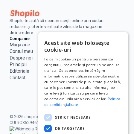
Shopilo te ajută să economisești online prin coduri
reducere și oferte verificate zilnic de la magazine
de încredere.
Companie
Legal
Linkuri utile
Acest site web folosește
Magazine
Notificare
Blog
cookie-uri
Contul meu
Legala
Curs BNR
Despre noi
Politica de
ANPC
Folosim cookie-uri pentru a personaliza
Principii
confidențialitate
SAL - UE
conținutul, reclamele și pentru a ne analiza
traficul. De asemenea, împărtășim
Editoriale
Termeni de
ECC Romania
informații despre utilizarea site-ului nostru
Contact
utilizare
ANCOM
cu partenerii noștri de publicitate și analiză,
Politica
care le pot combina cu alte informații pe
Cookie
care le-ați furnizat sau pe care le-au
colectat din utilizarea serviciilor lor.
Politica
de confidențialitate
© 2026 shopilo.ro.
Operat de DontPayFull SRL |
STRICT NECESARE
CUI RO35294618.
Toate drepturile rezervate.
DE TARGETARE