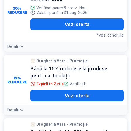
30%
Verificat acum 9 ore
Nou
REDUCERE
Valabil până la 31 aug. 2026
Vezi oferta
*vezi condițiile
Detalii
Condiții:
Drogheria Vara
Promoție
Reducerea se aplică produselor Ariul, în limita stocului
Până la 15% reducere la produse
disponibil
pentru articulații
15%
REDUCERE
Expiră în 2 zile
Verificat
Vezi oferta
Detalii
Drogheria Vara
Promoție