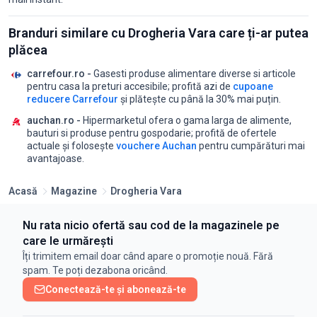
Branduri similare cu Drogheria Vara care ți-ar putea
plăcea
carrefour.ro -
Gasesti produse alimentare diverse si articole
pentru casa la preturi accesibile;
profită azi de
cupoane
reducere Carrefour
și plătește cu până la 30% mai puțin.
auchan.ro -
Hipermarketul ofera o gama larga de alimente,
bauturi si produse pentru gospodarie;
profită de ofertele
actuale și folosește
vouchere Auchan
pentru cumpărături mai
avantajoase.
Acasă
Magazine
Drogheria Vara
Nu rata nicio ofertă sau cod de la magazinele pe
care le urmărești
Îți trimitem email doar când apare o promoție nouă. Fără
spam. Te poți dezabona oricând.
Conectează-te și abonează-te