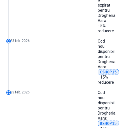
a
2026-02
3
15%
5%
0
0
expirat
2026-03
0
-
-
0
0
pentru
2026-04
0
-
-
0
0
Drogheria
2026-05
0
-
-
0
0
Vara
2026-06
0
-
-
0
0
· 5%
2026-07
0
-
-
0
0
reducere
2026-08
0
-
-
0
0
23 feb. 2026
Cod
nou
disponibil
pentru
Drogheria
Vara
:
CSHOP15
· 15%
reducere
23 feb. 2026
Cod
nou
disponibil
pentru
Drogheria
Vara
:
DSHOP15