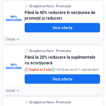
Condiții:
Drogheria Vara
Promoție
Valabil doar pentru produsele Herbagetica selectate
Până la 40% reducere în secțiunea de
40%
promoții și reduceri
REDUCERE
Vezi oferta
Detalii
Detaliile ofertei:
Verificați periodic această secțiune pentru
Drogheria Vara
Promoție
lichidări de stoc și oferte de sezon la suplimente premium
Până la 20% reducere la suplimentele
cu scorțișoară
20%
REDUCERE
Expiră în 5 zile
Verificat acum 1 săptămână
Vezi oferta
Detalii
Drogheria Vara
Promoție