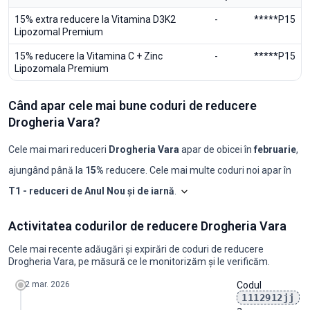
15% extra reducere la Vitamina D3K2
-
*****P15
Lipozomal Premium
15% reducere la Vitamina C + Zinc
-
*****P15
Lipozomala Premium
Când apar cele mai bune coduri de reducere
Drogheria Vara?
Cele mai mari reduceri
Drogheria Vara
apar de obicei în
februarie
,
ajungând până la
15%
reducere. Cele mai multe coduri noi apar în
T1 - reduceri de Anul Nou și de iarnă
.
Shopilo triază constant oferte
Drogher
Activitatea codurilor de reducere Drogheria Vara
Luna
Coduri noi
Reducere maximă
Reducere minimă
Coduri ≥50%
C
2025-08
0
-
-
0
0
Cele mai recente adăugări și expirări de coduri de reducere
2025-09
0
-
-
0
0
Drogheria Vara, pe măsură ce le monitorizăm și le verificăm.
2025-10
0
-
-
0
0
2025-11
0
-
-
0
0
2 mar. 2026
Codul
2025-12
0
-
-
0
0
1112912jj
2026-01
0
-
-
0
0