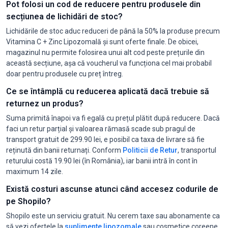
Pot folosi un cod de reducere pentru produsele din
secțiunea de lichidări de stoc?
Lichidările de stoc aduc reduceri de până la 50% la produse precum
Vitamina C + Zinc Lipozomală și sunt oferte finale. De obicei,
magazinul nu permite folosirea unui alt cod peste prețurile din
această secțiune, așa că voucherul va funcționa cel mai probabil
doar pentru produsele cu preț întreg.
Ce se întâmplă cu reducerea aplicată dacă trebuie să
returnez un produs?
Suma primită înapoi va fi egală cu prețul plătit după reducere. Dacă
faci un retur parțial și valoarea rămasă scade sub pragul de
transport gratuit de 299.90 lei, e posibil ca taxa de livrare să fie
reținută din banii returnați. Conform
Politicii de Retur
, transportul
returului costă 19.90 lei (în România), iar banii intră în cont în
maximum 14 zile.
Există costuri ascunse atunci când accesez codurile de
pe Shopilo?
Shopilo este un serviciu gratuit. Nu cerem taxe sau abonamente ca
să vezi ofertele la
suplimente lipozomale
sau cosmetice coreene.