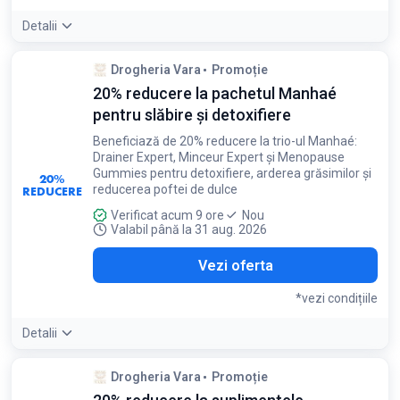
Detalii
Condiții:
Drogheria Vara
Promoție
Valabil în limita stocului disponibil
20% reducere la pachetul Manhaé
pentru slăbire și detoxifiere
Beneficiază de 20% reducere la trio-ul Manhaé:
Drainer Expert, Minceur Expert și Menopause
Gummies pentru detoxifiere, arderea grăsimilor și
20%
reducerea poftei de dulce
REDUCERE
Verificat acum 9 ore
Nou
Valabil până la 31 aug. 2026
Vezi oferta
*vezi condițiile
Detalii
Condiții:
Drogheria Vara
Promoție
Reducerea se aplică doar la pachetul format din cele trei