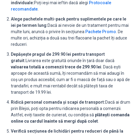
individuale:
Poți ieși mai ieftin dacă alegi
Protocoale
recomandate
.
Alege pachetele multi-pack pentru suplimentele pe care le
iei pe termen lung:
Dacă ai nevoie de un tratament pentru mai
multe luni, aruncă o privire în secțiunea
Pachete Promo
. De
multe ori, achiziția a două sau trei flacoane la pachet îți aduce
reduceri.
Depășește pragul de 299.90 lei pentru transport
gratuit:
Livrarea este gratuită oriunde în țară doar dacă
valoarea totală a comenzii trece de 299.90 lei
. Dacă ești
aproape de această sumă, îți recomandăm să mai adaugi în
coș un produs accesibil, cum ar fi o mască de față sau o apă de
trandafiri; e mult mai rentabil decât să plătești taxa de
transport de 19.99 lei.
Ridică personal comanda și scapi de transport:
Dacă ai drum
prin Blejoi, poți opta pentru ridicarea personală a comenzii.
Astfel, eviți taxele de curierat, cu condiția să
plătești comanda
online cu cardul înainte să mergi după colet
.
Verifică secțiunea de lichidări pentru reduceri de până la