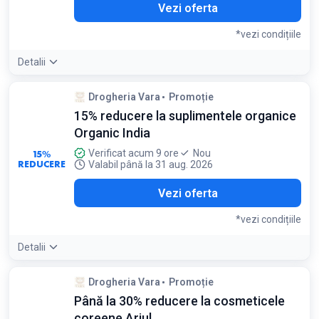
Vezi oferta
*vezi condițiile
Detalii
Condiții:
Drogheria Vara
Promoție
Valabil doar pentru produsul SlimProBalance. Nu se
15% reducere la suplimentele organice
cumulează cu alte oferte
Organic India
15%
Verificat acum 9 ore
Nou
REDUCERE
Valabil până la 31 aug. 2026
Vezi oferta
*vezi condițiile
Detalii
Condiții:
Drogheria Vara
Promoție
Valabil pentru suplimentele organice marca Organic India, în
Până la 30% reducere la cosmeticele
limita stocului disponibil
coreene Ariul