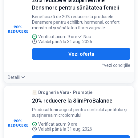
20% reducere la suplimentele
produse Manhaé, în limita stocului disponibil
Densmore pentru sănătatea femeii
Beneficiază de 20% reducere la produsele
Densmore pentru echilibru hormonal, confort
20%
menstrual și sănătatea florei vaginale
REDUCERE
Verificat acum 9 ore
Nou
Valabil până la 31 aug. 2026
Vezi oferta
*vezi condițiile
Detalii
Condiții:
Drogheria Vara
Promoție
Reducerea se aplică în limita stocului disponibil
20% reducere la SlimProBalance
Produsul lunii august pentru controlul apetitului și
susținerea microbiomului
20%
Verificat acum 9 ore
REDUCERE
Valabil până la 31 aug. 2026