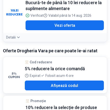
Bucură-te de până la 10 lei reducere la
suplimente alimentare
10
LEI
REDUCERE
Verificat
Valabil până la 14 aug. 2026
Vezi oferta
Detalii
Oferte Drogheria Vara pe care poate le-ai ratat
Cod reducere
5% reducere la orice comandă
5%
Expirat
Folosit acum 4 ore
CUPON
2JJ
Afișează codul
Promoție
10% reducere la selecție de produse