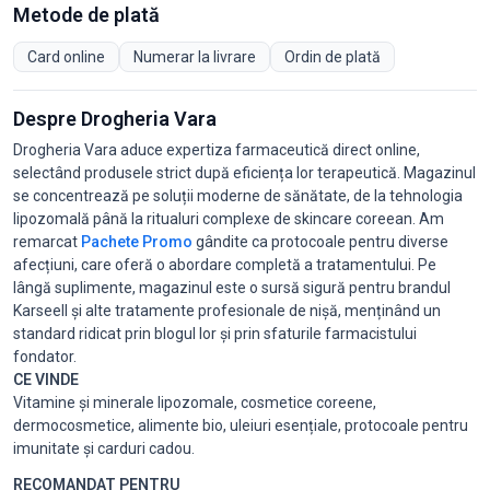
Metode de plată
Card online
Numerar la livrare
Ordin de plată
Despre Drogheria Vara
Drogheria Vara aduce expertiza farmaceutică direct online,
selectând produsele strict după eficiența lor terapeutică. Magazinul
se concentrează pe soluții moderne de sănătate, de la tehnologia
lipozomală până la ritualuri complexe de skincare coreean. Am
remarcat
Pachete Promo
gândite ca protocoale pentru diverse
afecțiuni, care oferă o abordare completă a tratamentului. Pe
lângă suplimente, magazinul este o sursă sigură pentru brandul
Karseell și alte tratamente profesionale de nișă, menținând un
standard ridicat prin blogul lor și prin sfaturile farmacistului
fondator.
CE VINDE
Vitamine și minerale lipozomale, cosmetice coreene,
dermocosmetice, alimente bio, uleiuri esențiale, protocoale pentru
imunitate și carduri cadou.
RECOMANDAT PENTRU