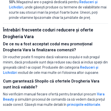
50%:
Magazinul are o pagină dedicată pentru
Reduceri și
Lichidări
, unde găsești produse cu termene de valabilitate mai
scurte sau stocuri mari la prețuri foarte bune. Uneori, poți
prinde vitamine lipozomale chiar la jumătate de preț.
Întrebări frecvente coduri reducere și oferte
Drogheria Vara
De ce nu a fost acceptat codul meu promoțional
Drogheria Vara la finalizarea comenzii?
Un voucher poate fi respins dacă valoarea coșului e sub pragul
minim, dacă produsele sunt deja reduse sau dacă ai inclus spații din
greșeală când l-ai copiat. Produsele din categoria
Reduceri și
Lichidări
exclud de cele mai multe ori folosirea altor cupoane.
Cum garantează Shopilo că ofertele Drogheria Vara
sunt încă valabile?
Noi verificăm manual fiecare ofertă pentru branduri precum
Vara
Beauty
și simulăm procesul de comandă ca să vedem dacă prețul
scade corect. Găsești mai multe detalii în
principiile editoriale
.