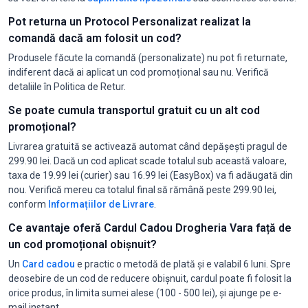
Pot returna un Protocol Personalizat realizat la
comandă dacă am folosit un cod?
Produsele făcute la comandă (personalizate) nu pot fi returnate,
indiferent dacă ai aplicat un cod promoțional sau nu. Verifică
detaliile în Politica de Retur.
Se poate cumula transportul gratuit cu un alt cod
promoțional?
Livrarea gratuită se activează automat când depășești pragul de
299.90 lei. Dacă un cod aplicat scade totalul sub această valoare,
taxa de 19.99 lei (curier) sau 16.99 lei (EasyBox) va fi adăugată din
nou. Verifică mereu ca totalul final să rămână peste 299.90 lei,
conform
Informațiilor de Livrare
.
Ce avantaje oferă Cardul Cadou Drogheria Vara față de
un cod promoțional obișnuit?
Un
Card cadou
e practic o metodă de plată și e valabil 6 luni. Spre
deosebire de un cod de reducere obișnuit, cardul poate fi folosit la
orice produs, în limita sumei alese (100 - 500 lei), și ajunge pe e-
mail instant.