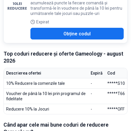
acumulează puncte la fiecare comandă și
10
LEI
REDUCERE
transformă-le în vouchere de până la 10 lei pentru
următoarele tale jocuri sau puzzle-uri
Expirat
Obține codul
Top coduri reducere și oferte Gameology - august
2026
Descrierea ofertei
Expiră
Cod
10% Reducere la comenzile tale
-
*****S10
Voucher de până la 10 lei prin programul de
-
*****T66
fidelitate
Reducere 10% la Jocuri
-
*****OFF
Când apar cele mai bune coduri de reducere