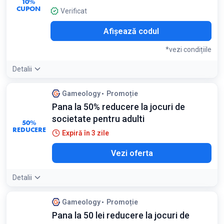
10%
CUPON
Verificat
OFF
Afișează codul
*vezi condițiile
Detalii
Condiții:
Gameology
Promoție
Valabil exclusiv pentru utilizatorii autentificați
Pana la 50% reducere la jocuri de
societate pentru adulti
50%
REDUCERE
Expiră în 3 zile
Vezi oferta
Detalii
Gameology
Promoție
Pana la 50 lei reducere la jocuri de