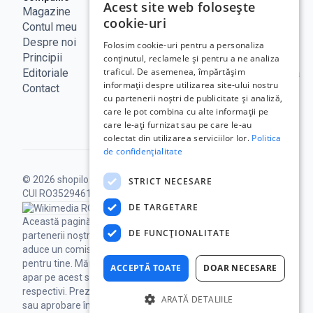
Acest site web folosește
Magazine
Notificare
Blog
cookie-uri
Contul meu
Legala
Curs BNR
Despre noi
Politica de
ANPC
Folosim cookie-uri pentru a personaliza
Principii
confidențialitate
SAL - UE
conținutul, reclamele și pentru a ne analiza
traficul. De asemenea, împărtășim
Editoriale
Termeni de
ECC Romania
informații despre utilizarea site-ului nostru
Contact
utilizare
ANCOM
cu partenerii noștri de publicitate și analiză,
Politica
care le pot combina cu alte informații pe
Cookie
care le-ați furnizat sau pe care le-au
colectat din utilizarea serviciilor lor.
Politica
de confidențialitate
© 2026 shopilo.ro.
Operat de DontPayFull SRL |
STRICT NECESARE
CUI RO35294618.
Toate drepturile rezervate.
DE TARGETARE
Această pagină poate conține linkuri către
DE FUNCŢIONALITATE
partenerii noștri, iar achizițiile prin acestea ne pot
aduce un comision, fără niciun cost suplimentar
pentru tine.
Mărcile comerciale ale terților care
ACCEPTĂ TOATE
DOAR NECESARE
apar pe acest site sunt proprietatea deținătorilor
respectivi. Prezența lor nu implică nicio afiliere
ARATĂ DETALIILE
sau aprobare între Shopilo și terții respectivi.