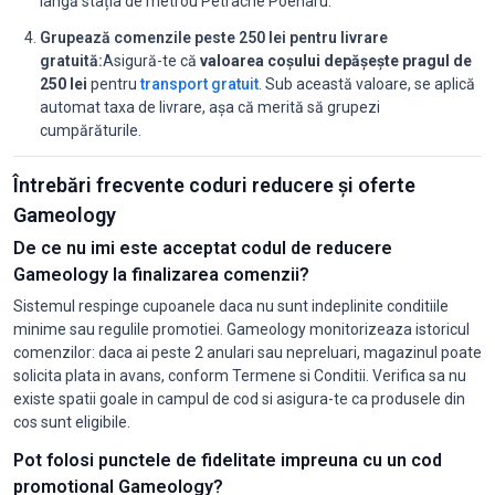
lângă stația de metrou Petrache Poenaru.
Grupează comenzile peste 250 lei pentru livrare
gratuită:
Asigură-te că
valoarea coșului depășește pragul de
250 lei
pentru
transport gratuit
. Sub această valoare, se aplică
automat taxa de livrare, așa că merită să grupezi
cumpărăturile.
Întrebări frecvente coduri reducere și oferte
Gameology
De ce nu imi este acceptat codul de reducere
Gameology la finalizarea comenzii?
Sistemul respinge cupoanele daca nu sunt indeplinite conditiile
minime sau regulile promotiei. Gameology monitorizeaza istoricul
comenzilor: daca ai peste 2 anulari sau nepreluari, magazinul poate
solicita plata in avans, conform Termene si Conditii. Verifica sa nu
existe spatii goale in campul de cod si asigura-te ca produsele din
cos sunt eligibile.
Pot folosi punctele de fidelitate impreuna cu un cod
promotional Gameology?