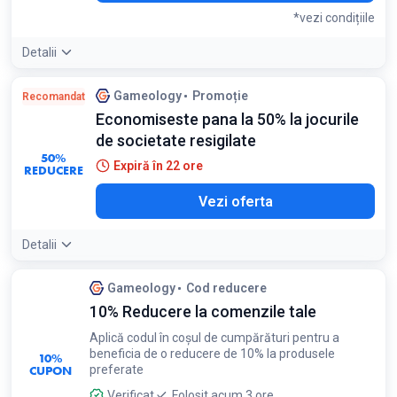
*vezi condițiile
Detalii
Detaliile ofertei:
Abonează-te la newsletter pentru a primi
Gameology
Promoție
Recomandat
codul de reducere
Economiseste pana la 50% la jocurile
Condiții:
de societate resigilate
Oferta este valabilă pentru clienții noi la prima comandă
plasată, după abonarea la newsletter
50%
Expiră în 22 ore
REDUCERE
Vezi oferta
Detalii
Gameology
Cod reducere
10% Reducere la comenzile tale
Aplică codul în coșul de cumpărături pentru a
beneficia de o reducere de 10% la produsele
10%
CUPON
preferate
Verificat
Folosit acum 3 ore