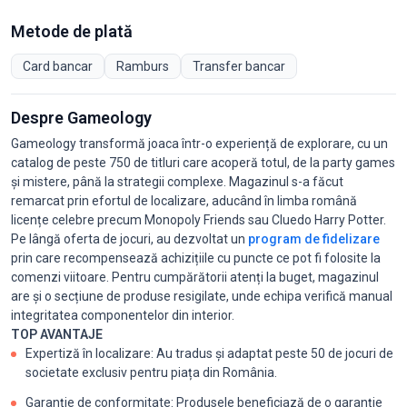
Metode de plată
Card bancar
Ramburs
Transfer bancar
Despre Gameology
Gameology transformă joaca într-o experiență de explorare, cu un
catalog de peste 750 de titluri care acoperă totul, de la party games
și mistere, până la strategii complexe. Magazinul s-a făcut
remarcat prin efortul de localizare, aducând în limba română
licențe celebre precum Monopoly Friends sau Cluedo Harry Potter.
Pe lângă oferta de jocuri, au dezvoltat un
program de fidelizare
prin care recompensează achizițiile cu puncte ce pot fi folosite la
comenzi viitoare. Pentru cumpărătorii atenți la buget, magazinul
are și o secțiune de produse resigilate, unde echipa verifică manual
integritatea componentelor din interior.
TOP AVANTAJE
Expertiză în localizare: Au tradus și adaptat peste 50 de jocuri de
societate exclusiv pentru piața din România.
Garanție de conformitate: Produsele beneficiază de o garanție