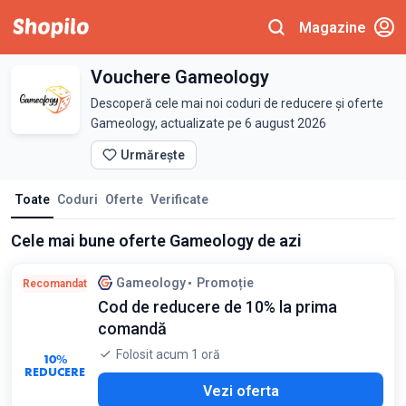
Magazine
Vouchere Gameology
Descoperă cele mai noi coduri de reducere și oferte
Gameology, actualizate pe 6 august 2026
Urmărește
Toate
Coduri
Oferte
Verificate
Cele mai bune oferte Gameology de azi
Gameology
Promoție
Recomandat
Cod de reducere de 10% la prima
comandă
Folosit acum 1 oră
10%
REDUCERE
Vezi oferta