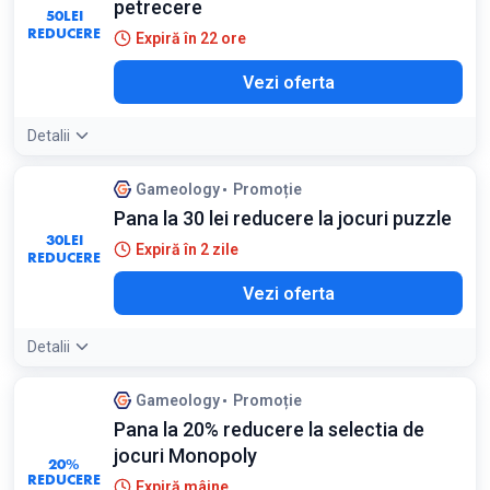
petrecere
50
LEI
REDUCERE
Expiră în 22 ore
Vezi oferta
Detalii
Gameology
Promoție
Pana la 30 lei reducere la jocuri puzzle
30
LEI
Expiră în 2 zile
REDUCERE
Vezi oferta
Detalii
Gameology
Promoție
Pana la 20% reducere la selectia de
jocuri Monopoly
20%
REDUCERE
Expiră mâine