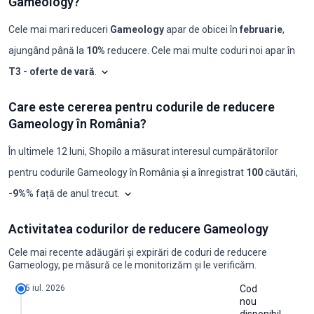
Gameology?
Cele mai mari reduceri
Gameology
apar de obicei în
februarie
,
ajungând până la
10%
reducere. Cele mai multe coduri noi apar în
T3 - oferte de vară
.
Shopilo triază constant ofertele
Gameology
pentr
Gameology: co
Care este cererea pentru codurile de reducere
Luna
Coduri noi
Reducere maximă
Reducere minimă
Coduri ≥50%
C
Gameology în România?
2025-08
0
-
-
0
0
2025-09
0
-
-
0
0
2025-10
0
-
-
0
0
În ultimele 12 luni, Shopilo a măsurat interesul cumpărătorilor
2025-11
0
-
-
0
0
pentru codurile
Gameology
în
România
și a înregistrat
100
căutări
,
2025-12
0
-
-
0
0
2026-01
0
-
-
0
0
Graficul arată analiza noastră lunară a cere
-9%
% față de anul trecut
.
2026-02
1
10%
10%
0
0
2026-03
0
-
-
0
0
Care este cererea pentru codurile de reducere Gameology în Români
2026-04
0
-
-
0
0
Activitatea codurilor de reducere Gameology
an
ian.
feb.
mar.
apr.
mai
iun.
iul.
aug.
sept.
oct.
nov.
dec
2026-05
0
-
-
0
0
2024
10
0
10
10
10
10
0
10
10
10
10
10
2026-06
0
-
-
0
0
Cele mai recente adăugări și expirări de coduri de reducere
2025
10
10
10
10
0
10
10
0
10
10
10
10
2026-07
2
10%
10%
0
0
Gameology, pe măsură ce le monitorizăm și le verificăm.
2026
10
10
10
10
0
10
10
0
10
-
-
-
2026-08
0
-
-
0
0
5 iul. 2026
Cod
nou