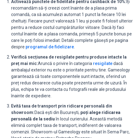
Activează punctele de fidelitate pentru cashback de 10%:
Îți
recomandăm să-ți creezi cont înainte de a plasa prima
comandă, ca să acumulezi automat 1 punct la fiecare 10 lei
cheltuiți. Fiecare punct valorează 1 leu și poate fi folosit ulterior
pentru a reduce costul cumpărăturilor viitoare. Dacă îți faci
contul înainte de a plasa comanda, primești 5 puncte bonus pe
care le poți folosi imediat. Detalii complete găsești pe pagina
despre
programul de fidelizare
.
Verifică secțiunea de resigilate pentru produse intacte la
preț mai mic:
Aruncă o privire în categoria
resigilate
dacă
ambalajul exterior nu este o prioritate pentru tine. Gameology
garantează că toate componentele sunt intacte, oferind un
preț redus deoarece cutia poate prezenta urme de uzură. În
plus, echipa te va contacta cu fotografii reale ale produsului
înainte de expediere.
Evită taxa de transport prin ridicare personală din
showroom:
Dacă ești din București,
poți alege ridicarea
personală de la sediu
în locul curierului. Această metodă
elimină complet taxa de transport, indiferent de valoarea
comenzii. Showroom-ul Gameology este situat în Sema Parc,