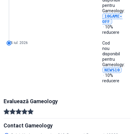
disponibil
pentru
Gameology
:
10GAME-
OFF
· 10%
reducere
5 iul. 2026
Cod
nou
disponibil
pentru
Gameology
:
NEWS10
· 10%
reducere
Evaluează Gameology
Contact Gameology