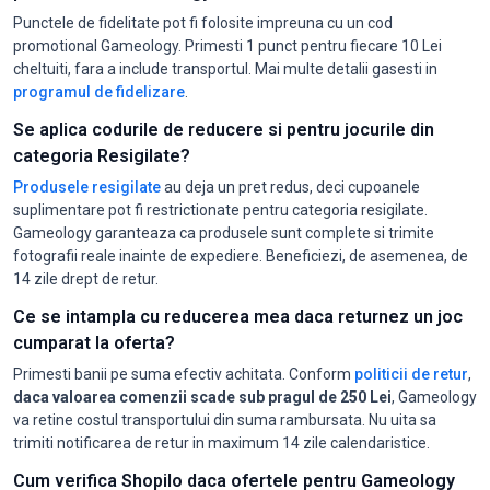
Punctele de fidelitate pot fi folosite impreuna cu un cod
promotional Gameology. Primesti 1 punct pentru fiecare 10 Lei
cheltuiti, fara a include transportul. Mai multe detalii gasesti in
programul de fidelizare
.
Se aplica codurile de reducere si pentru jocurile din
categoria Resigilate?
Produsele resigilate
au deja un pret redus, deci cupoanele
suplimentare pot fi restrictionate pentru categoria resigilate.
Gameology garanteaza ca produsele sunt complete si trimite
fotografii reale inainte de expediere. Beneficiezi, de asemenea, de
14 zile drept de retur.
Ce se intampla cu reducerea mea daca returnez un joc
cumparat la oferta?
Primesti banii pe suma efectiv achitata. Conform
politicii de retur
,
daca valoarea comenzii scade sub pragul de 250 Lei
, Gameology
va retine costul transportului din suma rambursata. Nu uita sa
trimiti notificarea de retur in maximum 14 zile calendaristice.
Cum verifica Shopilo daca ofertele pentru Gameology