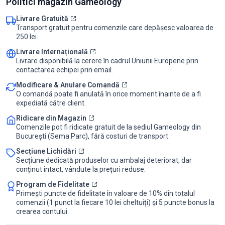
Politici magazin Gameology
Livrare Gratuită
Transport gratuit pentru comenzile care depășesc valoarea de
250 lei.
Livrare Internațională
Livrare disponibilă la cerere în cadrul Uniunii Europene prin
contactarea echipei prin email.
Modificare & Anulare Comandă
O comandă poate fi anulată în orice moment înainte de a fi
expediată către client.
Ridicare din Magazin
Comenzile pot fi ridicate gratuit de la sediul Gameology din
București (Sema Parc), fără costuri de transport.
Secțiune Lichidări
Secțiune dedicată produselor cu ambalaj deteriorat, dar
conținut intact, vândute la prețuri reduse.
Program de Fidelitate
Primești puncte de fidelitate în valoare de 10% din totalul
comenzii (1 punct la fiecare 10 lei cheltuiți) și 5 puncte bonus la
crearea contului.