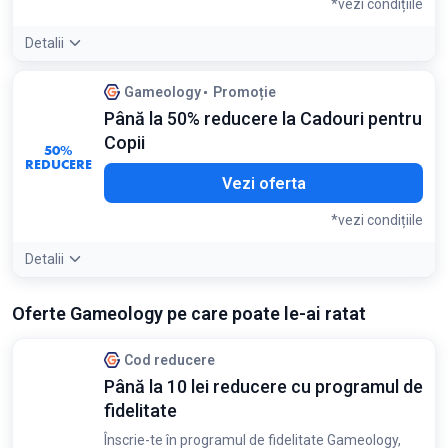
*vezi condițiile
Detalii
Detaliile ofertei:
Verifică frecvent secțiunea de resigilate
Gameology
Promoție
pentru a prinde cele mai bune oferte la jocuri populare
Până la 50% reducere la Cadouri pentru
Condiții:
Copii
Reducerea se aplică la o selecție de produse cu ambalaj
50%
deteriorat sau returnate. Stoc limitat
REDUCERE
Vezi oferta
*vezi condițiile
Detalii
Condiții:
Oferte Gameology pe care poate le-ai ratat
Reducerea se aplică la produsele selectate din categoria
"Cadouri pentru copii"
Cod reducere
Până la 10 lei reducere cu programul de
fidelitate
Înscrie-te în programul de fidelitate Gameology,