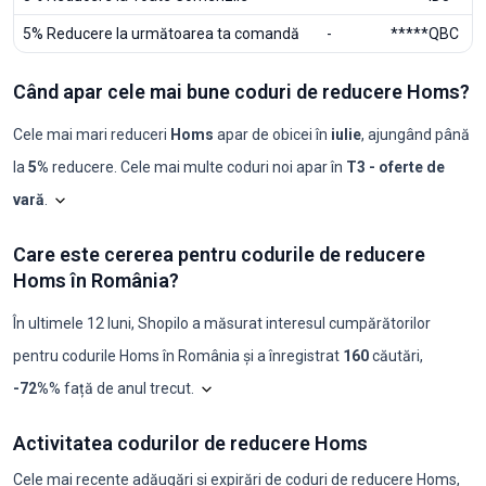
5% Reducere la următoarea ta comandă
-
*****QBC
Când apar cele mai bune coduri de reducere Homs?
Cele mai mari reduceri
Homs
apar de obicei în
iulie
, ajungând până
la
5%
reducere. Cele mai multe coduri noi apar în
T3 - oferte de
vară
.
Shopilo triază constant ofertele
Homs
pentru a identifica moment
Homs: codu
Care este cererea pentru codurile de reducere
Luna
Coduri noi
Reducere maximă
Reducere minimă
Coduri ≥50%
C
Homs în România?
2025-08
0
-
-
0
0
2025-09
0
-
-
0
0
2025-10
0
-
-
0
0
În ultimele 12 luni, Shopilo a măsurat interesul cumpărătorilor
2025-11
0
-
-
0
0
pentru codurile
Homs
în
România
și a înregistrat
160
căutări
,
2025-12
0
-
-
0
0
2026-01
0
-
-
0
0
Graficul arată analiza noastră lunară a cer
-72%
% față de anul trecut
.
2026-02
0
-
-
0
0
2026-03
0
-
-
0
0
Care este cererea pentru codurile de reducere Homs în România?
2026-04
0
-
-
0
0
Activitatea codurilor de reducere Homs
an
ian.
feb.
mar.
apr.
mai
iun.
iul.
aug.
sept.
oct.
nov.
dec.
2026-05
0
-
-
0
0
2024
30
30
20
40
20
30
10
40
90
110
90
50
2026-06
0
-
-
0
0
Cele mai recente adăugări și expirări de coduri de reducere Homs,