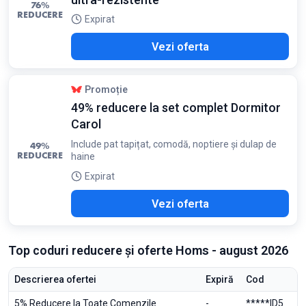
76%
REDUCERE
Expirat
Vezi oferta
Promoție
49% reducere la set complet Dormitor
Carol
Include pat tapițat, comodă, noptiere și dulap de
49%
REDUCERE
haine
Expirat
Vezi oferta
Top coduri reducere și oferte Homs - august 2026
Descrierea ofertei
Expiră
Cod
5% Reducere la Toate Comenzile
-
*****ID5