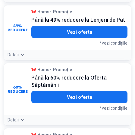
Detaliile ofertei:
Verifică descrierea pentru detalii despre
Homs
Promoție
micile defecte estetice; produsele resigilate oferă cele mai
Până la 49% reducere la Lenjerii de Pat
mari economii pe Homs
49%
Condiții:
REDUCERE
Vezi oferta
Stoc limitat; produsele pot prezenta ambalaje deteriorate
sau mici urme de utilizare
*vezi condițiile
Detalii
Detaliile ofertei:
Modelele din bumbac satinat sunt cele mai
Homs
Promoție
apreciate pentru confortul lor; verifică dimensiunile (2
Până la 60% reducere la Oferta
persoane/1 persoană) înainte de a adăuga în coș
Condiții:
Săptămânii
60%
Valabil pentru lenjerii de pat selectate din seriile D și H
REDUCERE
Vezi oferta
*vezi condițiile
Detalii
Detaliile ofertei:
Secțiunea 'Oferta Săptămânii' se
Homs
Promoție