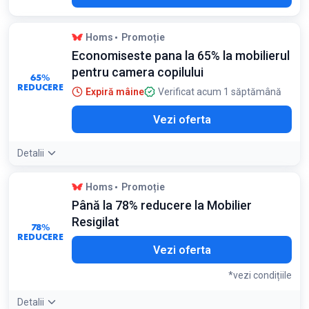
Homs
Promoție
Economiseste pana la 65% la mobilierul
pentru camera copilului
65%
REDUCERE
Expiră mâine
Verificat acum 1 săptămână
Vezi oferta
Detalii
Homs
Promoție
Până la 78% reducere la Mobilier
Resigilat
78%
REDUCERE
Vezi oferta
*vezi condițiile
Detalii