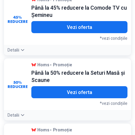
actualizează periodic; verific-o luni dimineața pentru noile
Până la 45% reducere la Comode TV cu
stocuri reduse
Condiții:
Șemineu
45%
Valabil în limita stocului pentru produsele din campania
REDUCERE
săptămânală
Vezi oferta
*vezi condițiile
Detalii
Detaliile ofertei:
Aceste piese de mobilier integrează
Homs
Promoție
iluminat LED și funcție de încălzire, fiind centrul de atracție al
Până la 50% reducere la Seturi Masă și
livingului în timpul iernii
Condiții:
Scaune
50%
Valabil pentru modelele Majestică și Royal cu LED
REDUCERE
Vezi oferta
*vezi condițiile
Detalii
Detaliile ofertei:
Seturile cu masă extensibilă și 6 scaune
Homs
Promoție
oferă cel mai bun raport preț/utilitate pentru familiile