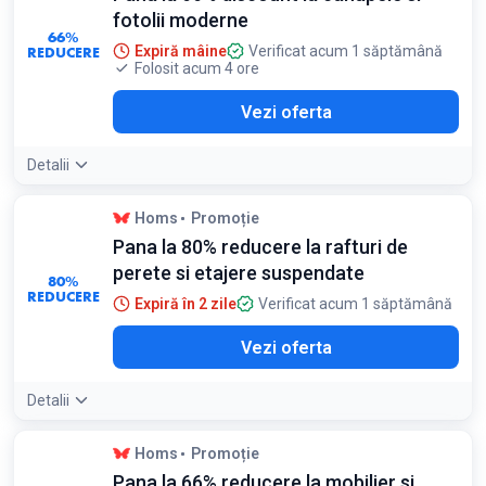
fotolii moderne
66%
REDUCERE
Expiră mâine
Verificat acum 1 săptămână
Folosit acum 4 ore
Vezi oferta
Detalii
Homs
Promoție
Pana la 80% reducere la rafturi de
perete si etajere suspendate
80%
REDUCERE
Expiră în 2 zile
Verificat acum 1 săptămână
Vezi oferta
Detalii
Homs
Promoție
Pana la 66% reducere la mobilier si