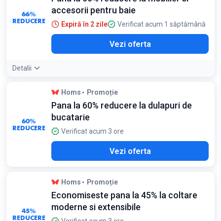
accesorii pentru baie
66%
REDUCERE
Expiră în 2 zile
Verificat acum 1 săptămână
Vezi oferta
Detalii
Homs
Promoție
Pana la 60% reducere la dulapuri de
bucatarie
60%
REDUCERE
Verificat acum 3 ore
Vezi oferta
Homs
Promoție
Economiseste pana la 45% la coltare
moderne si extensibile
45%
REDUCERE