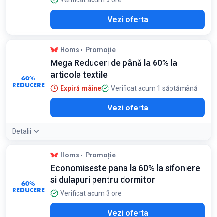
Verificat acum 3 ore
Vezi oferta
Homs
Promoție
Mega Reduceri de până la 60% la
articole textile
60%
REDUCERE
Expiră mâine
Verificat acum 1 săptămână
Vezi oferta
Detalii
Homs
Promoție
Economiseste pana la 60% la sifoniere
si dulapuri pentru dormitor
60%
REDUCERE
Verificat acum 3 ore
Vezi oferta