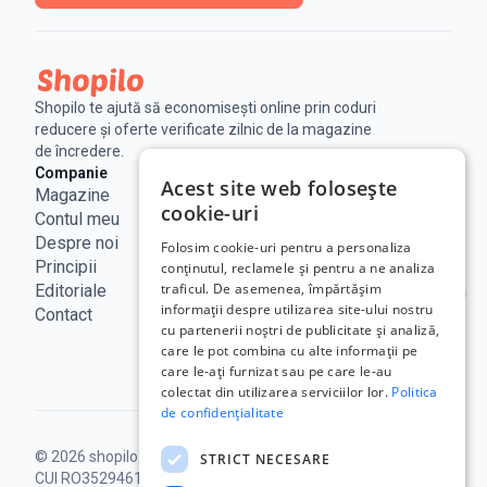
Shopilo te ajută să economisești online prin coduri
reducere și oferte verificate zilnic de la magazine
de încredere.
Companie
Legal
Linkuri utile
Acest site web folosește
Magazine
Notificare
Blog
cookie-uri
Contul meu
Legala
Curs BNR
Despre noi
Politica de
ANPC
Folosim cookie-uri pentru a personaliza
Principii
confidențialitate
SAL - UE
conținutul, reclamele și pentru a ne analiza
traficul. De asemenea, împărtășim
Editoriale
Termeni de
ECC Romania
informații despre utilizarea site-ului nostru
Contact
utilizare
ANCOM
cu partenerii noștri de publicitate și analiză,
Politica
care le pot combina cu alte informații pe
Cookie
care le-ați furnizat sau pe care le-au
colectat din utilizarea serviciilor lor.
Politica
de confidențialitate
© 2026 shopilo.ro.
Operat de DontPayFull SRL |
STRICT NECESARE
CUI RO35294618.
Toate drepturile rezervate.