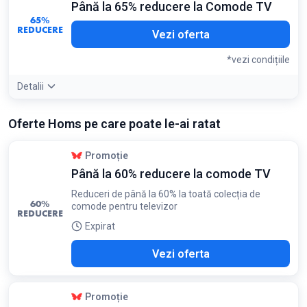
Până la 65% reducere la Comode TV
numeroase
65%
Condiții:
REDUCERE
Vezi oferta
Valabil pentru seturile de dining cu masă și scaune tapitate
*vezi condițiile
Detalii
Detaliile ofertei:
Comodele de 160 cm sunt ideale pentru
Oferte Homs pe care poate le-ai ratat
televizoare cu diagonală mare; caută modelele cu picioare
înalte pentru o curățare mai ușoară sub mobilier
Condiții:
Promoție
Ofertă valabilă pentru gama de mobilier living selectată
Până la 60% reducere la comode TV
Reduceri de până la 60% la toată colecția de
60%
comode pentru televizor
REDUCERE
Expirat
Vezi oferta
Promoție