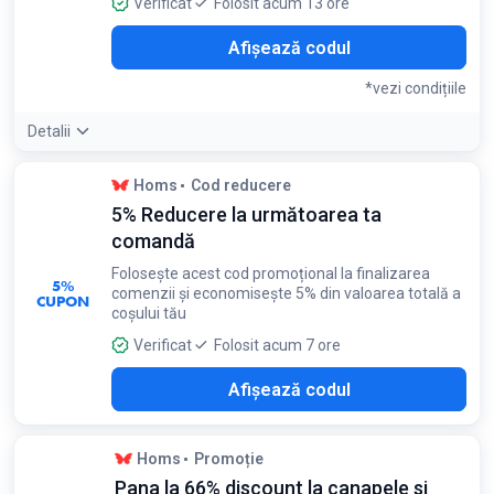
Verificat
Folosit acum 13 ore
ID5
Afișează codul
*vezi condițiile
Detalii
Condiții:
Homs
Cod reducere
Valabil doar pentru comenzi de peste 2000 RON
5% Reducere la următoarea ta
comandă
Folosește acest cod promoțional la finalizarea
5%
comenzii și economisește 5% din valoarea totală a
CUPON
coșului tău
Verificat
Folosit acum 7 ore
QBC
Afișează codul
Homs
Promoție
Pana la 66% discount la canapele si