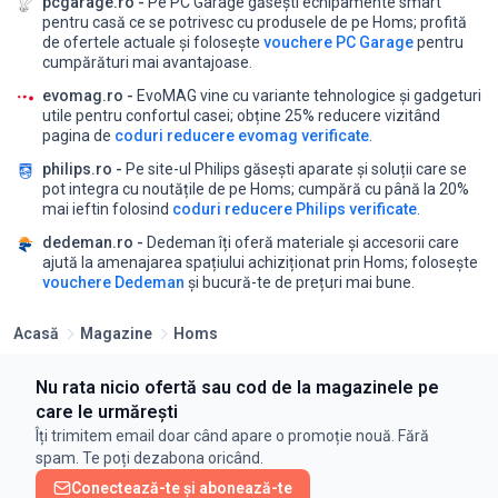
pcgarage.ro -
Pe PC Garage găsești echipamente smart
pentru casă ce se potrivesc cu produsele de pe Homs;
profită
de ofertele actuale și folosește
vouchere PC Garage
pentru
cumpărături mai avantajoase.
evomag.ro -
EvoMAG vine cu variante tehnologice și gadgeturi
utile pentru confortul casei;
obține 25% reducere vizitând
pagina de
coduri reducere evomag verificate
.
philips.ro -
Pe site-ul Philips găsești aparate și soluții care se
pot integra cu noutățile de pe Homs;
cumpără cu până la 20%
mai ieftin folosind
coduri reducere Philips verificate
.
dedeman.ro -
Dedeman îți oferă materiale și accesorii care
ajută la amenajarea spațiului achiziționat prin Homs;
folosește
vouchere Dedeman
și bucură-te de prețuri mai bune.
Acasă
Magazine
Homs
Nu rata nicio ofertă sau cod de la magazinele pe
care le urmărești
Îți trimitem email doar când apare o promoție nouă. Fără
spam. Te poți dezabona oricând.
Conectează-te și abonează-te