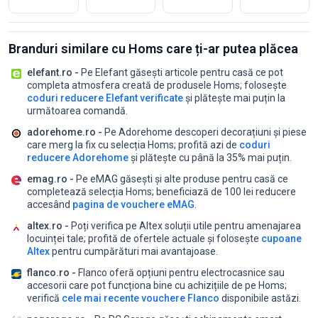
Branduri similare cu Homs care ți-ar putea plăcea
elefant.ro -
Pe Elefant găsești articole pentru casă ce pot
completa atmosfera creată de produsele Homs;
folosește
coduri reducere Elefant verificate
și plătește mai puțin la
următoarea comandă.
adorehome.ro -
Pe Adorehome descoperi decorațiuni și piese
care merg la fix cu selecția Homs;
profită azi de
coduri
reducere Adorehome
și plătește cu până la 35% mai puțin.
emag.ro -
Pe eMAG găsești și alte produse pentru casă ce
completează selecția Homs;
beneficiază de 100 lei reducere
accesând
pagina de vouchere eMAG
.
altex.ro -
Poți verifica pe Altex soluții utile pentru amenajarea
locuinței tale;
profită de ofertele actuale și folosește
cupoane
Altex
pentru cumpărături mai avantajoase.
flanco.ro -
Flanco oferă opțiuni pentru electrocasnice sau
accesorii care pot funcționa bine cu achizițiile de pe Homs;
verifică
cele mai recente vouchere Flanco
disponibile astăzi.