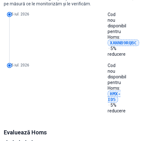
2025
50
50
20
20
20
20
10
10
10
10
20
20
2026-07
2
5%
5%
0
0
pe măsură ce le monitorizăm și le verificăm.
2026
10
10
10
10
7
7
4
4
4
-
-
-
2026-08
0
-
-
0
0
5 iul. 2026
Cod
nou
disponibil
pentru
Homs
:
XANNB9RQBC
· 5%
reducere
5 iul. 2026
Cod
nou
disponibil
pentru
Homs
:
HMX-
ID5
· 5%
reducere
Evaluează Homs