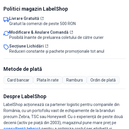
Politici magazin LabelShop
Livrare Gratuită
Gratuit la comenzi de peste 500 RON
Modificare & Anulare Comandă
Posibilă înainte de preluarea coletului de către curier
Secțiune Lichidări
Reduceri constante și pachete promoționale tot anul
Metode de plată
Card bancar
Plata în rate
Ramburs
Ordin de plată
Despre LabelShop
LabelShop acționează ca partener logistic pentru companiile din
România, cu un portofoliu vast de echipamente de la branduri
precum Zebra, TSC sau Honeywell. Cu o experiență de peste două
decenii (activ pe piață din 2003), magazinul pune mare preț pe
consultanță tehnică
pentru a optimiza costul per etichetă și