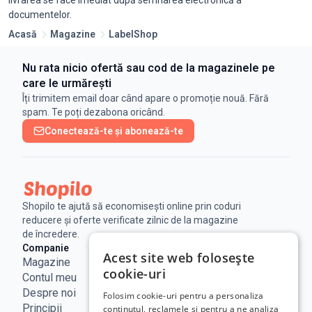
documentelor.
Acasă
Magazine
LabelShop
Nu rata nicio ofertă sau cod de la magazinele pe
care le urmărești
Îți trimitem email doar când apare o promoție nouă. Fără
spam. Te poți dezabona oricând.
Conectează-te și abonează-te
Shopilo te ajută să economisești online prin coduri
reducere și oferte verificate zilnic de la magazine
de încredere.
Companie
Legal
Linkuri utile
Acest site web folosește
Magazine
Notificare
Blog
cookie-uri
Contul meu
Legala
Curs BNR
Despre noi
Politica de
ANPC
Folosim cookie-uri pentru a personaliza
Principii
confidențialitate
SAL - UE
conținutul, reclamele și pentru a ne analiza