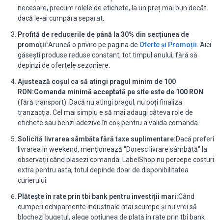
necesare, precum rolele de etichete, la un preț mai bun decât
dacă le-ai cumpăra separat.
Profită de reducerile de până la 30% din secțiunea de
promoții:
Aruncă o privire pe pagina de
Oferte și Promoții
. Aici
găsești produse reduse constant, tot timpul anului, fără să
depinzi de ofertele sezoniere.
Ajustează coșul ca să atingi pragul minim de 100
RON:
Comanda minimă acceptată pe site este de 100 RON
(fără transport). Dacă nu atingi pragul, nu poți finaliza
tranzacția. Cel mai simplu e să mai adaugi câteva role de
etichete sau benzi adezive în coș pentru a valida comanda.
Solicită livrarea sâmbăta fără taxe suplimentare:
Dacă preferi
livrarea în weekend, menționează "Doresc livrare sâmbătă" la
observații când plasezi comanda. LabelShop nu percepe costuri
extra pentru asta, totul depinde doar de disponibilitatea
curierului.
Plătește în rate prin tbi bank pentru investiții mari:
Când
cumperi echipamente industriale mai scumpe și nu vrei să
blochezi bugetul, alege opțiunea de plată în rate prin tbi bank