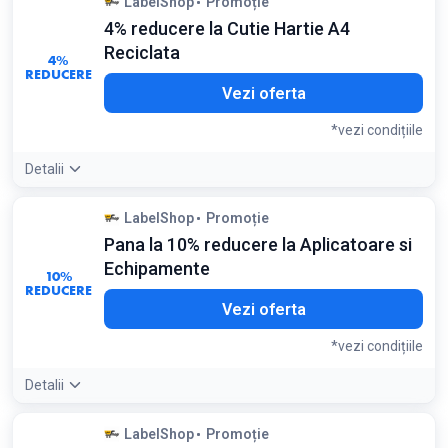
LabelShop
Promoție
4% reducere la Cutie Hartie A4
Reciclata
4%
REDUCERE
Vezi oferta
*vezi condițiile
Detalii
Detaliile ofertei:
Cutia contine 5 topuri de hartie de 80g;
LabelShop
Promoție
alegand varianta reciclata sustineti mediul fara a
Pana la 10% reducere la Aplicatoare si
compromite calitatea imprimarii
Condiții:
Echipamente
10%
Pret valabil pentru cutia de 5 topuri
REDUCERE
Vezi oferta
*vezi condițiile
Detalii
Detaliile ofertei:
Verificati modelele LP-30 si LP-60 pentru o
LabelShop
Promoție
aplicare rapida si precisa a etichetelor pe diverse suprafete