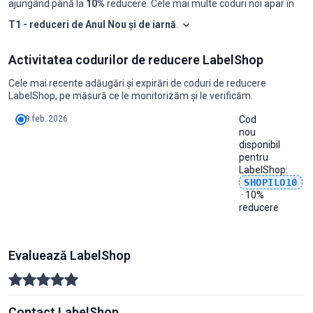
ajungând până la
10%
reducere. Cele mai multe coduri noi apar în
T1 - reduceri de Anul Nou și de iarnă
.
Shopilo triază constant oferte
LabelShop: coduri
Activitatea codurilor de reducere LabelShop
Luna
Coduri noi
Reducere maximă
Reducere minimă
Coduri ≥50%
C
2025-08
0
-
-
0
0
Cele mai recente adăugări și expirări de coduri de reducere
2025-09
0
-
-
0
0
LabelShop, pe măsură ce le monitorizăm și le verificăm.
2025-10
0
-
-
0
0
2025-11
0
-
-
0
0
9 feb. 2026
Cod
2025-12
0
-
-
0
0
nou
2026-01
0
-
-
0
0
disponibil
2026-02
1
10%
10%
0
0
pentru
2026-03
0
-
-
0
0
LabelShop
:
2026-04
0
-
-
0
0
SHOPILO10
2026-05
0
-
-
0
0
· 10%
2026-06
0
-
-
0
0
reducere
2026-07
0
-
-
0
0
2026-08
0
-
-
0
0
Evaluează LabelShop
Contact LabelShop