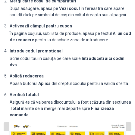
Mergi către coșul de cumpărături
După adăugare, apasă pe
Vezi cosul
în fereastra care apare
sau dă click pe simbolul de coș din colțul dreapta sus al paginii.
Activează câmpul pentru cupon
În pagina coșului, sub lista de produse, apasă pe textul
Ai un cod
de reducere
pentru a deschide zona de introducere.
Introdu codul promoțional
Scrie codul tău în căsuța pe care scrie
Introduceti aici codul
dvs.
Aplică reducerea
Apasă butonul
Aplica
din dreptul codului pentru a valida oferta.
Verifică totalul
Asigură-te că valoarea discountului a fost scăzută din secțiunea
Total
înainte de a merge mai departe spre
Finalizeaza
comanda
.