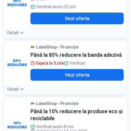
30%
REDUCERE
Verificat acum 22 ore
Vezi oferta
Detalii
Detaliile ofertei:
Acest dispenser este ideal pentru etichete
LabelShop
Promoție
HACCP; profitati de pretul redus pentru a organiza mai bine
Până la 85% reducere la banda adezivă
bucataria sau depozitul
85%
Expiră în 5 zile
Verificat
REDUCERE
Vezi oferta
Detalii
LabelShop
Promoție
Până la 10% reducere la produse eco și
reciclabile
10%
REDUCERE
Verificat acum 8 ore