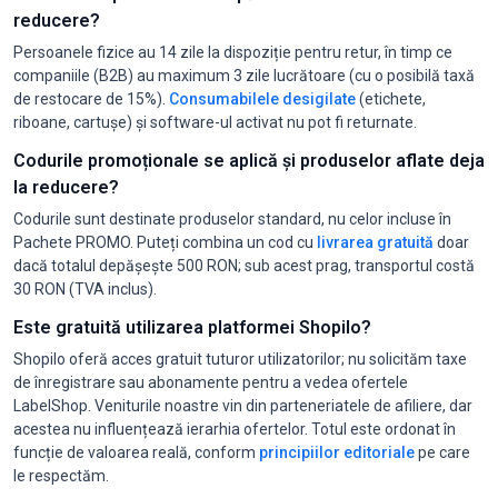
reducere?
Persoanele fizice au 14 zile la dispoziție pentru retur, în timp ce
companiile (B2B) au maximum 3 zile lucrătoare (cu o posibilă taxă
de restocare de 15%).
Consumabilele desigilate
(etichete,
riboane, cartușe) și software-ul activat nu pot fi returnate.
Codurile promoționale se aplică și produselor aflate deja
la reducere?
Codurile sunt destinate produselor standard, nu celor incluse în
Pachete PROMO. Puteți combina un cod cu
livrarea gratuită
doar
dacă totalul depășește 500 RON; sub acest prag, transportul costă
30 RON (TVA inclus).
Este gratuită utilizarea platformei Shopilo?
Shopilo oferă acces gratuit tuturor utilizatorilor; nu solicităm taxe
de înregistrare sau abonamente pentru a vedea ofertele
LabelShop. Veniturile noastre vin din parteneriatele de afiliere, dar
acestea nu influențează ierarhia ofertelor. Totul este ordonat în
funcție de valoarea reală, conform
principiilor editoriale
pe care
le respectăm.