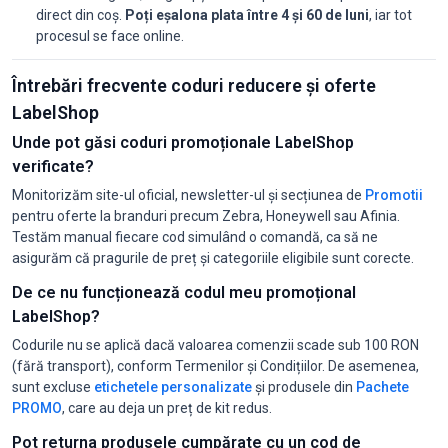
direct din coș.
Poți eșalona plata între 4 și 60 de luni
, iar tot
procesul se face online.
Întrebări frecvente coduri reducere și oferte
LabelShop
Unde pot găsi coduri promoționale LabelShop
verificate?
Monitorizăm site-ul oficial, newsletter-ul și secțiunea de
Promotii
pentru oferte la branduri precum Zebra, Honeywell sau Afinia.
Testăm manual fiecare cod simulând o comandă, ca să ne
asigurăm că pragurile de preț și categoriile eligibile sunt corecte.
De ce nu funcționează codul meu promoțional
LabelShop?
Codurile nu se aplică dacă valoarea comenzii scade sub 100 RON
(fără transport), conform Termenilor și Condițiilor. De asemenea,
sunt excluse
etichetele personalizate
și produsele din
Pachete
PROMO
, care au deja un preț de kit redus.
Pot returna produsele cumpărate cu un cod de