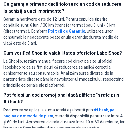
Ce garanție primesc dacă folosesc un cod de reducere
la achiziția unei imprimante?
Garanția hardware este de 12 luni. Pentru capul de tipărire,
condițiile sunt: 6 luni / 30 km (transfer termic) sau 3 luni / 5 km
(direct termic). Conform
Politicii de Garanție
, utilizarea unor
consumabile neadecvate poate anula garanția; durata medie de
viață este de 5 ani.
Cum verifică Shopilo valabilitatea ofertelor LabelShop?
La Shopilo, testăm manual fiecare cod direct pe site-ul oficial
labelshop.ro ca să fim siguri că reducerea se aplică corect la
echipamente sau consumabile. Analizăm surse diverse, de la
parteneriate directe până la newsletter-ul magazinului, respectând
principiile editoriale ale platformei.
Pot folosi un cod promoțional dacă plătesc în rate prin
tbi bank?
Reducerea se aplică la suma totală eșalonată prin
tbi bank, pe
pagina de metode de plata
, metodă disponibilă pentru rate între 4
și 60 de luni. Aprobarea digitală durează între 10 și 60 de minute, iar
livrarea se face imediat după semnarea electronică a