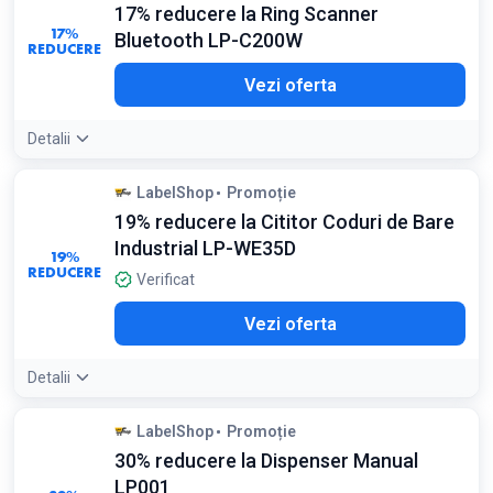
17% reducere la Ring Scanner
Condiții:
17%
Bluetooth LP-C200W
Reducerea se aplica la produsele selectate din categoria
REDUCERE
Echipamente
Vezi oferta
Detalii
Detaliile ofertei:
Scanerele tip inel permit lucrul cu ambele
LabelShop
Promoție
maini libere, crescand productivitatea in operatiunile de
19% reducere la Cititor Coduri de Bare
picking
Industrial LP-WE35D
19%
REDUCERE
Verificat
Vezi oferta
Detalii
Detaliile ofertei:
Acest model include suport de incarcare
LabelShop
Promoție
(cradle) si este rezistent la apa, fiind recomandat pentru
30% reducere la Dispenser Manual
medii de depozitare dificile
LP001