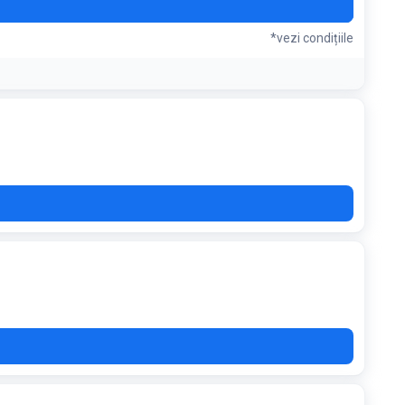
100
*vezi condițiile