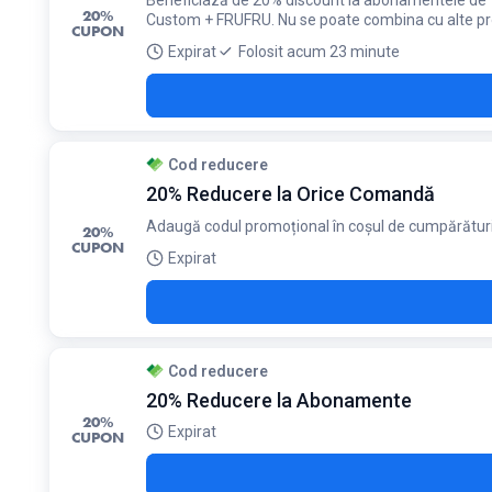
Beneficiază de 20% discount la abonamentele de 7-1
20%
Custom + FRUFRU. Nu se poate combina cu alte pr
CUPON
Expirat
Folosit acum 23 minute
Cod reducere
20% Reducere la Orice Comandă
Adaugă codul promoțional în coșul de cumpărături
20%
CUPON
Expirat
Cod reducere
20% Reducere la Abonamente
20%
Expirat
CUPON