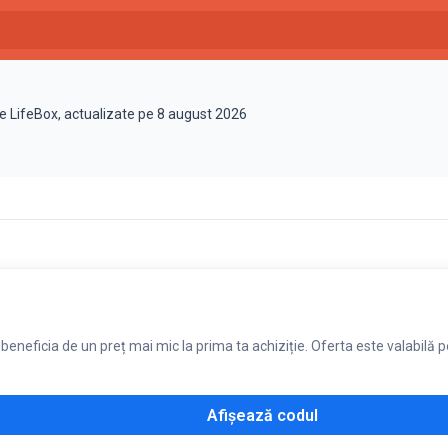
te LifeBox, actualizate pe 8 august 2026
eneficia de un preț mai mic la prima ta achiziție. Oferta este valabilă pe
Afișează codul