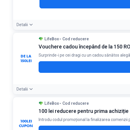
Detalii
Condiții:
LifeBox
Cod reducere
Codul de reducere se obține direct de pe site, în funcție de
Vouchere cadou începând de la 150 R
Surprinde-i pe cei dragi cu un cadou sănătos alegân
DE LA
150
LEI
Detalii
Condiții:
LifeBox
Cod reducere
Vizitează site-ul oficial pentru a obține codul voucherului
100 lei reducere pentru prima achiziție
Introdu codul promoțional la finalizarea comenzii p
100
LEI
CUPON