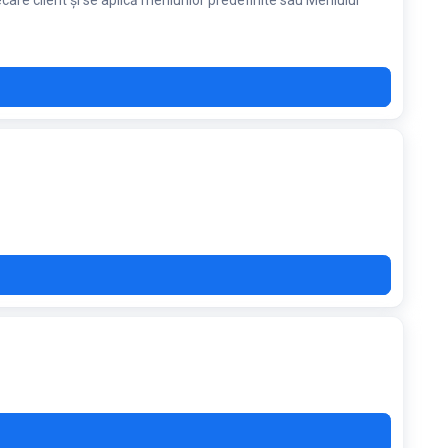
re client și se aplică meniurilor predefinite sau Meniului
ORT
GHT
LTH