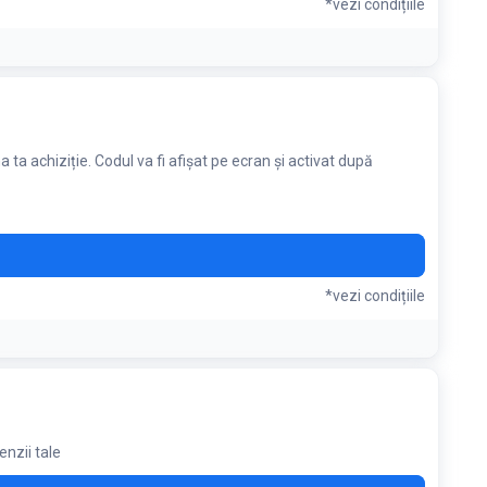
*vezi condițiile
 achiziție. Codul va fi afișat pe ecran și activat după
*vezi condițiile
enzii tale