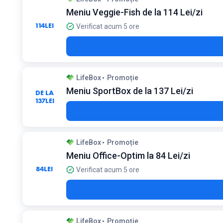
Meniu Veggie-Fish de la 114 Lei/zi
114
LEI
Verificat acum 5 ore
LifeBox
Promoție
Meniu SportBox de la 137 Lei/zi
DE LA
137
LEI
LifeBox
Promoție
Meniu Office-Optim la 84 Lei/zi
84
LEI
Verificat acum 5 ore
LifeBox
Promoție