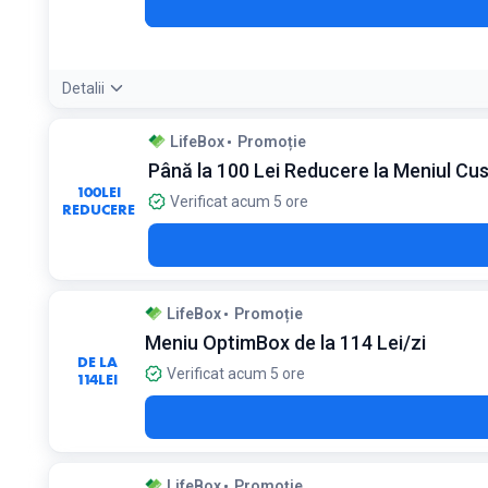
Detalii
Condiții:
LifeBox
Promoție
Ofertă destinată exclusiv clienților noi
Până la 100 Lei Reducere la Meniul C
100
LEI
Verificat acum 5 ore
REDUCERE
LifeBox
Promoție
Meniu OptimBox de la 114 Lei/zi
DE LA
Verificat acum 5 ore
114
LEI
LifeBox
Promoție