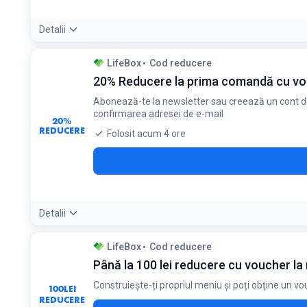
Detalii
Condiții:
LifeBox
Cod reducere
Exclusiv pentru clienții noi la prima achiziție
20% Reducere la prima comandă cu vou
Abonează-te la newsletter sau creează un cont de 
confirmarea adresei de e-mail
20%
REDUCERE
Folosit acum 4 ore
Detalii
Condiții:
LifeBox
Cod reducere
Oferta se aplică exclusiv clienților noi care își confirmă adr
Până la 100 lei reducere cu voucher l
Construiește-ți propriul meniu și poți obține un vo
100
LEI
REDUCERE