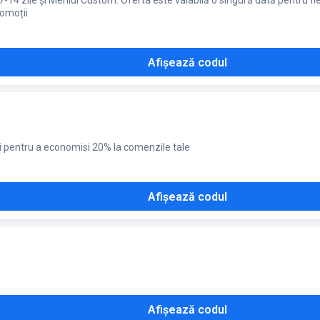
4 zile și Meniul Custom. Oferta este valabilă o singură dată pentru fieca
omoții
Afișează codul
 pentru a economisi 20% la comenzile tale
Afișează codul
Afișează codul