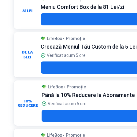
Meniu Comfort Box de la 81 Lei/zi
81
LEI
LifeBox
Promoție
Creează Meniul Tău Custom de la 5 Lei
DE LA
Verificat acum 5 ore
5
LEI
LifeBox
Promoție
Până la 10% Reducere la Abonamente
10%
Verificat acum 5 ore
REDUCERE
LifeBox
Promoție