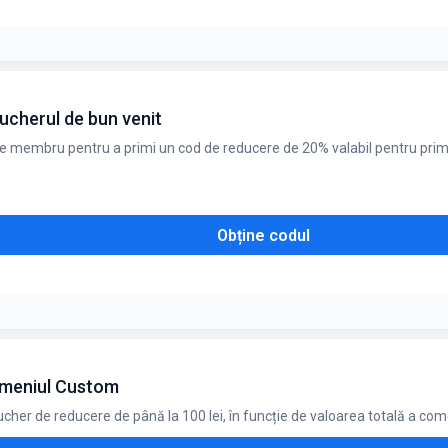
cherul de bun venit
membru pentru a primi un cod de reducere de 20% valabil pentru prima ta
Obține codul
esa de e-mail
a meniul Custom
ucher de reducere de până la 100 lei, în funcție de valoarea totală a com