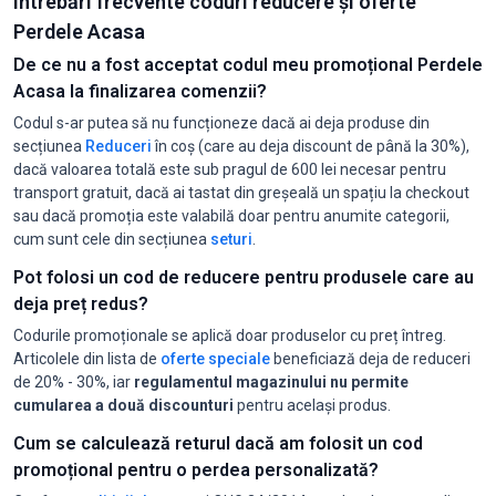
Întrebări frecvente coduri reducere și oferte
Perdele Acasa
De ce nu a fost acceptat codul meu promoțional Perdele
Acasa la finalizarea comenzii?
Codul s-ar putea să nu funcționeze dacă ai deja produse din
secțiunea
Reduceri
în coș (care au deja discount de până la 30%),
dacă valoarea totală este sub pragul de 600 lei necesar pentru
transport gratuit, dacă ai tastat din greșeală un spațiu la checkout
sau dacă promoția este valabilă doar pentru anumite categorii,
cum sunt cele din secțiunea
seturi
.
Pot folosi un cod de reducere pentru produsele care au
deja preț redus?
Codurile promoționale se aplică doar produselor cu preț întreg.
Articolele din lista de
oferte speciale
beneficiază deja de reduceri
de 20% - 30%, iar
regulamentul magazinului nu permite
cumularea a două discounturi
pentru același produs.
Cum se calculează returul dacă am folosit un cod
promoțional pentru o perdea personalizată?