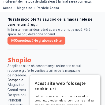
indiferent de metoda de plată aleasă la finalizarea comenzii.
Acasă
Magazine
Perdele Acasa
Nu rata nicio ofertă sau cod de la magazinele pe
care le urmărești
Îți trimitem email doar când apare o promoție nouă. Fără
spam. Te poți dezabona oricând.
Conectează-te și abonează-te
Shopilo te ajută să economisești online prin coduri
reducere și oferte verificate zilnic de la magazine
de încredere.
Companie
Legal
Linkuri utile
Acest site web folosește
Magazine
Notificare
Blog
cookie-uri
Contul meu
Legala
Curs BNR
Despre noi
Politica de
ANPC
Folosim cookie-uri pentru a personaliza
Principii
confidențialitate
SAL - UE
conținutul, reclamele și pentru a ne analiza
traficul. De asemenea, împărtășim