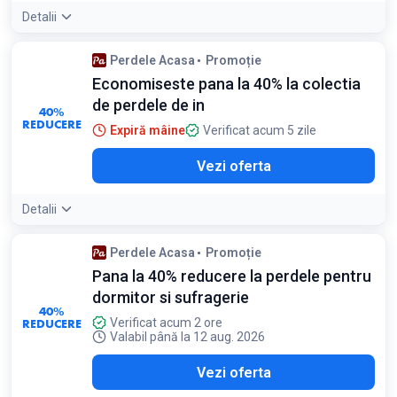
Detalii
Condiții:
Perdele Acasa
Promoție
Reducerea se aplică la produsele selectate din campanie
Economiseste pana la 40% la colectia
de perdele de in
40%
REDUCERE
Expiră mâine
Verificat acum 5 zile
Vezi oferta
Detalii
Perdele Acasa
Promoție
Pana la 40% reducere la perdele pentru
dormitor si sufragerie
40%
REDUCERE
Verificat acum 2 ore
Valabil până la 12 aug. 2026
Vezi oferta