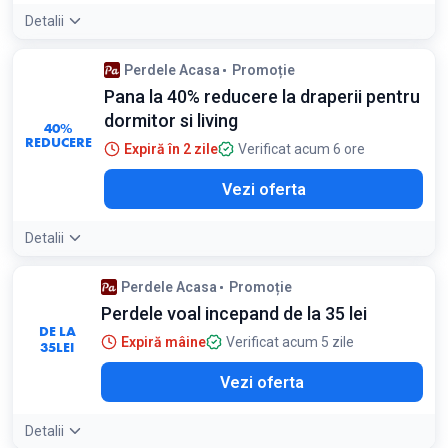
Detalii
Perdele Acasa
Promoție
Pana la 40% reducere la draperii pentru
dormitor si living
40%
REDUCERE
Expiră în 2 zile
Verificat acum 6 ore
Vezi oferta
Detalii
Perdele Acasa
Promoție
Perdele voal incepand de la 35 lei
DE LA
Expiră mâine
Verificat acum 5 zile
35
LEI
Vezi oferta
Detalii