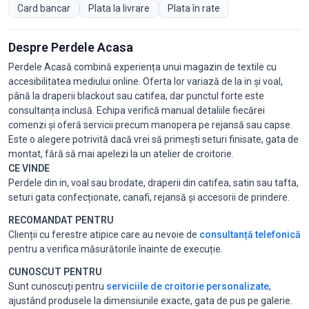
Card bancar
Plata la livrare
Plata în rate
Despre Perdele Acasa
Perdele Acasă combină experiența unui magazin de textile cu
accesibilitatea mediului online. Oferta lor variază de la in și voal,
până la draperii blackout sau catifea, dar punctul forte este
consultanța inclusă. Echipa verifică manual detaliile fiecărei
comenzi și oferă servicii precum manopera pe rejansă sau capse.
Este o alegere potrivită dacă vrei să primești seturi finisate, gata de
montat, fără să mai apelezi la un atelier de croitorie.
CE VINDE
Perdele din in, voal sau brodate, draperii din catifea, satin sau tafta,
seturi gata confecționate, canafi, rejansă și accesorii de prindere.
RECOMANDAT PENTRU
Clienții cu ferestre atipice care au nevoie de
consultanță telefonică
pentru a verifica măsurătorile înainte de execuție.
CUNOSCUT PENTRU
Sunt cunoscuți pentru
serviciile de croitorie personalizate
,
ajustând produsele la dimensiunile exacte, gata de pus pe galerie.