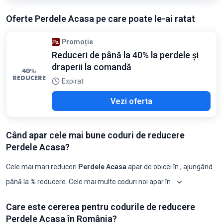
Oferte Perdele Acasa pe care poate le-ai ratat
Promoție
Reduceri de până la 40% la perdele și
draperii la comandă
40%
REDUCERE
Expirat
Vezi oferta
Când apar cele mai bune coduri de reducere
Perdele Acasa?
Cele mai mari reduceri
Perdele Acasa
apar de obicei în
, ajungând
până la
%
reducere. Cele mai multe coduri noi apar în
.
Shopilo triază 
Perdele Acasa: coduri p
Care este cererea pentru codurile de reducere
Luna
Coduri noi
Reducere maximă
Reducere minimă
Coduri ≥50%
C
Perdele Acasa în România?
2025-08
0
-
-
0
0