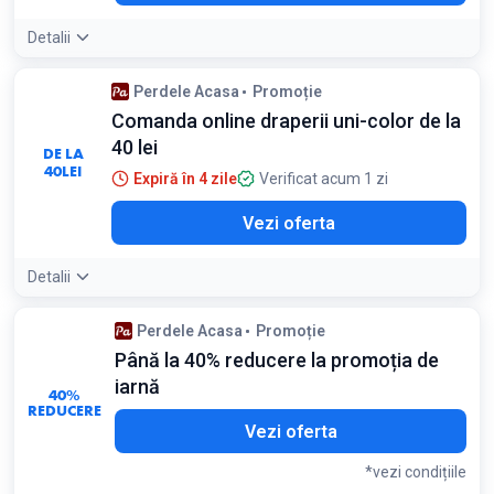
Detalii
Perdele Acasa
Promoție
Comanda online draperii uni-color de la
40 lei
DE LA
40
LEI
Expiră în 4 zile
Verificat acum 1 zi
Vezi oferta
Detalii
Perdele Acasa
Promoție
Până la 40% reducere la promoția de
iarnă
40%
REDUCERE
Vezi oferta
*vezi condițiile