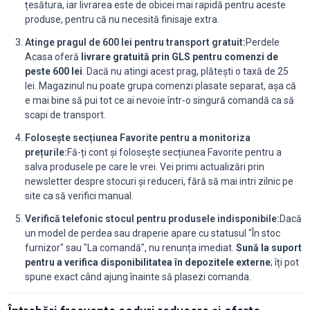
țesătura, iar livrarea este de obicei mai rapidă pentru aceste
produse, pentru că nu necesită finisaje extra.
Atinge pragul de 600 lei pentru transport gratuit:
Perdele
Acasa oferă
livrare gratuită prin GLS pentru comenzi de
peste 600 lei
. Dacă nu atingi acest prag, plătești o taxă de 25
lei. Magazinul nu poate grupa comenzi plasate separat, așa că
e mai bine să pui tot ce ai nevoie într-o singură comandă ca să
scapi de transport.
Folosește secțiunea Favorite pentru a monitoriza
prețurile:
Fă-ți cont și folosește secțiunea Favorite pentru a
salva produsele pe care le vrei. Vei primi actualizări prin
newsletter despre stocuri și reduceri, fără să mai intri zilnic pe
site ca să verifici manual.
Verifică telefonic stocul pentru produsele indisponibile:
Dacă
un model de perdea sau draperie apare cu statusul "În stoc
furnizor" sau "La comandă", nu renunța imediat.
Sună la suport
pentru a verifica disponibilitatea în depozitele externe
; îți pot
spune exact când ajung înainte să plasezi comanda.