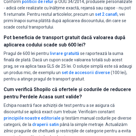
Conform
politicii de retur
și OUG 34/2014, produsele personalizate
- adică cele realizate cu înălțime exactă, rejansă sau capse - nu pot
fi returnate. Pentru restul articolelor, precum un
set 2 canafi
, vei
primi înapoi suma plătită după aplicarea discountului, din care se
scade costul transportului.
Pot beneficia de transport gratuit dacă valoarea după
aplicarea codului scade sub 600 lei?
Pragul de 600 lei pentru
livrare gratuită
se raportează la suma
finală de plată. Dacă un cupon scade valoarea totală sub acest
prag, se va aplica taxa GLS de 25 lei. O soluție simplă este să adaugi
un produs mic, de exemplu un
set de accesorii diverse
(100 lei),
pentru a atinge pragul de transport gratuit.
Cum verifică Shopilo că ofertele și codurile de reducere
pentru Perdele Acasa sunt valide?
Echipa noastră face achiziții de test pentru a se asigura că
discountul se aplică exact cum trebuie. Verificăm constant
principiile noastre editoriale
și testăm manual codurile pe diverse
categorii, de la
draperii satin
până la simple metraje. Actualizăm
zilnic pragurile de cheltuieli și restricțiile de categorie pentru a evita