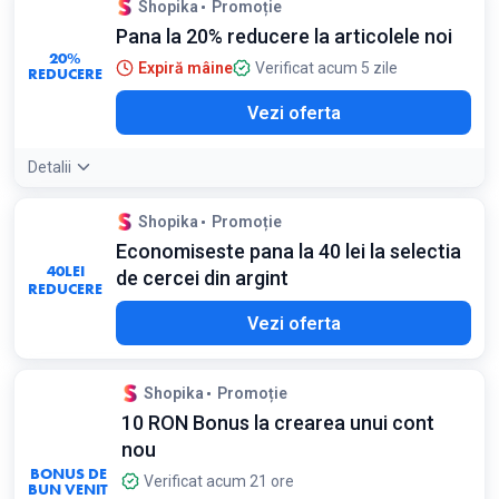
Shopika
Promoție
Pana la 20% reducere la articolele noi
20%
Expiră mâine
Verificat acum 5 zile
REDUCERE
Vezi oferta
Detalii
Shopika
Promoție
Economiseste pana la 40 lei la selectia
40
LEI
de cercei din argint
REDUCERE
Vezi oferta
Shopika
Promoție
10 RON Bonus la crearea unui cont
nou
BONUS DE
Verificat acum 21 ore
BUN VENIT