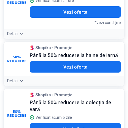
Verificat acum 21 ore
REDUCERE
Vezi oferta
*vezi condițiile
Detalii
Detaliile ofertei:
Cumpărați seturi formate din eșarfă și
Shopika
Promoție
beretă sau rochie și geantă de plajă pentru a beneficia de
Până la 50% reducere la haine de iarnă
reducerea de 15% față de prețul individual
50%
Condiții:
REDUCERE
Vezi oferta
Se aplică doar produselor din categoria Pachete Bundle
Detalii
Detaliile ofertei:
Verificați secțiunea de pulovere și geci
Shopika
Promoție
pentru reduceri de până la jumătate din prețul inițial
Până la 50% reducere la colecția de
vară
50%
REDUCERE
Verificat acum 6 zile