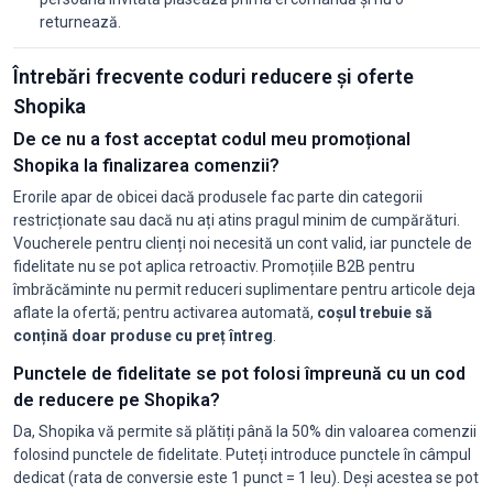
returnează.
Întrebări frecvente coduri reducere și oferte
Shopika
De ce nu a fost acceptat codul meu promoțional
Shopika la finalizarea comenzii?
Erorile apar de obicei dacă produsele fac parte din categorii
restricționate sau dacă nu ați atins pragul minim de cumpărături.
Voucherele pentru clienți noi necesită un cont valid, iar punctele de
fidelitate nu se pot aplica retroactiv. Promoțiile B2B pentru
îmbrăcăminte nu permit reduceri suplimentare pentru articole deja
aflate la ofertă; pentru activarea automată,
coșul trebuie să
conțină doar produse cu preț întreg
.
Punctele de fidelitate se pot folosi împreună cu un cod
de reducere pe Shopika?
Da, Shopika vă permite să plătiți până la 50% din valoarea comenzii
folosind punctele de fidelitate. Puteți introduce punctele în câmpul
dedicat (rata de conversie este 1 punct = 1 leu). Deși acestea se pot