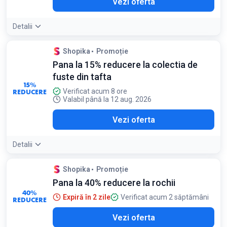
Vezi oferta
Detalii
Detaliile ofertei:
Căutați rochiile tip cămașă sau modelele
Shopika
Promoție
din mătase indiană pentru cele mai bune reduceri de sezon
Pana la 15% reducere la colectia de
fuste din tafta
15%
REDUCERE
Verificat acum 8 ore
Valabil până la 12 aug. 2026
Vezi oferta
Detalii
Shopika
Promoție
Pana la 40% reducere la rochii
40%
Expiră în 2 zile
Verificat acum 2 săptămâni
REDUCERE
Vezi oferta