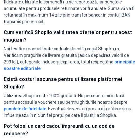
fidelitate utilizate la comandă nu se reportează, iar punctele
acumulate pentru produsele returnate vor fi anulate. Suma vă va fi
returnată în maximum 14 zile prin transfer bancar în contul IBAN
transmis prin e-mail.
Cum verifică Shopilo validitatea ofertelor pentru acest
magazin?
Noi testăm manual toate codurile direct în coșul Shopika.ro.
Verificăm pragurile de livrare gratuită (adică depășirea valorii de
299 lei), categoriile incluse și expirarea, totul respectând
principiile
noastre editoriale
.
Există costuri ascunse pentru utilizarea platformei
Shopilo?
Utilizarea Shopilo este 100% gratuită. Nu percepem nicio taxă
pentru accesul la vouchere sau pentru ghidurile noastre despre
punctele de fidelitate
. Eventualele venituri provin din afiliere și nu
influențează în niciun fel prețul pe care îl plătiți la Shopika.
Pot folosi un card cadou împreună cu un cod de
reducere?