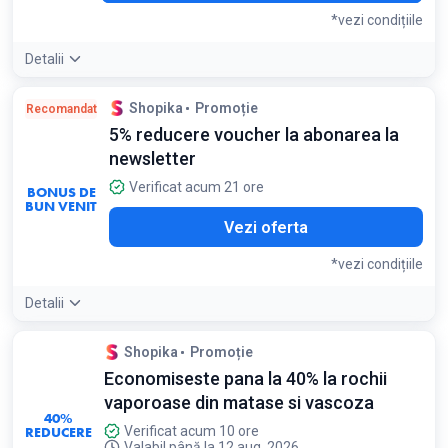
*vezi condițiile
Detalii
Condiții:
Shopika
Promoție
Recomandat
Reducerea nu se cumulează cu alte promoții existente pe
5% reducere voucher la abonarea la
Shopika.ro
newsletter
Verificat acum 21 ore
BONUS DE
BUN VENIT
Vezi oferta
*vezi condițiile
Detalii
Detaliile ofertei:
Înscrieți-vă cu adresa de email și veți primi
Shopika
Promoție
codul de reducere pe mail
Economiseste pana la 40% la rochii
Condiții:
vaporoase din matase si vascoza
Valabil pentru prima comandă după abonare
40%
REDUCERE
Verificat acum 10 ore
Valabil până la 12 aug. 2026