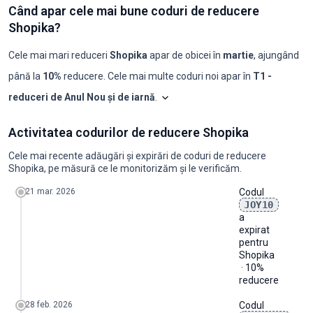
Când apar cele mai bune coduri de reducere
Shopika?
Cele mai mari reduceri
Shopika
apar de obicei în
martie
, ajungând
până la
10%
reducere. Cele mai multe coduri noi apar în
T1 -
reduceri de Anul Nou și de iarnă
.
Shopilo triază constant ofertele
Sh
Sh
Activitatea codurilor de reducere Shopika
Luna
Coduri noi
Reducere maximă
Reducere minimă
Coduri ≥50%
C
2025-08
0
-
-
0
0
Cele mai recente adăugări și expirări de coduri de reducere
2025-09
0
-
-
0
0
Shopika, pe măsură ce le monitorizăm și le verificăm.
2025-10
0
-
-
0
0
2025-11
0
-
-
0
0
21 mar. 2026
Codul
2025-12
0
-
-
0
0
JOY10
2026-01
0
-
-
0
0
a
2026-02
2
5%
5%
0
0
expirat
2026-03
1
10%
10%
0
0
pentru
2026-04
0
-
-
0
0
Shopika
2026-05
0
-
-
0
0
· 10%
2026-06
0
-
-
0
0
reducere
2026-07
0
-
-
0
0
2026-08
0
-
-
0
0
28 feb. 2026
Codul