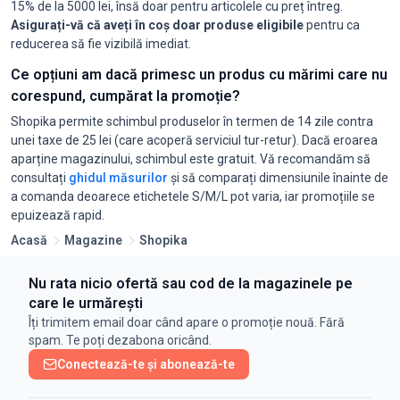
15% de la 5000 lei, însă doar pentru articolele cu preț întreg.
Asigurați-vă că aveți în coș doar produse eligibile
pentru ca
reducerea să fie vizibilă imediat.
Ce opțiuni am dacă primesc un produs cu mărimi care nu
corespund, cumpărat la promoție?
Shopika permite schimbul produselor în termen de 14 zile contra
unei taxe de 25 lei (care acoperă serviciul tur-retur). Dacă eroarea
aparține magazinului, schimbul este gratuit. Vă recomandăm să
consultați
ghidul măsurilor
și să comparați dimensiunile înainte de
a comanda deoarece etichetele S/M/L pot varia, iar promoțiile se
epuizează rapid.
Acasă
Magazine
Shopika
Nu rata nicio ofertă sau cod de la magazinele pe
care le urmărești
Îți trimitem email doar când apare o promoție nouă. Fără
spam. Te poți dezabona oricând.
Conectează-te și abonează-te