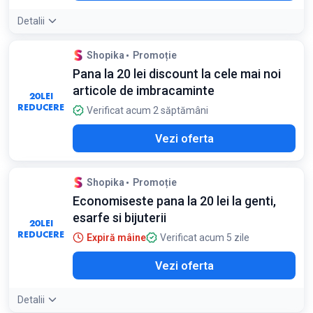
Detalii
Shopika
Promoție
Pana la 20 lei discount la cele mai noi
articole de imbracaminte
20
LEI
REDUCERE
Verificat acum 2 săptămâni
Vezi oferta
Shopika
Promoție
Economiseste pana la 20 lei la genti,
esarfe si bijuterii
20
LEI
REDUCERE
Expiră mâine
Verificat acum 5 zile
Vezi oferta
Detalii