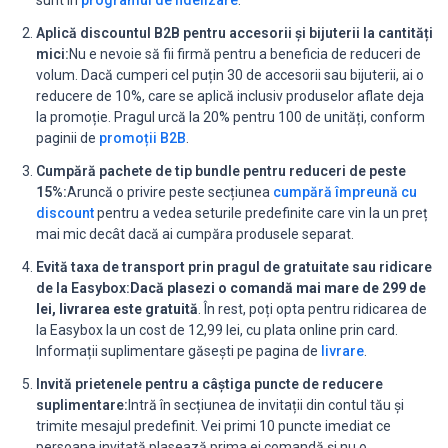
Aplică discountul B2B pentru accesorii și bijuterii la cantități
mici:
Nu e nevoie să fii firmă pentru a beneficia de reduceri de
volum. Dacă cumperi cel puțin 30 de accesorii sau bijuterii, ai o
reducere de 10%, care se aplică inclusiv produselor aflate deja
la promoție. Pragul urcă la 20% pentru 100 de unități, conform
paginii de
promoții B2B
.
Cumpără pachete de tip bundle pentru reduceri de peste
15%:
Aruncă o privire peste secțiunea
cumpără împreună cu
discount
pentru a vedea seturile predefinite care vin la un preț
mai mic decât dacă ai cumpăra produsele separat.
Evită taxa de transport prin pragul de gratuitate sau ridicare
de la Easybox:
Dacă plasezi o comandă mai mare de 299 de
lei, livrarea este gratuită
. În rest, poți opta pentru ridicarea de
la Easybox la un cost de 12,99 lei, cu plata online prin card.
Informații suplimentare găsești pe pagina de
livrare
.
Invită prietenele pentru a câștiga puncte de reducere
suplimentare:
Intră în secțiunea de invitații din contul tău și
trimite mesajul predefinit. Vei primi 10 puncte imediat ce
persoana invitată plasează prima ei comandă și nu o