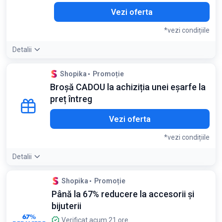
Vezi oferta
*vezi condițiile
Detalii
Detaliile ofertei:
Primiți instant 10 puncte de fidelitate
Shopika
Promoție
(echivalentul a 10 lei) imediat ce vă înregistrați pe site
Broșă CADOU la achiziția unei eșarfe la
Condiții:
preț întreg
Valabil pentru clienți noi care își creează cont
Vezi oferta
*vezi condițiile
Detalii
Detaliile ofertei:
Alegeți o eșarfă care nu este deja la
Shopika
Promoție
reducere pentru a primi broșa gratuit
Până la 67% reducere la accesorii și
Condiții:
bijuterii
Valabil doar pentru eșarfele la preț neredus
67%
Verificat acum 21 ore