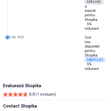
SPKLOVE
a
expirat
pentru
Shopika
· 5%
reducere
6 feb. 2026
Cod
nou
disponibil
pentru
Shopika
:
SHOPILO5
· 5%
reducere
Evaluează Shopika
5.0
(1 evaluare)
Contact Shopika