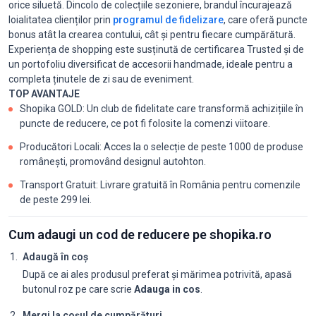
orice siluetă. Dincolo de colecțiile sezoniere, brandul încurajează
loialitatea clienților prin
programul de fidelizare
, care oferă puncte
bonus atât la crearea contului, cât și pentru fiecare cumpărătură.
Experiența de shopping este susținută de certificarea Trusted și de
un portofoliu diversificat de accesorii handmade, ideale pentru a
completa ținutele de zi sau de eveniment.
TOP AVANTAJE
Shopika GOLD: Un club de fidelitate care transformă achizițiile în
puncte de reducere, ce pot fi folosite la comenzi viitoare.
Producători Locali: Acces la o selecție de peste 1000 de produse
românești, promovând designul autohton.
Transport Gratuit: Livrare gratuită în România pentru comenzile
de peste 299 lei.
Cum adaugi un cod de reducere pe shopika.ro
Adaugă în coș
După ce ai ales produsul preferat și mărimea potrivită, apasă
butonul roz pe care scrie
Adauga in cos
.
Mergi la coșul de cumpărături