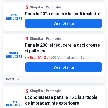
Shopika
Promoție
Pana la 20% reducere la genti impletite
20%
REDUCERE
Vezi oferta
Shopika
Promoție
Pana la 200 lei reducere la geci groase
si paltoane
200
LEI
REDUCERE
Expiră în 3 zile
Verificat acum 3 zile
Vezi oferta
Detalii
Shopika
Promoție
Economiseste pana la 15% la articole
15%
de imbracaminte exterioara
REDUCERE