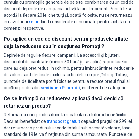
cumula cu promoțiile generale de pe site, combinarea cu un cod de
discount depinde de campania activă la acel moment. Punctele se
acordă la fiecare 20 lei cheltuiți și, odată folosite, nu se returnează
în cazul unui
retur
, fiind considerate consumate pentru achitarea
comenzii respective.
Pot aplica un cod de discount pentru produsele aflate
deja la reducere sau în secțiunea Promoții?
Depinde de regulile fiecărei campanii. La accesorii și bijuterii,
discountul de cantitate (minim 30 bucăți) se aplică și produselor
care au deja preț redus. În schimb, pentru îmbrăcăminte, reducerile
de volum sunt dedicate exclusiv articolelor cu preț întreg. Totuși,
punctele de fidelitate pot fi folosite pentru a reduce prețul final al
oricărui produs din
secțiunea Promoții
, indiferent de categorie.
Ce se întâmplă cu reducerea aplicată dacă decid să
returnez un produs?
Returnarea unui produs duce la recalcularea tuturor beneficiilor.
Dacă ați beneficiat de
transport gratuit
depășind pragul de 299 lei,
dar returnarea produsului scade totalul sub această valoare, taxa
standard de 19 lei va fi reținută din suma rambursată. Punctele de