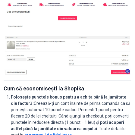
Cum să economisești la Shopika
Folosește punctele bonus pentru a achita până la jumătate
din factură:
Creează-ți un cont înainte de prima comandă ca să
primești automat 10 puncte cadou. Primești 1 punct pentru
fiecare 20 de lei cheltuiți. Când ajungi la checkout, poți converti
punctele în reducere directă (1 punct = 1 leu) și
poți acoperi
astfel până la jumătate din valoarea coșului
. Toate detaliile
sunt în
programul de fidelizare
.