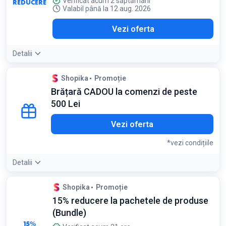
Verificat acum 2 săptămâni
REDUCERE
Valabil până la 12 aug. 2026
Vezi oferta
Detalii
Shopika
Promoție
Brățară CADOU la comenzi de peste
500 Lei
Vezi oferta
*vezi condițiile
Detalii
Detaliile ofertei:
Cadoul se adaugă automat în coș odată ce
Shopika
Promoție
pragul de 500 Lei este atins
15% reducere la pachetele de produse
Condiții:
(Bundle)
Valabil pentru comenzi de minim 500 Lei
15%