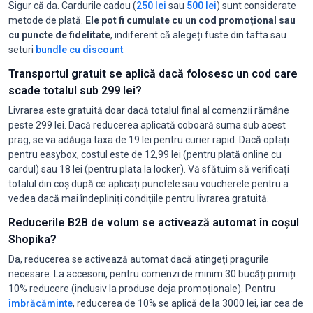
Sigur că da. Cardurile cadou (
250 lei
sau
500 lei
) sunt considerate
metode de plată.
Ele pot fi cumulate cu un cod promoțional sau
cu puncte de fidelitate
, indiferent că alegeți fuste din tafta sau
seturi
bundle cu discount
.
Transportul gratuit se aplică dacă folosesc un cod care
scade totalul sub 299 lei?
Livrarea este gratuită doar dacă totalul final al comenzii rămâne
peste 299 lei. Dacă reducerea aplicată coboară suma sub acest
prag, se va adăuga taxa de 19 lei pentru curier rapid. Dacă optați
pentru easybox, costul este de 12,99 lei (pentru plată online cu
cardul) sau 18 lei (pentru plata la locker). Vă sfătuim să verificați
totalul din coș după ce aplicați punctele sau voucherele pentru a
vedea dacă mai îndepliniți condițiile pentru livrarea gratuită.
Reducerile B2B de volum se activează automat în coșul
Shopika?
Da, reducerea se activează automat dacă atingeți pragurile
necesare. La accesorii, pentru comenzi de minim 30 bucăți primiți
10% reducere (inclusiv la produse deja promoționale). Pentru
îmbrăcăminte
, reducerea de 10% se aplică de la 3000 lei, iar cea de