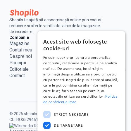
Shopilo te ajută să economisești online prin coduri
reducere și oferte verificate zilnic de la magazine
de încredere.
Companie
Legal
Linkuri utile
Acest site web folosește
Magazine
Notificare
Blog
cookie-uri
Contul meu
Legala
Curs BNR
Despre noi
Politica de
ANPC
Folosim cookie-uri pentru a personaliza
Principii
confidențialitate
SAL - UE
conținutul, reclamele și pentru a ne analiza
traficul. De asemenea, împărtășim
Editoriale
Termeni de
ECC Romania
informații despre utilizarea site-ului nostru
Contact
utilizare
ANCOM
cu partenerii noștri de publicitate și analiză,
Politica
care le pot combina cu alte informații pe
Cookie
care le-ați furnizat sau pe care le-au
colectat din utilizarea serviciilor lor.
Politica
de confidențialitate
© 2026 shopilo.ro.
Operat de DontPayFull SRL |
STRICT NECESARE
CUI RO35294618.
Toate drepturile rezervate.
DE TARGETARE