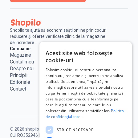
Shopilo te ajută să economisești online prin coduri
reducere și oferte verificate zilnic de la magazine
de încredere.
Companie
Legal
Linkuri utile
Acest site web folosește
Magazine
Notificare
Blog
cookie-uri
Contul meu
Legala
Curs BNR
Despre noi
Politica de
ANPC
Folosim cookie-uri pentru a personaliza
Principii
confidențialitate
SAL - UE
conținutul, reclamele și pentru a ne analiza
traficul. De asemenea, împărtășim
Editoriale
Termeni de
ECC Romania
informații despre utilizarea site-ului nostru
Contact
utilizare
ANCOM
cu partenerii noștri de publicitate și analiză,
Politica
care le pot combina cu alte informații pe
Cookie
care le-ați furnizat sau pe care le-au
colectat din utilizarea serviciilor lor.
Politica
de confidențialitate
© 2026 shopilo.ro.
Operat de DontPayFull SRL |
STRICT NECESARE
CUI RO35294618.
Toate drepturile rezervate.