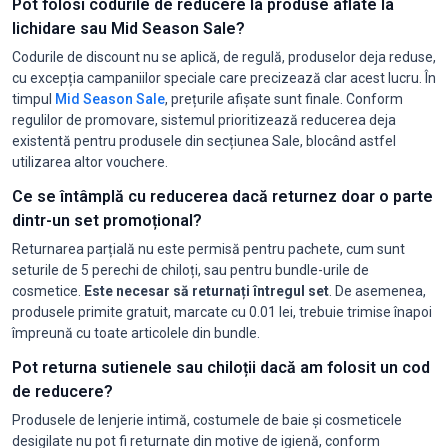
Pot folosi codurile de reducere la produse aflate la
lichidare sau Mid Season Sale?
Codurile de discount nu se aplică, de regulă, produselor deja reduse,
cu excepția campaniilor speciale care precizează clar acest lucru. În
timpul
Mid Season Sale
, prețurile afișate sunt finale. Conform
regulilor de promovare, sistemul prioritizează reducerea deja
existentă pentru produsele din secțiunea Sale, blocând astfel
utilizarea altor vouchere.
Ce se întâmplă cu reducerea dacă returnez doar o parte
dintr-un set promoțional?
Returnarea parțială nu este permisă pentru pachete, cum sunt
seturile de 5 perechi de chiloți, sau pentru bundle-urile de
cosmetice.
Este necesar să returnați întregul set
. De asemenea,
produsele primite gratuit, marcate cu 0.01 lei, trebuie trimise înapoi
împreună cu toate articolele din bundle.
Pot returna sutienele sau chiloții dacă am folosit un cod
de reducere?
Produsele de lenjerie intimă, costumele de baie și cosmeticele
desigilate nu pot fi returnate din motive de igienă, conform