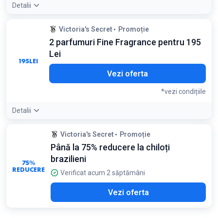
Detalii
Condiții:
Victoria's Secret
Promoție
Se aplică stilurilor selectate
2 parfumuri Fine Fragrance pentru 195
Lei
195
LEI
Vezi oferta
*vezi condițiile
Detalii
Condiții:
Victoria's Secret
Promoție
Limitat la colecția Fine Fragrance
Până la 75% reducere la chiloți
brazilieni
75%
REDUCERE
Verificat acum 2 săptămâni
Vezi oferta