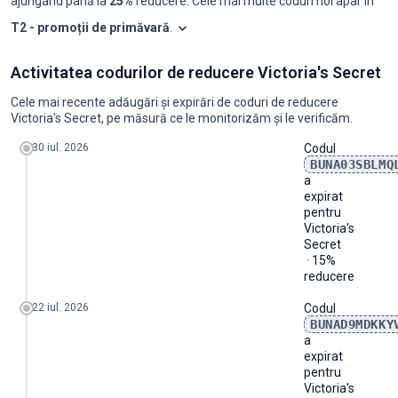
ajungând până la
25%
reducere. Cele mai multe coduri noi apar în
T2 - promoții de primăvară
.
Shopilo triază constant ofertele
Victoria
Victoria's
Activitatea codurilor de reducere Victoria's Secret
Luna
Coduri noi
Reducere maximă
Reducere minimă
Coduri ≥50%
C
2025-08
0
-
-
0
0
Cele mai recente adăugări și expirări de coduri de reducere
2025-09
0
-
-
0
0
Victoria's Secret, pe măsură ce le monitorizăm și le verificăm.
2025-10
0
-
-
0
0
2025-11
0
-
-
0
0
30 iul. 2026
Codul
2025-12
0
-
-
0
0
BUNA03SBLMQ
2026-01
0
-
-
0
0
a
2026-02
0
-
-
0
0
expirat
2026-03
0
-
-
0
0
pentru
2026-04
1
25%
25%
0
0
Victoria's
2026-05
0
-
-
0
0
Secret
2026-06
5
15%
10%
0
0
· 15%
2026-07
3
15%
15%
0
0
reducere
2026-08
0
-
-
0
0
22 iul. 2026
Codul
BUNAD9MDKKY
a
expirat
pentru
Victoria's