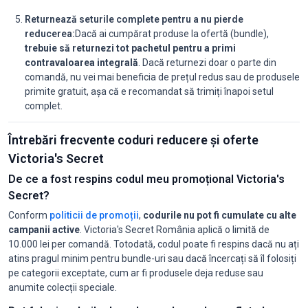
Returnează seturile complete pentru a nu pierde
reducerea:
Dacă ai cumpărat produse la ofertă (bundle),
trebuie să returnezi tot pachetul pentru a primi
contravaloarea integrală
. Dacă returnezi doar o parte din
comandă, nu vei mai beneficia de prețul redus sau de produsele
primite gratuit, așa că e recomandat să trimiți înapoi setul
complet.
Întrebări frecvente coduri reducere și oferte
Victoria's Secret
De ce a fost respins codul meu promoțional Victoria's
Secret?
Conform
politicii de promoții
,
codurile nu pot fi cumulate cu alte
campanii active
. Victoria's Secret România aplică o limită de
10.000 lei per comandă. Totodată, codul poate fi respins dacă nu ați
atins pragul minim pentru bundle-uri sau dacă încercați să îl folosiți
pe categorii exceptate, cum ar fi produsele deja reduse sau
anumite colecții speciale.