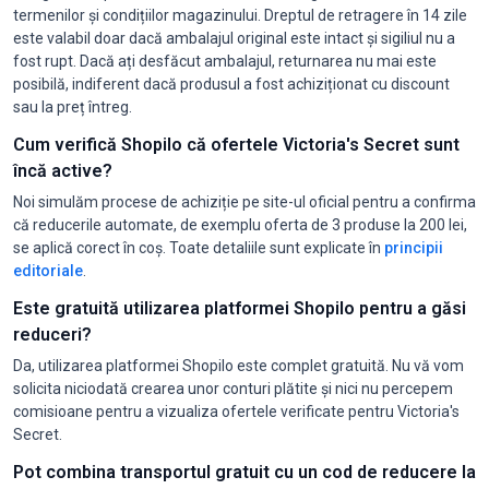
termenilor și condițiilor magazinului. Dreptul de retragere în 14 zile
este valabil doar dacă ambalajul original este intact și sigiliul nu a
fost rupt. Dacă ați desfăcut ambalajul, returnarea nu mai este
posibilă, indiferent dacă produsul a fost achiziționat cu discount
sau la preț întreg.
Cum verifică Shopilo că ofertele Victoria's Secret sunt
încă active?
Noi simulăm procese de achiziție pe site-ul oficial pentru a confirma
că reducerile automate, de exemplu oferta de 3 produse la 200 lei,
se aplică corect în coș. Toate detaliile sunt explicate în
principii
editoriale
.
Este gratuită utilizarea platformei Shopilo pentru a găsi
reduceri?
Da, utilizarea platformei Shopilo este complet gratuită. Nu vă vom
solicita niciodată crearea unor conturi plătite și nici nu percepem
comisioane pentru a vizualiza ofertele verificate pentru Victoria's
Secret.
Pot combina transportul gratuit cu un cod de reducere la