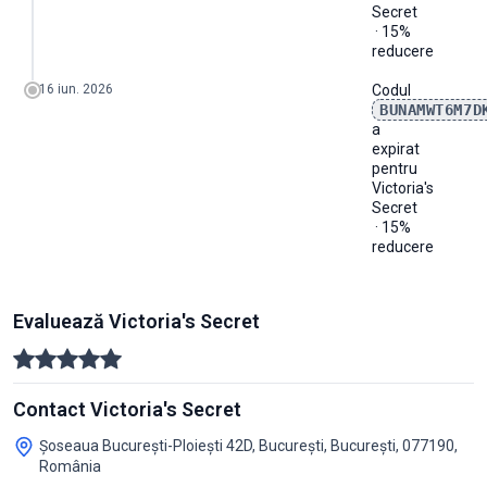
Secret
· 15%
reducere
16 iun. 2026
Codul
BUNAMWT6M7D
a
expirat
pentru
Victoria's
Secret
· 15%
reducere
Evaluează Victoria's Secret
Contact Victoria's Secret
Șoseaua București-Ploiești 42D, București, București, 077190,
România