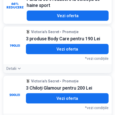
66%
haine sport
REDUCERE
Vezi oferta
Victoria's Secret
Promoție
3 produse Body Care pentru 190 Lei
190
LEI
Vezi oferta
*vezi condițiile
Detalii
Condiții:
Victoria's Secret
Promoție
Se aplică selecției Body Care
3 Chiloți Glamour pentru 200 Lei
200
LEI
Vezi oferta
*vezi condițiile