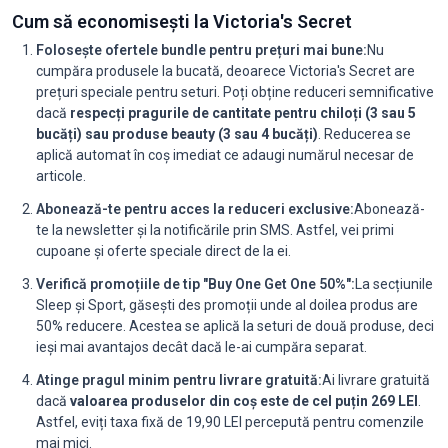
Cum să economisești la Victoria's Secret
Folosește ofertele bundle pentru prețuri mai bune:
Nu
cumpăra produsele la bucată, deoarece Victoria's Secret are
prețuri speciale pentru seturi. Poți obține reduceri semnificative
dacă
respecți pragurile de cantitate pentru chiloți (3 sau 5
bucăți) sau produse beauty (3 sau 4 bucăți)
. Reducerea se
aplică automat în coș imediat ce adaugi numărul necesar de
articole.
Abonează-te pentru acces la reduceri exclusive:
Abonează-
te la newsletter și la notificările prin SMS. Astfel, vei primi
cupoane și oferte speciale direct de la ei.
Verifică promoțiile de tip "Buy One Get One 50%":
La secțiunile
Sleep și Sport, găsești des promoții unde al doilea produs are
50% reducere. Acestea se aplică la seturi de două produse, deci
ieși mai avantajos decât dacă le-ai cumpăra separat.
Atinge pragul minim pentru livrare gratuită:
Ai livrare gratuită
dacă
valoarea produselor din coș este de cel puțin 269 LEI
.
Astfel, eviți taxa fixă de 19,90 LEI percepută pentru comenzile
mai mici.