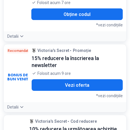
Folosit acum 7 ore
Obține codul
*vezi condițiile
Detalii
Condiții:
Victoria's Secret
Promoție
Recomandat
Se aplică exclusiv clienților noi la prima achiziție
15% reducere la înscrierea la
newsletter
Folosit acum 9 ore
BONUS DE
BUN VENIT
Vezi oferta
*vezi condițiile
Detalii
Detaliile ofertei:
Profită de acest discount suplimentar
Victoria's Secret
Cod reducere
pentru a-l folosi împreună cu alte reduceri de pe site, dacă
10% reducere la următoarea achiziție
regulile promoției permit