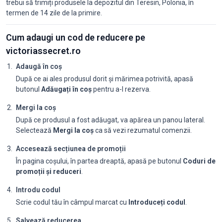
trebui să trimiți produsele la depozitul din Teresin, Polonia, în
termen de 14 zile de la primire.
Cum adaugi un cod de reducere pe
victoriassecret.ro
Adaugă în coș
După ce ai ales produsul dorit și mărimea potrivită, apasă
butonul
Adăugați în coș
pentru a-l rezerva.
Mergi la coș
După ce produsul a fost adăugat, va apărea un panou lateral.
Selectează
Mergi la coș
ca să vezi rezumatul comenzii.
Accesează secțiunea de promoții
În pagina coșului, în partea dreaptă, apasă pe butonul
Coduri de
promoții și reduceri
.
Introdu codul
Scrie codul tău în câmpul marcat cu
Introduceți codul
.
Salvează reducerea