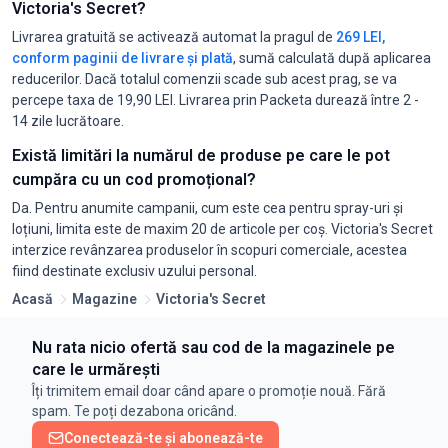
Victoria's Secret?
Livrarea gratuită se activează automat la pragul de
269 LEI,
conform paginii de livrare și plată
, sumă calculată după aplicarea
reducerilor. Dacă totalul comenzii scade sub acest prag, se va
percepe taxa de 19,90 LEI. Livrarea prin Packeta durează între 2 -
14 zile lucrătoare.
Există limitări la numărul de produse pe care le pot
cumpăra cu un cod promoțional?
Da. Pentru anumite campanii, cum este cea pentru spray-uri și
loțiuni, limita este de maxim 20 de articole per coș. Victoria's Secret
interzice revânzarea produselor în scopuri comerciale, acestea
fiind destinate exclusiv uzului personal.
Acasă
Magazine
Victoria's Secret
Nu rata nicio ofertă sau cod de la magazinele pe
care le urmărești
Îți trimitem email doar când apare o promoție nouă. Fără
spam. Te poți dezabona oricând.
Conectează-te și abonează-te