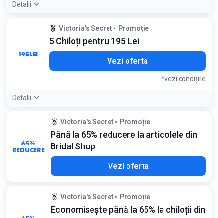
Detalii
Detaliile ofertei:
Această ofertă se aplică de obicei
Victoria's Secret
Promoție
colecțiilor premium, oferind o reducere considerabilă față de
5 Chiloți pentru 195 Lei
prețul individual
Condiții:
195
LEI
Vezi oferta
Valabil pentru selecția indicată
*vezi condițiile
Detalii
Detaliile ofertei:
Combină diverse modele din selecția
Victoria's Secret
Promoție
promoțională pentru a obține cel mai bun preț per bucată
Până la 65% reducere la articolele din
Condiții:
65%
Bridal Shop
Se aplică doar produselor selectate
REDUCERE
Vezi oferta
Victoria's Secret
Promoție
Economisește până la 65% la chiloții din