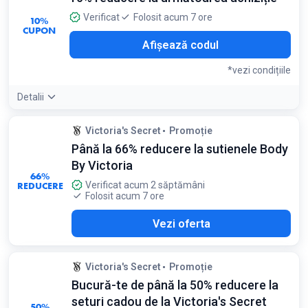
Condiții:
Verificat
Folosit acum 7 ore
10%
Valabil pentru prima achiziție după abonare
CUPON
4VS
Afișează codul
*vezi condițiile
Detalii
Condiții:
Victoria's Secret
Promoție
Reducerea se aplică doar online și nu poate fi combinată cu
Până la 66% reducere la sutienele Body
alte promoții
By Victoria
66%
REDUCERE
Verificat acum 2 săptămâni
Folosit acum 7 ore
Vezi oferta
Victoria's Secret
Promoție
Bucură-te de până la 50% reducere la
seturi cadou de la Victoria's Secret
50%