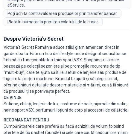
eService.
Poți achita contravaloarea produselor prin transfer bancar.
Plata în numerar la primirea coletului de la curier.
Despre Victoria's Secret
Victoria's Secret România aduce stilul glam american direct în
garderoba ta. Este un hub de lifestyle unde designul seducător se
îmbină cu funcționalitatea liniei sport VSX. Shopping-ul aici se
bazează pe colecții sezoniere și pe promoțiile recurente de tip
"multi-buy", care te ajută să îți iei seturi de lenjerie sau produse de
îngrijire la prețuri mai bune. Brandul te ajută și să alegi corect,
oferind ghiduri detaliate despre materiale și mărimi, ca să fii sigură
că produsul ți se potrivește perfect.
CE VINDE
Sutiene, chiloți, lenjerie de lux, costume de baie, pijamale din satin,
haine sport VSX, parfumuri, loțiuni de corp și accesorii de călătorie.
RECOMANDAT PENTRU
Cumpărătoarele care preferă să facă achiziții de volum folosind
ofertele de tip pachet (bundle) și cele care caută cadouri premium.