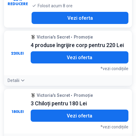
REDUCERE
Folosit acum 8 ore
Vezi oferta
Victoria's Secret
Promoție
4 produse îngrijire corp pentru 220 Lei
220
LEI
Vezi oferta
*vezi condițiile
Detalii
Condiții:
Victoria's Secret
Promoție
Se aplică produselor selectate
3 Chiloți pentru 180 Lei
180
LEI
Vezi oferta
*vezi condițiile