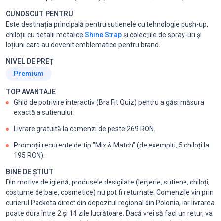
CUNOSCUT PENTRU
Este destinația principală pentru sutienele cu tehnologie push-up,
chiloții cu detalii metalice
Shine Strap
și colecțiile de spray-uri și
loțiuni care au devenit emblematice pentru brand.
NIVEL DE PREȚ
Premium
TOP AVANTAJE
Ghid de potrivire interactiv (Bra Fit Quiz) pentru a găsi măsura
exactă a sutienului.
Livrare gratuită la comenzi de peste 269 RON.
Promoții recurente de tip "Mix & Match" (de exemplu, 5 chiloți la
195 RON).
BINE DE ȘTIUT
Din motive de igienă, produsele desigilate (lenjerie, sutiene, chiloți,
costume de baie, cosmetice) nu pot fi returnate. Comenzile vin prin
curierul Packeta direct din depozitul regional din Polonia, iar livrarea
poate dura între 2 și 14 zile lucrătoare. Dacă vrei să faci un retur, va