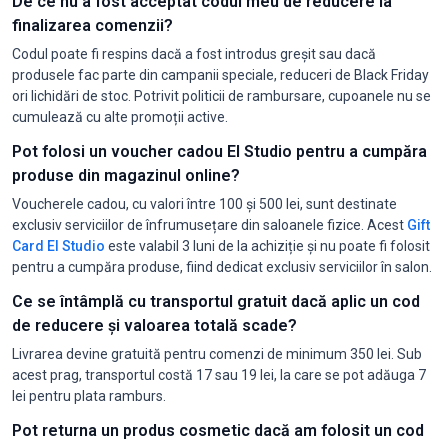
De ce nu a fost acceptat codul meu de reducere la
finalizarea comenzii?
Codul poate fi respins dacă a fost introdus greșit sau dacă
produsele fac parte din campanii speciale, reduceri de Black Friday
ori lichidări de stoc. Potrivit politicii de rambursare, cupoanele nu se
cumulează cu alte promoții active.
Pot folosi un voucher cadou El Studio pentru a cumpăra
produse din magazinul online?
Voucherele cadou, cu valori între 100 și 500 lei, sunt destinate
exclusiv serviciilor de înfrumusețare din saloanele fizice. Acest
Gift
Card El Studio
este valabil 3 luni de la achiziție și nu poate fi folosit
pentru a cumpăra produse, fiind dedicat exclusiv serviciilor în salon.
Ce se întâmplă cu transportul gratuit dacă aplic un cod
de reducere și valoarea totală scade?
Livrarea devine gratuită pentru comenzi de minimum 350 lei. Sub
acest prag, transportul costă 17 sau 19 lei, la care se pot adăuga 7
lei pentru plata ramburs.
Pot returna un produs cosmetic dacă am folosit un cod