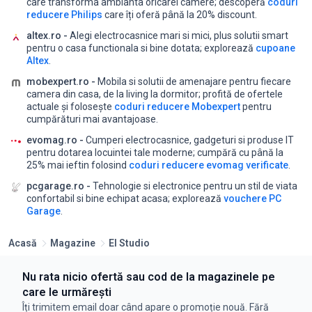
care transforma ambianta oricarei camere;
descoperă
coduri
reducere Philips
care îți oferă până la 20% discount.
altex.ro -
Alegi electrocasnice mari si mici, plus solutii smart
pentru o casa functionala si bine dotata;
explorează
cupoane
Altex
.
mobexpert.ro -
Mobila si solutii de amenajare pentru fiecare
camera din casa, de la living la dormitor;
profită de ofertele
actuale și folosește
coduri reducere Mobexpert
pentru
cumpărături mai avantajoase.
evomag.ro -
Cumperi electrocasnice, gadgeturi si produse IT
pentru dotarea locuintei tale moderne;
cumpără cu până la
25% mai ieftin folosind
coduri reducere evomag verificate
.
pcgarage.ro -
Tehnologie si electronice pentru un stil de viata
confortabil si bine echipat acasa;
explorează
vouchere PC
Garage
.
Acasă
Magazine
El Studio
Nu rata nicio ofertă sau cod de la magazinele pe
care le urmărești
Îți trimitem email doar când apare o promoție nouă. Fără