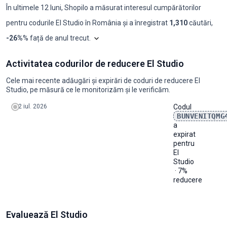
2025-10
0
-
-
0
0
În ultimele 12 luni, Shopilo a măsurat interesul cumpărătorilor
2025-11
0
-
-
0
0
pentru codurile
El Studio
în
România
și a înregistrat
1,310
căutări
,
2025-12
0
-
-
0
0
2026-01
0
-
-
0
0
Graficul arată analiza noastră lunară a cer
-26%
% față de anul trecut
.
2026-02
0
-
-
0
0
2026-03
0
-
-
0
0
Care este cererea pentru codurile de reducere El Studio în România?
2026-04
0
-
-
0
0
Activitatea codurilor de reducere El Studio
an
ian.
feb.
mar.
apr.
mai
iun.
iul.
aug.
sept.
oct.
nov.
dec.
2026-05
0
-
-
0
0
2024
90
110
90
170
140
140
260
170
140
210
110
170
2026-06
1
7%
7%
0
0
Cele mai recente adăugări și expirări de coduri de reducere El
2025
110
90
110
140
110
170
170
140
110
110
70
110
2026-07
0
-
-
0
0
Studio, pe măsură ce le monitorizăm și le verificăm.
2026
70
70
70
110
110
132
132
109
86
86
-
-
2026-08
0
-
-
0
0
2 iul. 2026
Codul
BUNVENITQMG
a
expirat
pentru
El
Studio
· 7%
reducere
Evaluează El Studio