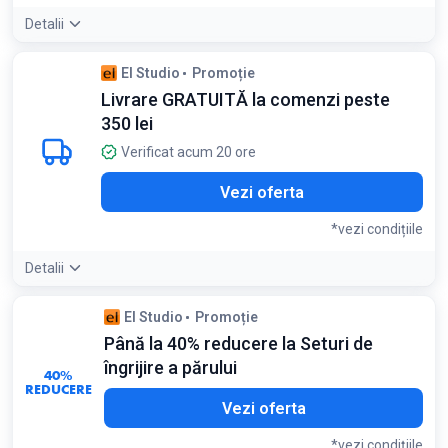
Detalii
El Studio
Promoție
Livrare GRATUITĂ la comenzi peste
350 lei
Verificat acum 20 ore
Vezi oferta
*vezi condițiile
Detalii
Detaliile ofertei:
Adaugă mai multe produse în coș pentru a
El Studio
Promoție
atinge pragul de transport gratuit și a economisi la livrare
Până la 40% reducere la Seturi de
Condiții:
îngrijire a părului
Se aplică automat la comenzile care depășesc 350 lei
40%
REDUCERE
Vezi oferta
*vezi condițiile