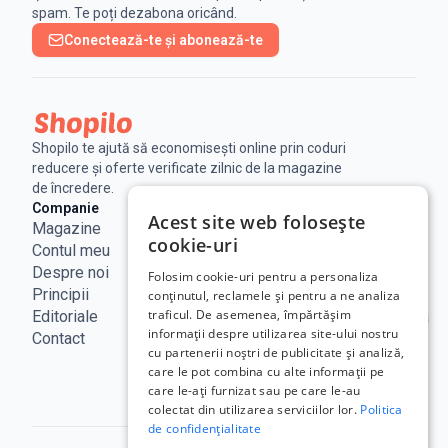
spam. Te poți dezabona oricând.
Conectează-te și abonează-te
Shopilo te ajută să economisești online prin coduri
reducere și oferte verificate zilnic de la magazine
de încredere.
Companie
Legal
Linkuri utile
Acest site web folosește
Magazine
Notificare
Blog
cookie-uri
Contul meu
Legala
Curs BNR
Despre noi
Politica de
ANPC
Folosim cookie-uri pentru a personaliza
Principii
confidențialitate
SAL - UE
conținutul, reclamele și pentru a ne analiza
traficul. De asemenea, împărtășim
Editoriale
Termeni de
ECC Romania
informații despre utilizarea site-ului nostru
Contact
utilizare
ANCOM
cu partenerii noștri de publicitate și analiză,
Politica
care le pot combina cu alte informații pe
Cookie
care le-ați furnizat sau pe care le-au
colectat din utilizarea serviciilor lor.
Politica
de confidențialitate