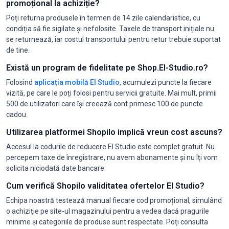
promoțional la achiziție?
Poți returna produsele în termen de 14 zile calendaristice, cu
condiția să fie sigilate și nefolosite. Taxele de transport inițiale nu
se returnează, iar costul transportului pentru retur trebuie suportat
de tine.
Există un program de fidelitate pe Shop.El-Studio.ro?
Folosind
aplicația mobilă El Studio
, acumulezi puncte la fiecare
vizită, pe care le poți folosi pentru servicii gratuite. Mai mult, primii
500 de utilizatori care își creează cont primesc 100 de puncte
cadou.
Utilizarea platformei Shopilo implică vreun cost ascuns?
Accesul la codurile de reducere El Studio este complet gratuit. Nu
percepem taxe de înregistrare, nu avem abonamente și nu îți vom
solicita niciodată date bancare.
Cum verifică Shopilo validitatea ofertelor El Studio?
Echipa noastră testează manual fiecare cod promoțional, simulând
o achiziție pe site-ul magazinului pentru a vedea dacă pragurile
minime și categoriile de produse sunt respectate. Poți consulta