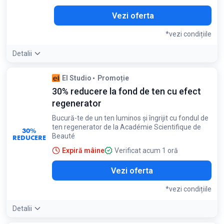
Vezi oferta
*vezi condițiile
Detalii
Condiții:
El Studio
Promoție
Reducerea se aplică produselor selectate cu SPF pentru păr,
30% reducere la fond de ten cu efect
ten și corp
regenerator
Bucură-te de un ten luminos și îngrijit cu fondul de
ten regenerator de la Académie Scientifique de
30%
Beauté
REDUCERE
Expiră mâine
Verificat acum 1 oră
Vezi oferta
*vezi condițiile
Detalii