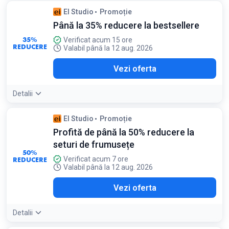
Detaliile ofertei:
Abonează-te la newsletter pentru a primi
El Studio
Promoție
codul de reducere pe e-mail
Până la 35% reducere la bestsellere
Condiții:
Valabil doar pentru clienții noi la prima achiziție
35%
Verificat acum 15 ore
REDUCERE
Valabil până la 12 aug. 2026
Vezi oferta
Detalii
El Studio
Promoție
Profită de până la 50% reducere la
seturi de frumusețe
50%
REDUCERE
Verificat acum 7 ore
Valabil până la 12 aug. 2026
Vezi oferta
Detalii