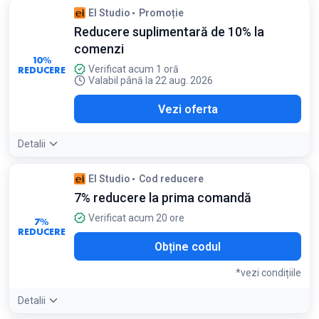
Condiții:
El Studio
Promoție
Valabil pentru fondul de ten regenerator Académie
Reducere suplimentară de 10% la
Scientifique de Beauté
comenzi
10%
REDUCERE
Verificat acum 1 oră
Valabil până la 22 aug. 2026
Vezi oferta
Detalii
El Studio
Cod reducere
7% reducere la prima comandă
Verificat acum 20 ore
7%
REDUCERE
Obține codul
*vezi condițiile
Detalii