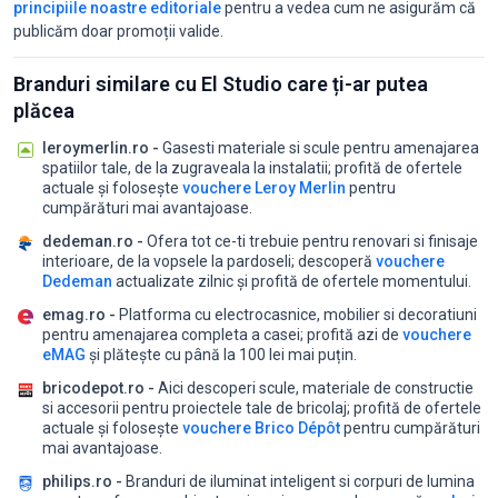
principiile noastre editoriale
pentru a vedea cum ne asigurăm că
publicăm doar promoții valide.
Branduri similare cu El Studio care ți-ar putea
plăcea
leroymerlin.ro -
Gasesti materiale si scule pentru amenajarea
spatiilor tale, de la zugraveala la instalatii;
profită de ofertele
actuale și folosește
vouchere Leroy Merlin
pentru
cumpărături mai avantajoase.
dedeman.ro -
Ofera tot ce-ti trebuie pentru renovari si finisaje
interioare, de la vopsele la pardoseli;
descoperă
vouchere
Dedeman
actualizate zilnic și profită de ofertele momentului.
emag.ro -
Platforma cu electrocasnice, mobilier si decoratiuni
pentru amenajarea completa a casei;
profită azi de
vouchere
eMAG
și plătește cu până la 100 lei mai puțin.
bricodepot.ro -
Aici descoperi scule, materiale de constructie
si accesorii pentru proiectele tale de bricolaj;
profită de ofertele
actuale și folosește
vouchere Brico Dépôt
pentru cumpărături
mai avantajoase.
philips.ro -
Branduri de iluminat inteligent si corpuri de lumina