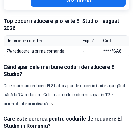
Vezi oferta
Top coduri reducere și oferte El Studio - august
2026
Descrierea ofertei
Expiră
Cod
7% reducere la prima comandă
-
*****GA8
Când apar cele mai bune coduri de reducere El
Studio?
Cele mai mari reduceri
El Studio
apar de obicei în
iunie
, ajungând
până la
7%
reducere. Cele mai multe coduri noi apar în
T2 -
promoții de primăvară
.
Shopilo triază constant ofertele
El Studio
pent
El Studio: cod
Care este cererea pentru codurile de reducere El
Luna
Coduri noi
Reducere maximă
Reducere minimă
Coduri ≥50%
C
Studio în România?
2025-08
0
-
-
0
0
2025-09
0
-
-
0
0