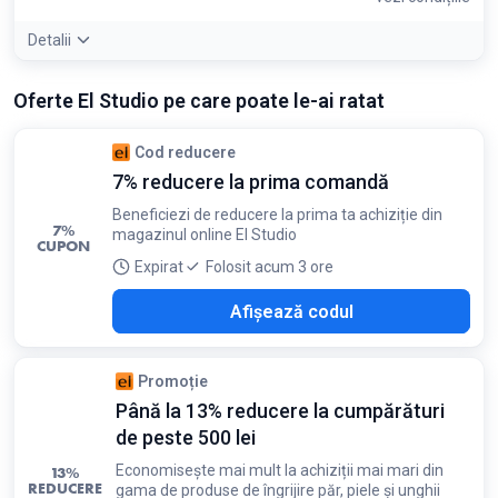
Detalii
Detaliile ofertei:
Cumpărarea seturilor Discovery sau Duo
Oferte El Studio pe care poate le-ai ratat
este mult mai avantajoasă decât achiziționarea produselor
individual
Condiții:
Cod reducere
Reducerea variază în funcție de conținutul setului
7% reducere la prima comandă
Beneficiezi de reducere la prima ta achiziție din
7%
magazinul online El Studio
CUPON
Expirat
Folosit acum 3 ore
RHC
Afișează codul
Promoție
Până la 13% reducere la cumpărături
de peste 500 lei
Economisește mai mult la achiziții mai mari din
13%
REDUCERE
gama de produse de îngrijire păr, piele și unghii