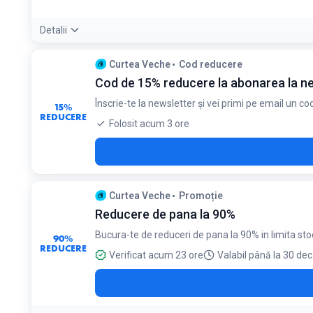
Detalii
Condiții:
Curtea Veche
Cod reducere
Valabil doar pentru comenzile cu o valoare minimă de 75 lei
Cod de 15% reducere la abonarea la n
Înscrie-te la newsletter și vei primi pe email un 
15%
REDUCERE
Folosit acum 3 ore
Curtea Veche
Promoție
Reducere de pana la 90%
Bucura-te de reduceri de pana la 90% in limita stoc
90%
REDUCERE
Verificat acum 23 ore
Valabil până la 30 dec