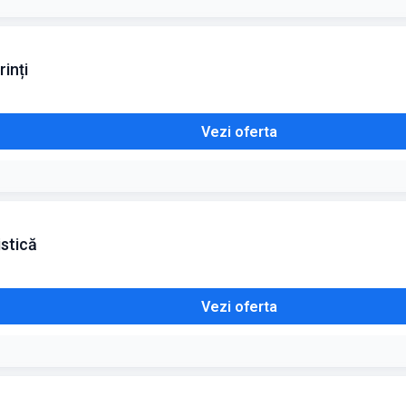
inți
Vezi oferta
istică
Vezi oferta