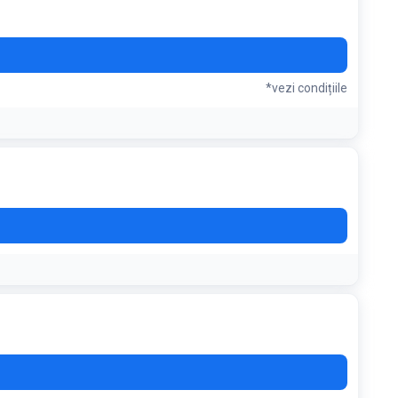
*vezi condițiile
ficiala