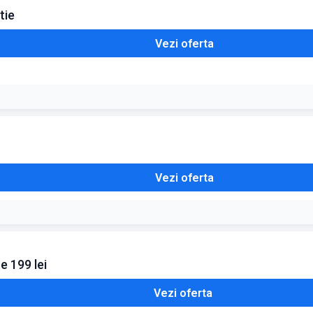
tie
Vezi oferta
ia de un discount mai mare decat cel aplicat de obicei dupa lansarea o
Vezi oferta
prinde reducerile de lansare la cele mai noi titluri
 199 lei
Vezi oferta