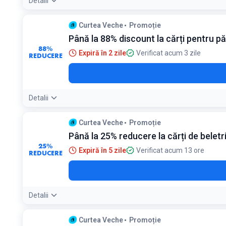
Detalii
Curtea Veche
Promoție
Până la 88% discount la cărți pentru păr
88%
Expiră în 2 zile
Verificat acum 3 zile
REDUCERE
Detalii
Curtea Veche
Promoție
Până la 25% reducere la cărți de beletr
25%
Expiră în 5 zile
Verificat acum 13 ore
REDUCERE
Detalii
Curtea Veche
Promoție