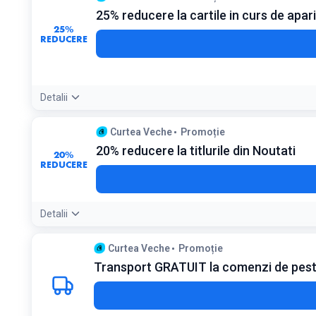
25% reducere la cartile in curs de apari
25%
REDUCERE
Detalii
Detaliile ofertei:
Precomanda cartile preferate pentru a benefic
Curtea Veche
Promoție
Condiții:
20% reducere la titlurile din Noutati
Se aplica doar pentru titlurile aflate la precomanda
20%
REDUCERE
Detalii
Detaliile ofertei:
Verifica saptamanal aceasta sectiune pentru a 
Curtea Veche
Promoție
Transport GRATUIT la comenzi de peste