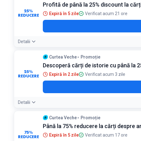
Profită de până la 25% discount la cărț
25%
Expiră în 5 zile
Verificat acum 21 ore
REDUCERE
Detalii
Curtea Veche
Promoție
Descoperă cărți de istorie cu până la 
25%
Expiră în 2 zile
Verificat acum 3 zile
REDUCERE
Detalii
Curtea Veche
Promoție
Până la 75% reducere la cărți despre a
75%
Expiră în 5 zile
Verificat acum 17 ore
REDUCERE