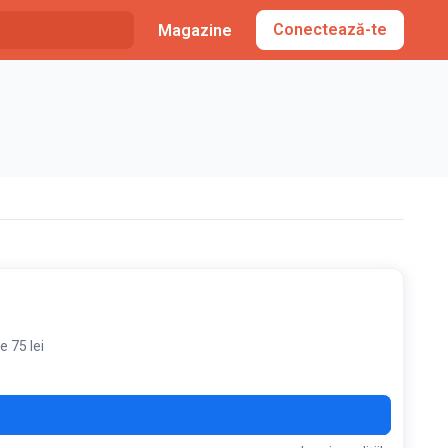
Conectează-te
Magazine
 75 lei
K15