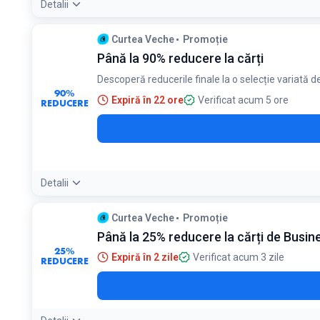
Detalii
Curtea Veche
Promoție
Până la 90% reducere la cărți
Descoperă reducerile finale la o selecție variată de
90%
Expiră în 22 ore
Verificat acum 5 ore
REDUCERE
Detalii
Condiții:
Curtea Veche
Promoție
Stocuri limitate. Reducerile se aplică la produsele selectate
Până la 25% reducere la cărți de Busi
25%
Expiră în 2 zile
Verificat acum 3 zile
REDUCERE