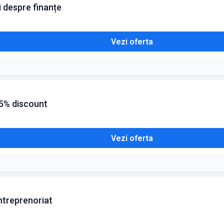
i despre finanțe
Vezi oferta
25% discount
Vezi oferta
ntreprenoriat