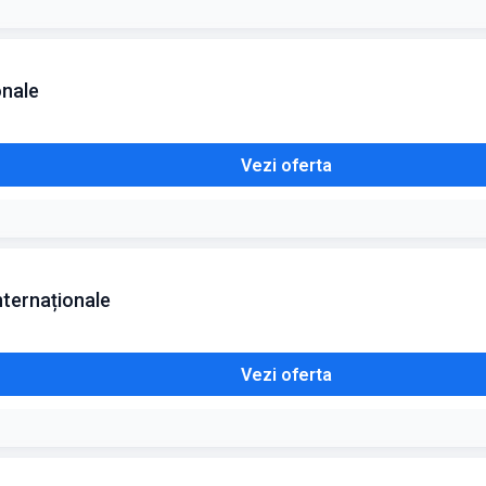
onale
Vezi oferta
nternaționale
Vezi oferta