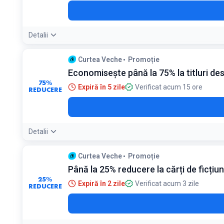
Detalii
Curtea Veche
Promoție
Economisește până la 75% la titluri desp
75%
Expiră în 5 zile
Verificat acum 15 ore
REDUCERE
Detalii
Curtea Veche
Promoție
Până la 25% reducere la cărți de ficțiu
25%
Expiră în 2 zile
Verificat acum 3 zile
REDUCERE