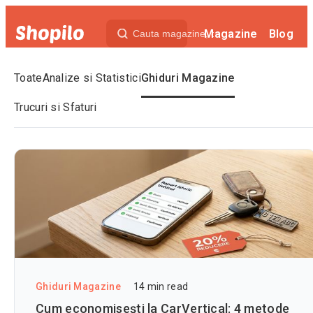
Magazine
Blog
Toate
Analize si Statistici
Ghiduri Magazine
Trucuri si Sfaturi
Ghiduri Magazine
14
min read
Cum economisești la CarVertical: 4 metode